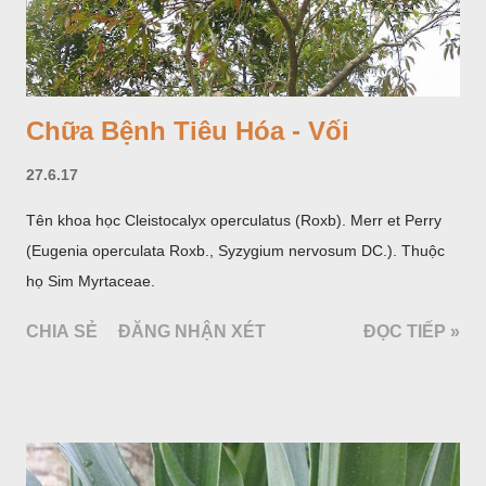
Chữa Bệnh Tiêu Hóa - Vối
27.6.17
Tên khoa học Cleistocalyx operculatus (Roxb). Merr et Perry
(Eugenia operculata Roxb., Syzygium nervosum DC.). Thuộc
họ Sim Myrtaceae.
CHIA SẺ
ĐĂNG NHẬN XÉT
ĐỌC TIẾP »