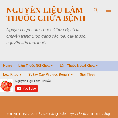
Chuyển đến nội dung chính
NGUYÊN LIỆU LÀM
THUỐC CHỮA BỆNH
Nguyên Liệu Làm Thuốc Chữa Bệnh là
chuyên trang Blog đăng các loại cây thuốc,
nguyên liệu làm thuốc
Home
Làm Thuốc Nội Khoa ▼
Làm Thuốc Ngoại Khoa ▼
Loại Khác ▼
Sổ tay Cây-Vị thuốc Đông Y ▼
Giới Thiệu
XƯƠNG RỒNG BÀ - Cây RAU và QUẢ ăn được? còn là Vị THUỐC đáng