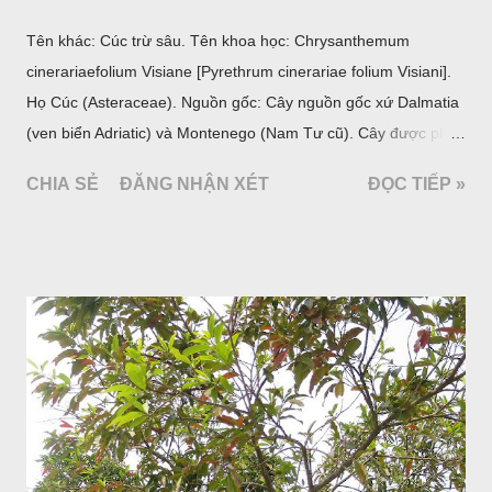
Tên khác: Cúc trừ sâu. Tên khoa học: Chrysanthemum
cinerariaefolium Visiane [Pyrethrum cinerariae folium Visiani].
Họ Cúc (Asteraceae). Nguồn gốc: Cây nguồn gốc xứ Dalmatia
(ven biển Adriatic) và Montenego (Nam Tư cũ). Cây được phân
bố ở vùng núi Ânpơ và Ban Căng (châu Âu); được nhiều nước
CHIA SẺ
ĐĂNG NHẬN XÉT
ĐỌC TIẾP »
trồng để khai thác: Pháp, Nga, Đức, Nam Tư (cũ), sau lan
sang và được trồng nhiều ở Nhật Bản (châu á), Kenia (châu
Phi) và Hoa Kỳ (châu Mỹ, Tân thế giới). Ở Việt Nam, Viện
Dược liệu đã trồng thử ở các trại cây thuốc Sa Pa (Lào Cai),
Tam Đảo (Vĩnh Phúc), đã thu được kết quả ban đầu (những
năm 1560- 70); thường trồng đến năm thứ hai, thứ ba mới hái
hoa; trồng một lần thu hoạch 10 - 20 năm.