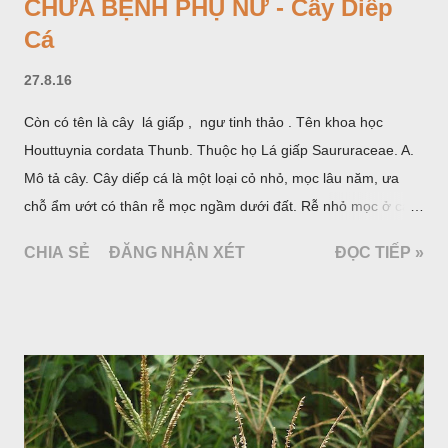
CHỮA BỆNH PHỤ NỮ - Cây Diếp
Cá
27.8.16
Còn có tên là cây lá giấp , ngư tinh thảo . Tên khoa học
Houttuynia cordata Thunb. Thuộc họ Lá giấp Saururaceae. A.
Mô tả cây. Cây diếp cá là một loại cỏ nhỏ, mọc lâu năm, ưa
chỗ ẩm ướt có thân rễ mọc ngầm dưới đất. Rễ nhỏ mọc ở các
đốt, thân mọc đứng cao 40cm, có lông hoặc ít lông. Lá mọc
CHIA SẺ
ĐĂNG NHẬN XÉT
ĐỌC TIẾP »
cách, hình tim, đầu lá, hơi nhọn hay nhọn hẳn. Hoa nhỏ màu
vàng nhạt, không có bao hoa, mọc thành bông, có 4 lá bắc
màu trắng; trông toàn bộ bề ngoài của cụm hoa và lá bắc
giống như một cây hoa đơn độc, toàn cây vò có mùi tanh như
cá. Hoa nở về mùa hạ vào các tháng 5-8. (Hình dưới).