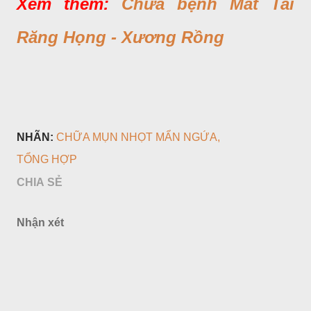
Xem thêm:
Chữa bệnh Mắt Tai
Răng Họng - Xương Rồng
NHÃN:
CHỮA MỤN NHỌT MẨN NGỨA
TỔNG HỢP
CHIA SẺ
Nhận xét