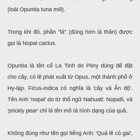
(loài Opuntia tuna mill).
Trong khi đó, phần ''lá'' (đúng hơn là thân) được
gọi là Nopal cactus.
Opuntia là tên cổ La Tinh do Pliny dùng để đặt
cho cây, có lẽ phát xuất từ Opus, một thành phố ở
Hy-lạp. Ficus-indica có nghĩa là 'cây vả Ấn độ'.
Tên Anh 'nopal' do từ thổ ngữ Nahuatl: Nopalli, và
'prickly pear' chỉ là tên mô tả hình dạng của quả.
Không đúng như tên gọi tiếng Anh: 'Quả lê có gai',