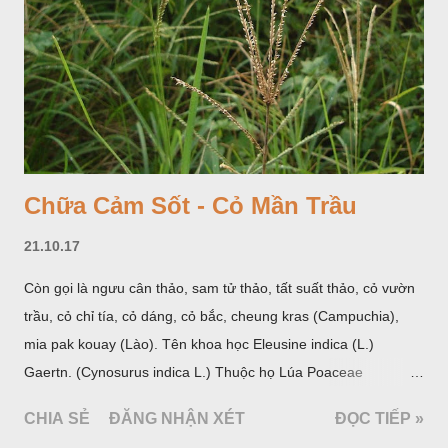
Chữa Cảm Sốt - Cỏ Mần Trầu
21.10.17
Còn gọi là ngưu cân thảo, sam tử thảo, tất suất thảo, cỏ vườn
trầu, cỏ chỉ tía, cỏ dáng, cỏ bắc, cheung kras (Campuchia),
mia pak kouay (Lào). Tên khoa học Eleusine indica (L.)
Gaertn. (Cynosurus indica L.) Thuộc họ Lúa Poaceae
(Gramineae).
CHIA SẺ
ĐĂNG NHẬN XÉT
ĐỌC TIẾP »