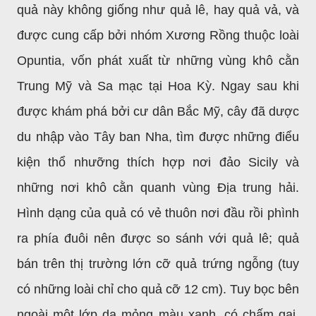
quả này không giống như quả lê, hay quả vả, và
được cung cấp bởi nhóm Xương Rồng thuộc loài
Opuntia, vốn phát xuất từ những vùng khô cằn
Trung Mỹ và Sa mạc tại Hoa Kỳ. Ngay sau khi
được khám phá bởi cư dân Bắc Mỹ, cây đã dược
du nhập vào Tây ban Nha, tìm được những điểu
kiện thổ nhưỡng thích hợp nơi đảo Sicily và
những nơi khô cằn quanh vùng Ðịa trung hải.
Hình dạng của quả có vẻ thuôn nơi đầu rồi phình
ra phía đuôi nên được so sánh với quả lê; quả
bán trên thị trường lớn cỡ quả trứng ngỗng (tuy
có những loài chỉ cho quả cỡ 12 cm). Tuy bọc bên
ngoài một lớp da mỏng màu xanh, có chấm gai,