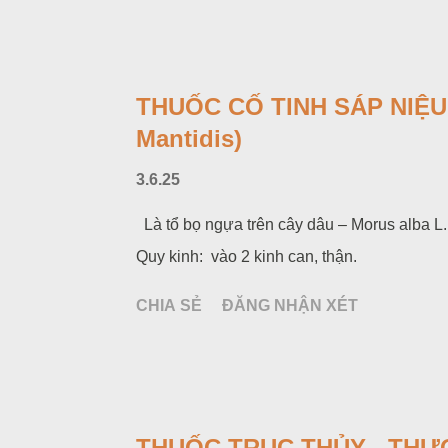
THUỐC CỐ TINH SÁP NIỆU 
Mantidis)
3.6.25
Là tổ bọ ngựa trên cây dâu – Morus alba L. 
Quy kinh: vào 2 kinh can, thận.
CHIA SẺ
ĐĂNG NHẬN XÉT
THUỐC TRỤC THỦY - THƯƠN