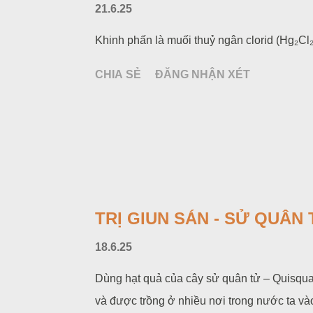
21.6.25
Khinh phấn là muối thuỷ ngân clorid (Hg₂Cl₂).
CHIA SẺ
ĐĂNG NHẬN XÉT
TRỊ GIUN SÁN - SỬ QUÂN
18.6.25
Dùng hạt quả của cây sử quân tử – Quisqua
và được trồng ở nhiều nơi trong nước ta vào