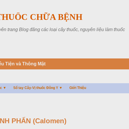
Chuyển đến nội dung chính
THUỐC CHỮA BỆNH
 trang Blog đăng các loại cây thuốc, nguyên liệu làm thuốc
ểu Tiện và Thông Mật
ác ▼
Sổ tay Cây-Vị thuốc Đông Y ▼
Giới Thiệu
NH PHẤN (Calomen)