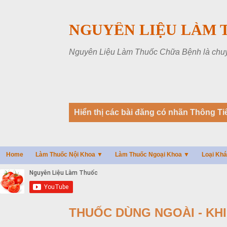
NGUYÊN LIỆU LÀM 
Nguyên Liệu Làm Thuốc Chữa Bệnh là chuyên
B
Hiển thị các bài đăng có nhãn
Thông Ti
à
i
đ
Home
Làm Thuốc Nội Khoa ▼
Làm Thuốc Ngoại Khoa ▼
Loại Kh
ă
n
g
THUỐC DÙNG NGOÀI - KHI