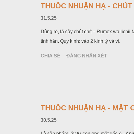
THUỐC NHUẬN HẠ - CHÚT
31.5.25
Dùng rễ, lá cây chút chít – Rumex wallichii
tính hàn. Quy kinh: vào 2 kinh tỳ và vị.
CHIA SẺ
ĐĂNG NHẬN XÉT
THUỐC NHUẬN HẠ - MẬT O
30.5.25
Là sản phẩm lấy từ con ong mật gốc Á - Apis