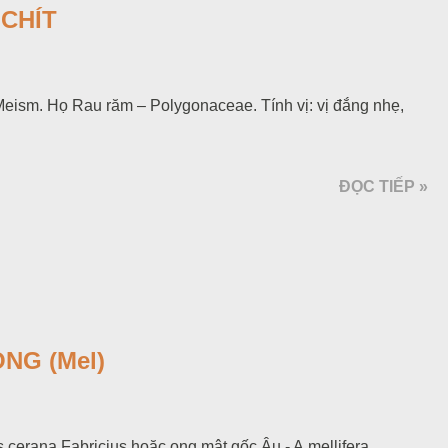
 CHÍT
 Meism. Họ Rau răm – Polygonaceae. Tính vị: vị đắng nhẹ,
ĐỌC TIẾP »
NG (Mel)
 cerana Fabricius hoặc ong mật gốc Âu - A.mellifera