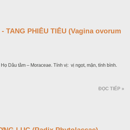
- TANG PHIÊU TIÊU (Vagina ovorum
Họ Dâu tằm – Moraceae. Tính vị: vị ngọt, mặn, tính bình.
ĐỌC TIẾP »
G LỤC (Radix Phytolaccae)