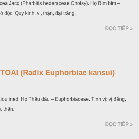
cea Jacq (Pharbitis hederaceae Choisy). Họ Bìm bìm –
 độc. Quy kinh: vị, thận, đại tràng.
ĐỌC TIẾP »
OẠI (Radix Euphorbiae kansui)
iou ined. Họ Thầu dầu – Euphorbiaceae. Tính vị: vị đắng,
, thận.
ĐỌC TIẾP »