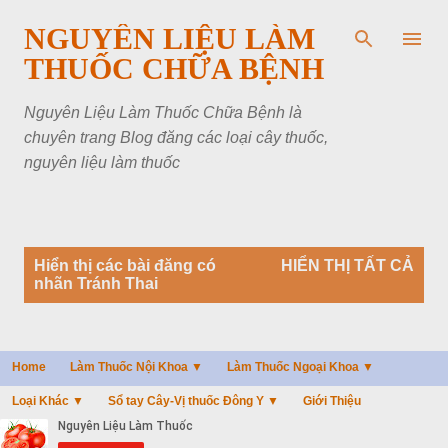
Chuyển đến nội dung chính
NGUYÊN LIỆU LÀM
THUỐC CHỮA BỆNH
Nguyên Liệu Làm Thuốc Chữa Bệnh là
chuyên trang Blog đăng các loại cây thuốc,
nguyên liệu làm thuốc
B
Hiển thị các bài đăng có
HIỂN THỊ TẤT CẢ
à
nhãn
Tránh Thai
i
đ
ă
n
Home
Làm Thuốc Nội Khoa ▼
Làm Thuốc Ngoại Khoa ▼
g
Loại Khác ▼
Sổ tay Cây-Vị thuốc Đông Y ▼
Giới Thiệu