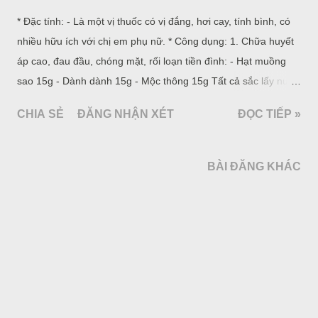
* Đặc tính: - Là một vị thuốc có vị đắng, hơi cay, tính bình, có
nhiều hữu ích với chị em phụ nữ. * Công dụng: 1. Chữa huyết
áp cao, đau đầu, chóng mặt, rối loạn tiền đình: - Hạt muồng
sao 15g - Dành dành 15g - Mộc thông 15g Tất cả sắc lấy nước
uống với 4g ích mẫu.
CHIA SẺ
ĐĂNG NHẬN XÉT
ĐỌC TIẾP »
BÀI ĐĂNG KHÁC