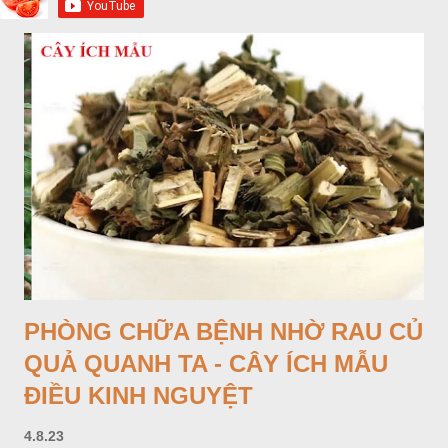
PHÒNG CHỮA BỆNH NHỜ RAU CỦ
QUẢ QUANH TA - CÂY ÍCH MẪU
ĐIỀU KINH NGUYỆT
4.8.23