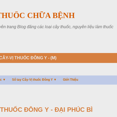
Chuyển đến nội dung chính
THUỐC CHỮA BỆNH
 trang Blog đăng các loại cây thuốc, nguyên liệu làm thuốc
CÂY-VỊ THUỐC ĐÔNG Y - (M)
ác ▼
Sổ tay Cây-Vị thuốc Đông Y ▼
Giới Thiệu
 THUỐC ĐÔNG Y - ĐẠI PHÚC BÌ