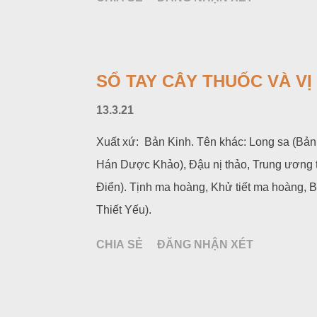
Nam).
SỔ TAY CÂY THUỐC VÀ V
13.3.21
Xuất xứ: Bản Kinh. Tên khác: Long sa (Bản 
Hán Dược Khảo), Đậu nị thảo, Trung ương t
Điển). Tịnh ma hoàng, Khử tiết ma hoàng, 
Thiết Yếu).
CHIA SẺ
ĐĂNG NHẬN XÉT