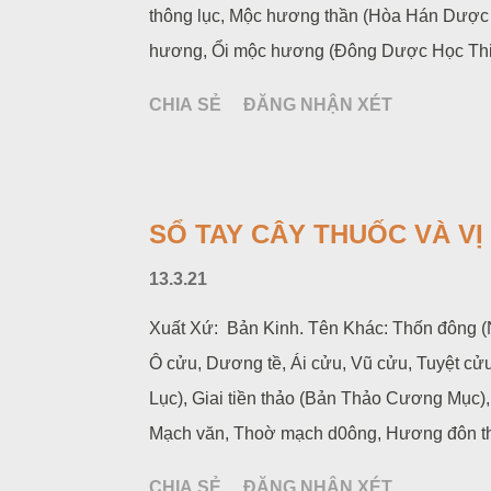
thông lục, Mộc hương thần (Hòa Hán Dượ
hương, Ổi mộc hương (Đông Dược Học Thi
CHIA SẺ
ĐĂNG NHẬN XÉT
SỔ TAY CÂY THUỐC VÀ V
13.3.21
Xuất Xứ: Bản Kinh. Tên Khác: Thốn đông 
Ô cửu, Dương tề, Ái cửu, Vũ cửu, Tuyệt cử
Lục), Giai tiền thảo (Bản Thảo Cương Mục)
Mạch văn, Thoờ mạch d0ông, Hương đôn thảo,
lý, An thần đội chi, Qua hoàng, Tô đông (H
CHIA SẺ
ĐĂNG NHẬN XÉT