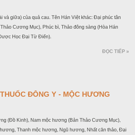
 và giữa) của quả cau. Tên Hán Việt khác: Đại phúc tân
ản Thảo Cương Mục), Phúc bì, Thảo đông sàng (Hòa Hán
Dược Học Đại Từ Điển).
ĐỌC TIẾP »
Ị THUỐC ĐÔNG Y - MỘC HƯƠNG
ơng (Đồ Kinh), Nam mộc hương (Bản Thảo Cương Mục),
hương, Thanh mộc hương, Ngũ hương, Nhất căn thảo, Đại