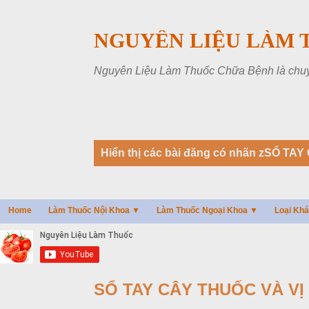
NGUYÊN LIỆU LÀM 
Nguyên Liệu Làm Thuốc Chữa Bệnh là chuyên
B
Hiển thị các bài đăng có nhãn
zSỔ TAY 
à
i
đ
Home
Làm Thuốc Nội Khoa ▼
Làm Thuốc Ngoại Khoa ▼
Loại Kh
ă
n
g
SỔ TAY CÂY THUỐC VÀ VỊ