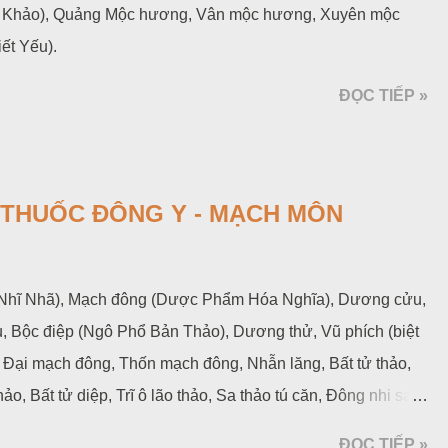
c Khảo), Quảng Mộc hương, Vân mộc hương, Xuyên mộc
ết Yếu).
ĐỌC TIẾP »
Ị THUỐC ĐÔNG Y - MẠCH MÔN
(Nhĩ Nhã), Mạch đông (Dược Phẩm Hóa Nghĩa), Dương cửu,
u, Bộc điệp (Ngô Phổ Bản Thảo), Dương thử, Vũ phích (biệt
, Đại mạch đông, Thốn mạch đông, Nhẫn lăng, Bất tử thảo,
 Bất tử diệp, Trĩ ô lão thảo, Sa thảo tú căn, Đông nhi sa
òa Hán Dược Khảo), Củ Tóc Tiên, Lan Tiên (Dược Liệu Việt
ĐỌC TIẾP »