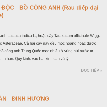
ĐỘC - BỒ CÔNG ANH (Rau diếp dại -
e)
anh Lactuca indica L., hoặc cây Taraxacum officinale Wigg.
úc Asteraceae. Cả hai cây này đều mọc hoang hoặc được
 bồ công anh Trung Quốc mọc nhiều ở vùng núi nước ta
tính hàn. Quy kinh: vào hai kinh can và tỳ.
ĐỌC TIẾP »
N - ĐINH HƯƠNG