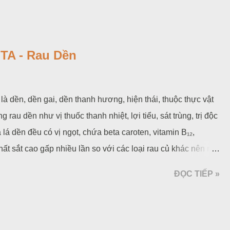
 làm giảm sung huyết và tiêu viêm, hết mệt mỏi, phục hồi
 gồm có: protein 6%, chất đường bột 23,5%, các chất vitamin
ệt khuẩn mạnh, được xem là kháng sinh tự nhiên). Cần biết, tôi
 hơn tỏi vỏ trắng. Trong củ tỏi có iốt, selen là chất vi lượng
A - Rau Dền
 rất tốt. Ăn tỏi thường xuyên có thể đề ph...
à dền, dền gai, dền thanh hương, hiện thái, thuộc thực vật
g rau dền như vị thuốc thanh nhiệt, lợi tiểu, sát trùng, trị độc
lá dền đều có vị ngọt, chứa beta caroten, vitamin B₁₂,
chất sắt cao gấp nhiều lần so với các loại rau củ khác nên rau
u máu, tăng cường hệ miễn dịch. Những người bị loãng
ĐỌC TIẾP »
nxi. Thành phần này khi đi vào cơ thể được tận dụng và hấp
a cơ thể (tốt cho trẻ em), giúp xương gãy mau lành. Trong được