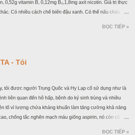
 0,52g vitamin B, 0,12mg B₂,1,8mg axit nicotin. Giá trị thực
hác. Có nhiều cách chế biến đậu xanh. Có thể nấu cháo
g có thể xay thành bột, lọc lấy bột, làm bánh hấp, làm vỏ
ĐỌC TIẾP »
A - Tỏi
y, tỏi được người Trung Quốc và Hy Lạp cổ sử dụng như là
ệnh liên quan đến hô hấp, bệnh do ký sinh trùng và nhiều
uyên tố vì lượng chứa kháng khuẩn làm tăng cường khả năng
cao, chống tắc nghẽn mạch máu giống aspirin, nó còn có
 tự do gây tổn thương tổ chức khớp, dưỡng nhan, ích thọ nhờ
ĐỌC TIẾP »