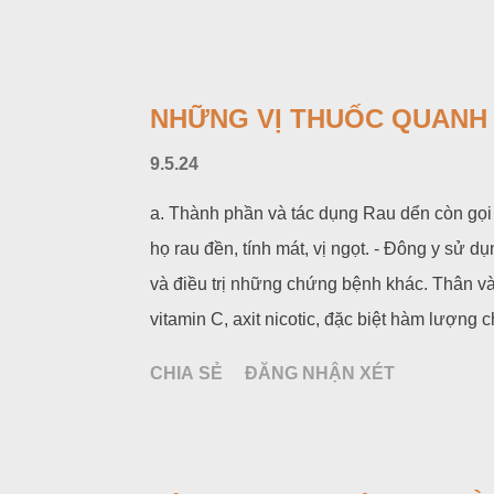
khả năng làm chậm quá trình lão hoá tế bào,
nhanh thể lực. Thành phần chính của củ tỏi
B₁, B₂, C và anlixin (là chất có tác dụng di
có vỏ đỏ (tỏi tía) có tác dụng diệt khuẩn mạnh
NHỮNG VỊ THUỐC QUANH T
chống oxy hoá, nên có tác dụng chống suy lão
9.5.24
a. Thành phần và tác dụng Rau dển còn gọi l
họ rau đền, tính mát, vị ngọt. - Đông y sử dụn
và điều trị những chứng bệnh khác. Thân và 
vitamin C, axit nicotic, đặc biệt hàm lượng 
dền có thể phòng ngừa được các bệnh thiế
CHIA SẺ
ĐĂNG NHẬN XÉT
xương nên ăn loại rau này vì chứa nhiều ca
thụ tối đa, thúc đẩy quá trình phát triển củ
liệu, rau dền đỏ tía là tốt nhất.