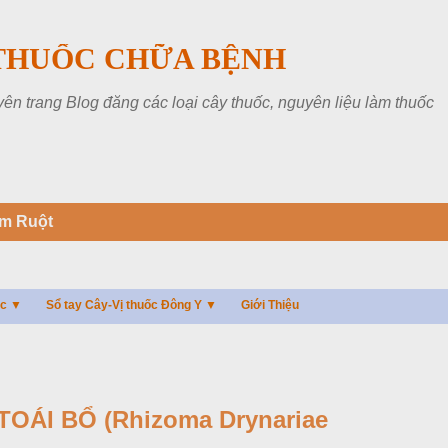
Chuyển đến nội dung chính
THUỐC CHỮA BỆNH
 trang Blog đăng các loại cây thuốc, nguyên liệu làm thuốc
m Ruột
ác ▼
Sổ tay Cây-Vị thuốc Đông Y ▼
Giới Thiệu
OÁI BỔ (Rhizoma Drynariae