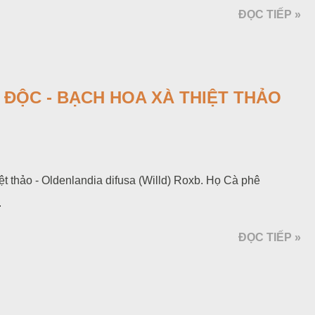
ĐỌC TIẾP »
 ĐỘC - BẠCH HOA XÀ THIỆT THẢO
iệt thảo - Oldenlandia difusa (Willd) Roxb. Họ Cà phê
.
ĐỌC TIẾP »