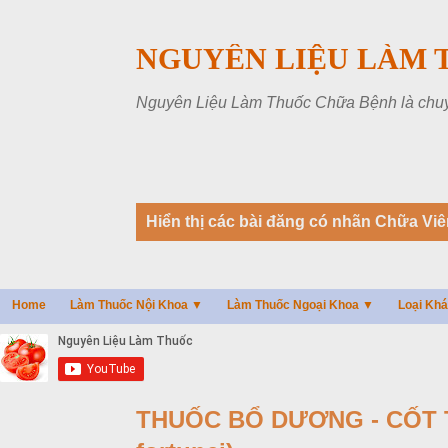
NGUYÊN LIỆU LÀM 
Nguyên Liệu Làm Thuốc Chữa Bệnh là chuyên
B
Hiển thị các bài đăng có nhãn
Chữa Viê
à
i
đ
Home
Làm Thuốc Nội Khoa ▼
Làm Thuốc Ngoại Khoa ▼
Loại Kh
ă
n
g
THUỐC BỔ DƯƠNG - CỐT T