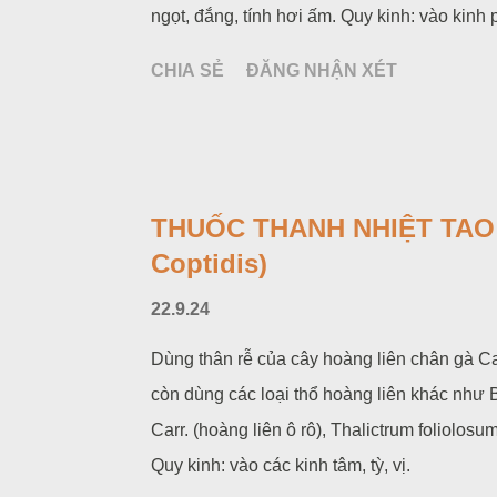
ngọt, đắng, tính hơi ấm. Quy kinh: vào kinh 
CHIA SẺ
ĐĂNG NHẬN XÉT
THUỐC THANH NHIỆT TAO 
Coptidis)
22.9.24
Dùng thân rễ của cây hoàng liên chân gà C
còn dùng các loại thổ hoàng liên khác như B
Carr. (hoàng liên ô rô), Thalictrum foliolosum
Quy kinh: vào các kinh tâm, tỳ, vị.