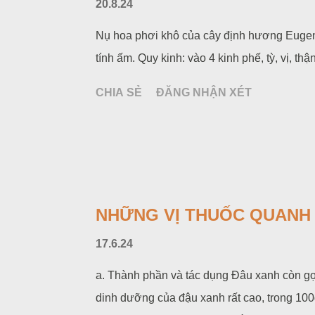
20.8.24
Nụ hoa phơi khô của cây định hương Eugenia
tính ấm. Quy kinh: vào 4 kinh phế, tỳ, vị, thận
CHIA SẺ
ĐĂNG NHẬN XÉT
NHỮNG VỊ THUỐC QUANH T
17.6.24
a. Thành phần và tác dụng Đâu xanh còn gọi
dinh dưỡng của đậu xanh rất cao, trong 100