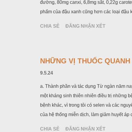
đường, 80mg canxi, 6,8mg sắt, 0,22g caroten,
phẩm của đậu xanh cũng hơn các loại đậu k
đậu xanh, cơm đậu xanh, rượu đậu xanh, cũn
CHIA SẺ
ĐĂNG NHẬN XÉT
bọc bánh... b. Bài thuốc phối hợp
NHỮNG VỊ THUỐC QUANH T
9.5.24
a. Thành phần và tác dụng Từ ngàn năm na
một kháng sinh thiên nhiên điều trị những b
bệnh khác, vì trong tỏi có selen và các ng
của hệ thống miễn dịch, làm giảm huyết áp 
hoạt tính làm hạn chế việc sinh ra các gốc
CHIA SẺ
ĐĂNG NHẬN XÉT