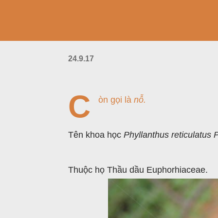
24.9.17
C
òn gọi là
nỗ.
Tên khoa học
Phyllanthus reticulatus P
Thuộc họ Thầu dầu Euphorhiaceae.