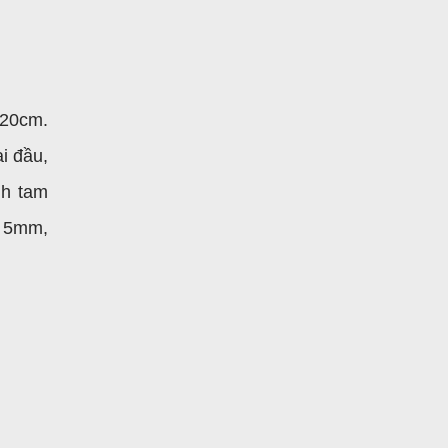
-20cm.
i đầu,
nh tam
i 5mm,