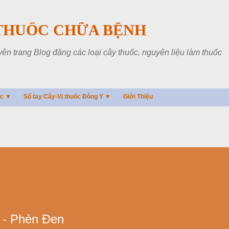
Chuyển đến nội dung chính
THUỐC CHỮA BỆNH
 trang Blog đăng các loại cây thuốc, nguyên liệu làm thuốc
ác ▼
Sổ tay Cây-Vị thuốc Đông Y ▼
Giới Thiệu
 - Phèn Đen