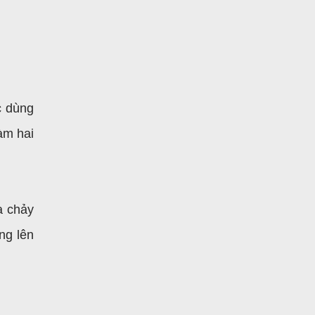
c dùng
àm hai
ữa
chảy
ng lên