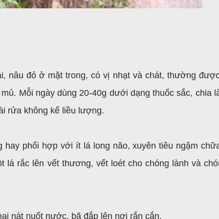
, nâu đỏ ở mặt trong, có vị nhạt và chát, thường đượ
ó mủ. Mỗi ngày dùng 20-40g dưới dạng thuốc sắc, chia l
i rửa không kể liều lượng.
g hay phối hợp với ít lá long não, xuyên tiêu ngậm ch
 lá rắc lên vết thương, vết loét cho chóng lành và chó
ai nát nuốt nước, bã đắp lên nơi rắn cắn.