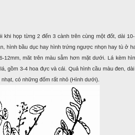
ôi khi
họp từng 2 đến 3 cành trên cùng một đốt, dài 10
oan, hình bầu dục hay hình trứng ngược nhọn hay tù ở ha
ng 6-12mm, măt trên màu sẫm hơn mặt dưới. Lá kèm hì
lá, gồm 3-4 hoa đực và cái. Quả hình cầu màu đen, dà
nhạt, có những đốm rất nhỏ (Hình dưới).