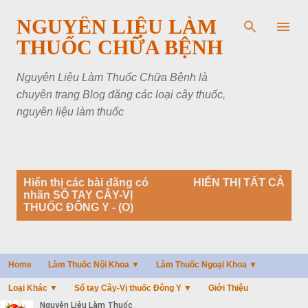
Chuyển đến nội dung chính
NGUYÊN LIỆU LÀM
THUỐC CHỮA BỆNH
Nguyên Liệu Làm Thuốc Chữa Bệnh là
chuyên trang Blog đăng các loại cây thuốc,
nguyên liệu làm thuốc
B
Hiển thị các bài đăng có
HIỂN THỊ TẤT CẢ
à
nhãn
SỔ TAY CÂY-VỊ
i
THUỐC ĐÔNG Y - (O)
đ
ă
n
g
Home
Làm Thuốc Nội Khoa ▼
Làm Thuốc Ngoại Khoa ▼
Loại Khác ▼
Sổ tay Cây-Vị thuốc Đông Y ▼
Giới Thiệu