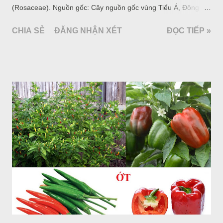
(Rosaceae). Nguồn gốc: Cây nguồn gốc vùng Tiểu Á, Đông
Nam Âu, thành phố Cerasusa bên bờ Hắc Hải. Thành phố và
CHIA SẺ
ĐĂNG NHẬN XÉT
ĐỌC TIẾP »
cây này cùng tên là Anh đào. ANH ĐÀO QUẢ NGỌT Tên khoa
học: Prunus avium L. var. Julliana. Họ Hoa Hồng (Rosaceae).