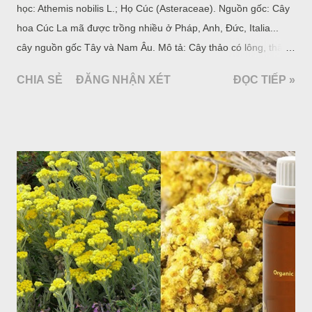
học: Athemis nobilis L.; Họ Cúc (Asteraceae). Nguồn gốc: Cây
hoa Cúc La mã được trồng nhiều ở Pháp, Anh, Đức, Italia...
cây nguồn gốc Tây và Nam Âu. Mô tả: Cây thảo có lông, thân
cây lúc đầu mọc bò, sau vươn lên mọc đứng; lá màu lục trắng
CHIA SẺ
ĐĂNG NHẬN XÉT
ĐỌC TIẾP »
nhạt, phiến lá chia nhỏ. Cụm hoa hình đầu mọc ở ngọn cành,
hình bán cầu; có đế hoa đầy, ở đó có nhiều hoa hình lưỡi, màu
trắng, gọi là hoa cánh kép, là loài hoa được gây trồng nhiều.