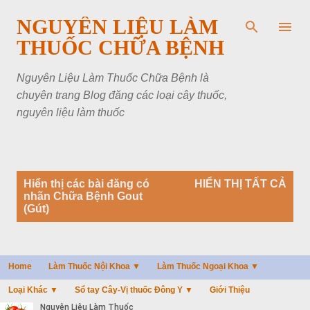
Chuyển đến nội dung chính
NGUYÊN LIỆU LÀM
THUỐC CHỮA BỆNH
Nguyên Liệu Làm Thuốc Chữa Bệnh là
chuyên trang Blog đăng các loại cây thuốc,
nguyên liệu làm thuốc
B
Hiển thị các bài đăng có
HIỂN THỊ TẤT CẢ
à
nhãn
Chữa Bệnh Gout
i
(Gút)
đ
ă
n
g
Home
Làm Thuốc Nội Khoa ▼
Làm Thuốc Ngoại Khoa ▼
Loại Khác ▼
Sổ tay Cây-Vị thuốc Đông Y ▼
Giới Thiệu