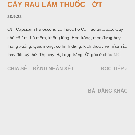
CÂY RAU LÀM THUỐC - ỚT
28.9.22
Ớt - Capsicum frutescens L., thuộc họ Cà - Solanaceae. Cây
nhỏ cỡ 1m. Lá mềm, không lông. Hoa trắng, mọc đứng hay
thõng xuống. Quả mọng, có hình dạng, kích thước và mầu sắc
thay đổi tuỳ thứ. Thịt cay. Hạt dẹp trắng. Ớt gốc ở châu Mỹ
nhiệt đới, được trồng nhiều ở các nước châu Phi và khu vực
CHIA SẺ
ĐĂNG NHẬN XÉT
ĐỌC TIẾP »
Đông và Nam châu Á. Ớt là loại gia vị được nhiều người ưa
chuộng cũng như hồ tiêu. Ở nước ta cũng trồng nhiều thứ ớt,
có đến 50 thứ khác nhau của cùng một loài:
BÀI ĐĂNG KHÁC