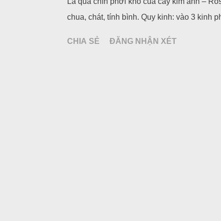
Là quả chín phơi khô của cây kim anh – Ros
chua, chát, tính bình. Quy kinh: vào 3 kinh ph
CHIA SẺ
ĐĂNG NHẬN XÉT