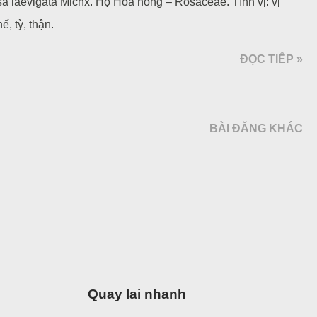
a laevigata Michx. Họ Hoa hồng – Rosaceae. Tính vị: vị
ế, tỳ, thận.
ĐỌC TIẾP »
BÀI ĐĂNG KHÁC
Quay lai nhanh