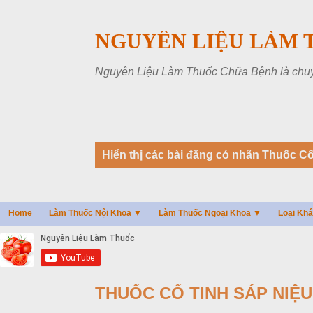
NGUYÊN LIỆU LÀM 
Nguyên Liệu Làm Thuốc Chữa Bệnh là chuyên
B
Hiển thị các bài đăng có nhãn
Thuốc Cố
à
i
đ
Home
Làm Thuốc Nội Khoa ▼
Làm Thuốc Ngoại Khoa ▼
Loại Kh
ă
n
g
THUỐC CỐ TINH SÁP NIỆU 