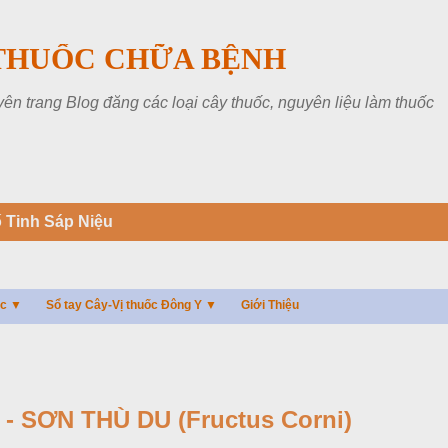
Chuyển đến nội dung chính
THUỐC CHỮA BỆNH
 trang Blog đăng các loại cây thuốc, nguyên liệu làm thuốc
 Tinh Sáp Niệu
ác ▼
Sổ tay Cây-Vị thuốc Đông Y ▼
Giới Thiệu
- SƠN THÙ DU (Fructus Corni)