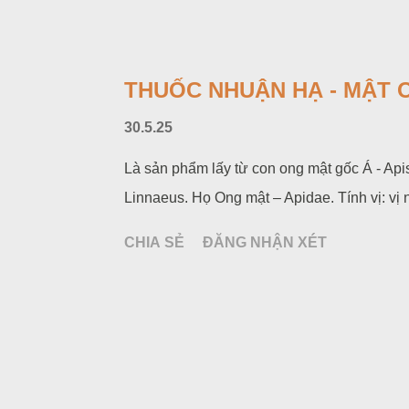
THUỐC NHUẬN HẠ - MẬT O
30.5.25
Là sản phẩm lấy từ con ong mật gốc Á - Apis
Linnaeus. Họ Ong mật – Apidae. Tính vị: vị ng
CHIA SẺ
ĐĂNG NHẬN XÉT