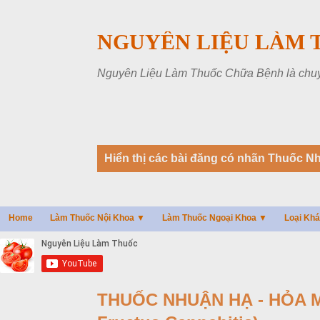
NGUYÊN LIỆU LÀM 
Nguyên Liệu Làm Thuốc Chữa Bệnh là chuyên
B
Hiển thị các bài đăng có nhãn
Thuốc N
à
i
đ
Home
Làm Thuốc Nội Khoa ▼
Làm Thuốc Ngoại Khoa ▼
Loại Kh
ă
n
g
THUỐC NHUẬN HẠ - HỎA MA 