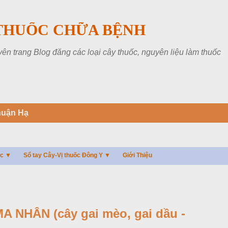
Chuyển đến nội dung chính
THUỐC CHỮA BỆNH
 trang Blog đăng các loại cây thuốc, nguyên liệu làm thuốc
huận Hạ
ác ▼
Sổ tay Cây-Vị thuốc Đông Y ▼
Giới Thiệu
NHÂN (cây gai mèo, gai dầu -