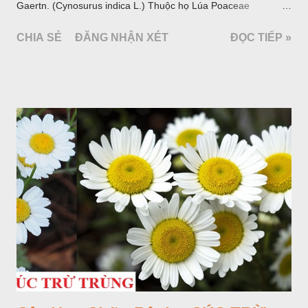
Gaertn. (Cynosurus indica L.) Thuộc họ Lúa Poaceae
(Gramineae).
CHIA SẺ
ĐĂNG NHẬN XÉT
ĐỌC TIẾP »