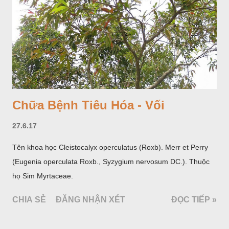
Chữa Bệnh Tiêu Hóa - Vối
27.6.17
Tên khoa học Cleistocalyx operculatus (Roxb). Merr et Perry
(Eugenia operculata Roxb., Syzygium nervosum DC.). Thuộc
họ Sim Myrtaceae.
CHIA SẺ
ĐĂNG NHẬN XÉT
ĐỌC TIẾP »