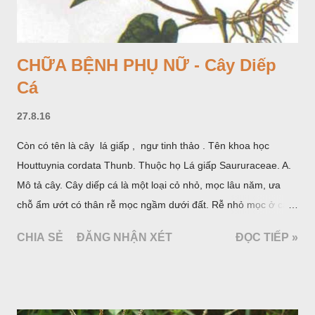
CHỮA BỆNH PHỤ NỮ - Cây Diếp
Cá
27.8.16
Còn có tên là cây lá giấp , ngư tinh thảo . Tên khoa học
Houttuynia cordata Thunb. Thuộc họ Lá giấp Saururaceae. A.
Mô tả cây. Cây diếp cá là một loại cỏ nhỏ, mọc lâu năm, ưa
chỗ ẩm ướt có thân rễ mọc ngầm dưới đất. Rễ nhỏ mọc ở các
đốt, thân mọc đứng cao 40cm, có lông hoặc ít lông. Lá mọc
CHIA SẺ
ĐĂNG NHẬN XÉT
ĐỌC TIẾP »
cách, hình tim, đầu lá, hơi nhọn hay nhọn hẳn. Hoa nhỏ màu
vàng nhạt, không có bao hoa, mọc thành bông, có 4 lá bắc
màu trắng; trông toàn bộ bề ngoài của cụm hoa và lá bắc
giống như một cây hoa đơn độc, toàn cây vò có mùi tanh như