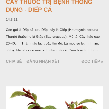
CÂY THUỐC TRỊ BỆNH THÔNG
DỤNG - DIẾP CÁ
14.8.21
Còn gọi là Dấp cá, rau Dấp, cây lá Giếp (Houttuynia cordata
Thunb) thuộc họ lá Giấp (Saururaceae). Mô tả: Cây thảo cạo
20-40cm, Thân màu lục troặc tím đỏ. Lá mọc sọ le, hình tim,
có bẹ, khi vò ra có mùi tanh như mùi cá. Cụm hoa hình bông
bao bởi 4 lá bắc màu trắng, gồm nhiều hoa nhỏ màu vàng
CHIA SẺ
ĐĂNG NHẬN XÉT
ĐỌC TIẾP »
nhạt. Hạt hình trái xoan nhẵn. Mùa hoa quả: tháng 5 – 7.