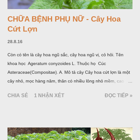
CHỮA BỆNH PHỤ NỮ - Cây Hoa
Cứt Lợn
28.8.16
Còn có tên là cây hoa ngũ sắc, cây hoa ngũ vị, cỏ hôi. Tên
khoa học Ageratum conyzoides L. Thuộc họ Cúc
Asteraceae(Compositae). A. Mô tả cây Cây hoa cứt lợn là một
cây nhỏ, mọc hàng năm, thân có nhiều lông nhỏ mềm, cao
chừng 25-50cm, mọc hoang ở khắp nơi trong nước ta. Lá mọc
CHIA SẺ
1 NHẬN XÉT
ĐỌC TIẾP »
đối hình trứng hay 3 cạnh, dài 2-6cm, rộng 1-3cm, mép có
răng cưa tròn, hai mặt đều có lông, mật dưới của lá nhạt hơn.
Hoa nhỏ, màu tím, xanh. Quả bế màu đen, có 5 sống dọc
(Hình dưới).