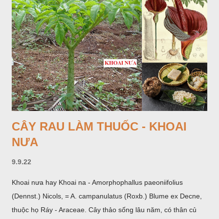
CÂY RAU LÀM THUỐC - KHOAI
NƯA
9.9.22
Khoai nưa hay Khoai na - Amorphophallus paeoniifolius
(Dennst.) Nicols, = A. campanulatus (Roxb.) Blume ex Decne,
thuộc họ Ráy - Araceae. Cây thảo sống lâu năm, có thân củ