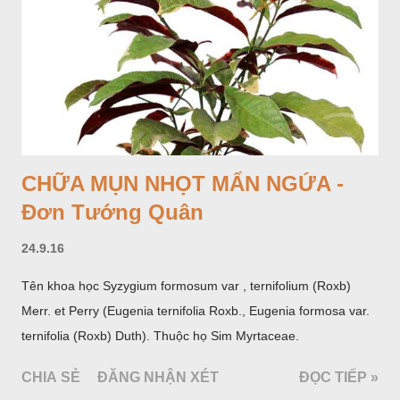
CHỮA MỤN NHỌT MẨN NGỨA -
Đơn Tướng Quân
24.9.16
Tên khoa học Syzygium formosum var , ternifolium (Roxb)
Merr. et Perry (Eugenia ternifolia Roxb., Eugenia formosa var.
ternifolia (Roxb) Duth). Thuộc họ Sim Myrtaceae.
CHIA SẺ
ĐĂNG NHẬN XÉT
ĐỌC TIẾP »