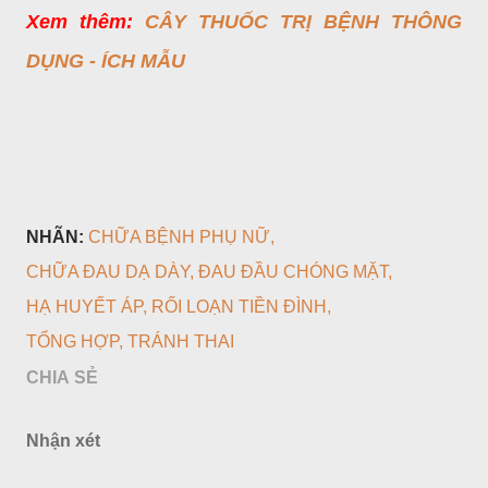
Xem thêm:
CÂY THUỐC TRỊ BỆNH THÔNG
DỤNG - ÍCH MẪU
NHÃN:
CHỮA BỆNH PHỤ NỮ
CHỮA ĐAU DẠ DÀY
ĐAU ĐẦU CHÓNG MẶT
HẠ HUYẾT ÁP
RỐI LOẠN TIỀN ĐÌNH
TỔNG HỢP
TRÁNH THAI
CHIA SẺ
Nhận xét