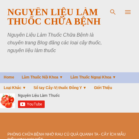
Chuyển đến nội dung chính
NGUYÊN LIỆU LÀM
THUỐC CHỮA BỆNH
Nguyên Liệu Làm Thuốc Chữa Bệnh là
chuyên trang Blog đăng các loại cây thuốc,
nguyên liệu làm thuốc
Home
Làm Thuốc Nội Khoa ▼
Làm Thuốc Ngoại Khoa ▼
Loại Khác ▼
Sổ tay Cây-Vị thuốc Đông Y ▼
Giới Thiệu
PHÒNG CHỮA BỆNH NHỜ RAU CỦ QUẢ QUANH TA - CÂY ÍCH MẪU