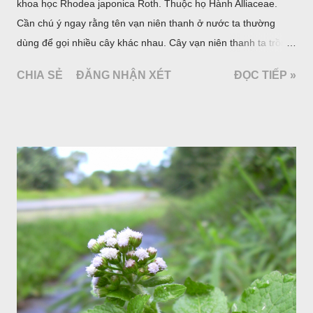
khoa học Rhodea japonica Roth. Thuộc họ Hành Alliaceae.
Cần chú ý ngay rằng tên vạn niên thanh ở nước ta thường
dùng để gọi nhiều cây khác nhau. Cây vạn niên thanh ta trồng
làm cảnh là cây Aglaonema siamense Engl, thuộc họ Ráy
CHIA SẺ
ĐĂNG NHẬN XÉT
ĐỌC TIẾP »
Araceae. Còn cây vạn niên thanh giới thiệu ở đây thuộc họ
Hành tỏi, hiện chúng tôi chưa thấy trồng ở nước ta, nhưng giới
thiệu ở đây để tránh nhầm lẫn.