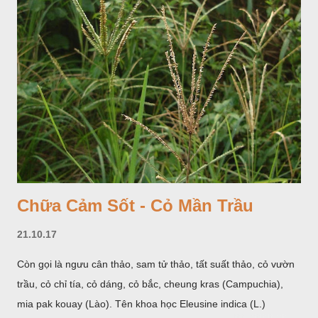
cá. Hoa nở về mùa hạ vào các tháng 5-8. (Hình dưới).
Chữa Cảm Sốt - Cỏ Mần Trầu
21.10.17
Còn gọi là ngưu cân thảo, sam tử thảo, tất suất thảo, cỏ vườn
trầu, cỏ chỉ tía, cỏ dáng, cỏ bắc, cheung kras (Campuchia),
mia pak kouay (Lào). Tên khoa học Eleusine indica (L.)