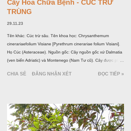
Cây Hoa Chữa Bệnh - CÚC TRỪ
TRÙNG
29.11.23
Tên khác: Cúc trừ sâu. Tên khoa học: Chrysanthemum
cinerariaefolium Visiane [Pyrethrum cinerariae folium Visiani].
Họ Cúc (Asteraceae). Nguồn gốc: Cây nguồn gốc xứ Dalmatia
(ven biển Adriatic) và Montenego (Nam Tư cũ). Cây được phân
bố ở vùng núi Ânpơ và Ban Căng (châu Âu); được nhiều nước
CHIA SẺ
ĐĂNG NHẬN XÉT
ĐỌC TIẾP »
trồng để khai thác: Pháp, Nga, Đức, Nam Tư (cũ), sau lan
sang và được trồng nhiều ở Nhật Bản (châu á), Kenia (châu
Phi) và Hoa Kỳ (châu Mỹ, Tân thế giới). Ở Việt Nam, Viện
Dược liệu đã trồng thử ở các trại cây thuốc Sa Pa (Lào Cai),
Tam Đảo (Vĩnh Phúc), đã thu được kết quả ban đầu (những
năm 1560- 70); thường trồng đến năm thứ hai, thứ ba mới hái
hoa; trồng một lần thu hoạch 10 - 20 năm.