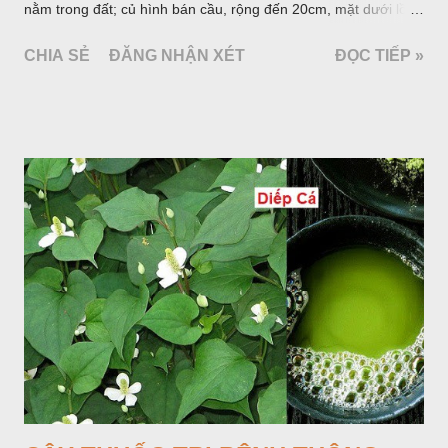
nằm trong đất; củ hình bán cầu, rộng đến 20cm, mặt dưới lồi
mang một số rễ phụ và có những nốt như củ khoai tây chung
CHIA SẺ
ĐĂNG NHẬN XÉT
ĐỌC TIẾP »
quanh có 3-5 mấu lồi; vỏ củ màu nâu, thịt trắng vàng và cứng.
Lá mọc sau khi đã có hoa, thường chỉ có một lá có cuống cao
tới 1,5m được gọi là dọc (cọng) dọc màu xanh sẫm có đốm
bột; phiến chia làm 3 nom tựa như lá Ðu đủ. Cụm hoa gồm
một mo to màu đỏ xanh có đốm trắng, mặt trong màu đỏ thẫm,
bao lấy một bong mo là một trục mang phần hoa cái ở dưới,
phần hoa đực ở trên. Khoai nưa phân bố ở Ấn độ, Myanma,
Trung quốc, Việt nam, Campuchia, Malaixia, Inđônêxia,
Philippin. Ở nước ta, khoai nưa mọc hoang rải rác ở khắp các
vùng rừng núi, được bà con nhiều địa phương đem về trồng từ
lâu đời ở trong vườn, quanh bờ ao, dọc hàng rào và trên các
đồi để làm thức ăn cho người và gia súc, gặp nhiều ở các tỉnh
Lạng s...