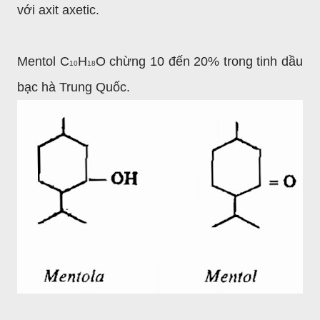
với axit axetic.
Mentol C
H
O chừng 10 đến 20% trong tinh dầu
10
18
bạc hà Trung Quốc.