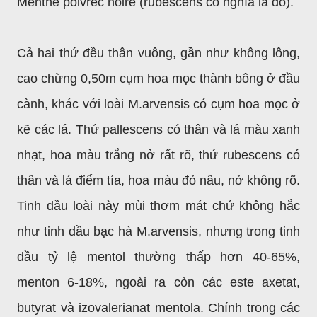
Menthe poivréc noire (rubescens có nghĩa là đỏ).
Cả hai thứ đều thân vuông, gần như không lông,
cao chừng 0,50m cụm hoa mọc thành bông ở đầu
cành, khác với loài M.arvensis có cụm hoa mọc ở
kẽ các lá. Thứ pallescens có thân và lá màu xanh
nhạt, hoa màu trắng nở rất rõ, thứ rubescens có
thân và lá điểm tía, hoa màu đỏ nâu, nở không rõ.
Tinh dầu loài này mùi thơm mát chứ không hắc
như tinh dầu bạc hà M.arvensis, nhưng trong tinh
dầu tỷ lệ mentol thường thấp hơn 40-65%,
menton
6-18%, ngoài ra còn các este axetat,
butyrat và izovalerianat mentola. Chính trong các