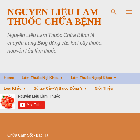
Chuyển đến nội dung chính
NGUYÊN LIỆU LÀM
THUỐC CHỮA BỆNH
Nguyên Liệu Làm Thuốc Chữa Bệnh là
chuyên trang Blog đăng các loại cây thuốc,
nguyên liệu làm thuốc
Home
Làm Thuốc Nội Khoa ▼
Làm Thuốc Ngoại Khoa ▼
Loại Khác ▼
Sổ tay Cây-Vị thuốc Đông Y ▼
Giới Thiệu
Chữa Cảm Sốt - Bạc Hà