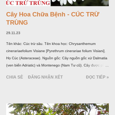
Cây Hoa Chữa Bệnh - CÚC TRỪ
TRÙNG
29.11.23
Tên khác: Cúc trừ sâu. Tên khoa học: Chrysanthemum
cinerariaefolium Visiane [Pyrethrum cinerariae folium Visiani].
Họ Cúc (Asteraceae). Nguồn gốc: Cây nguồn gốc xứ Dalmatia
(ven biển Adriatic) và Montenego (Nam Tư cũ). Cây được phân
bố ở vùng núi Ânpơ và Ban Căng (châu Âu); được nhiều nước
CHIA SẺ
ĐĂNG NHẬN XÉT
ĐỌC TIẾP »
trồng để khai thác: Pháp, Nga, Đức, Nam Tư (cũ), sau lan
sang và được trồng nhiều ở Nhật Bản (châu á), Kenia (châu
Phi) và Hoa Kỳ (châu Mỹ, Tân thế giới). Ở Việt Nam, Viện
Dược liệu đã trồng thử ở các trại cây thuốc Sa Pa (Lào Cai),
Tam Đảo (Vĩnh Phúc), đã thu được kết quả ban đầu (những