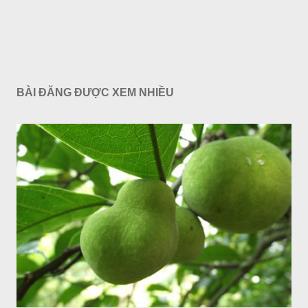
BÀI ĐĂNG ĐƯỢC XEM NHIỀU