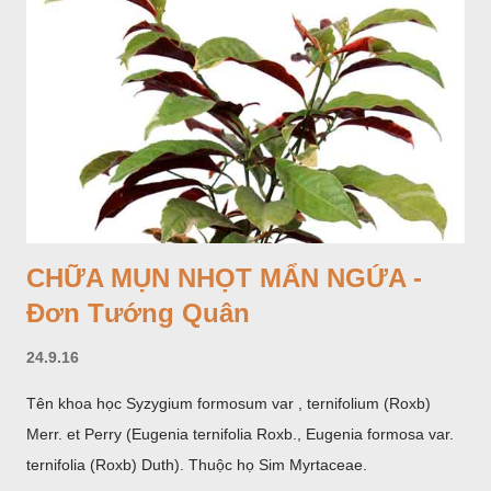
CHỮA MỤN NHỌT MẨN NGỨA -
Đơn Tướng Quân
24.9.16
Tên khoa học Syzygium formosum var , ternifolium (Roxb)
Merr. et Perry (Eugenia ternifolia Roxb., Eugenia formosa var.
ternifolia (Roxb) Duth). Thuộc họ Sim Myrtaceae.