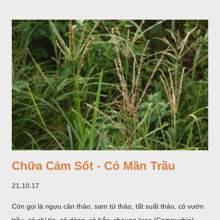
màu trắng; trông toàn bộ bề ngoài của cụm hoa và lá bắc
giống như một cây hoa đơn độc, toàn cây vò có mùi tanh như
cá. Hoa nở về mùa hạ vào các tháng 5-8. (Hình dưới).
Chữa Cảm Sốt - Cỏ Mần Trầu
21.10.17
Còn gọi là ngưu cân thảo, sam tử thảo, tất suất thảo, cỏ vườn