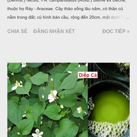
(Dennst.) Nicols, = A. campanulatus (Roxb.) Blume ex Decne,
thuộc họ Ráy - Araceae. Cây thảo sống lâu năm, có thân củ
nằm trong đất; củ hình bán cầu, rộng đến 20cm, mặt dưới lồi
mang một số rễ phụ và có những nốt như củ khoai tây chung
CHIA SẺ
ĐĂNG NHẬN XÉT
ĐỌC TIẾP »
quanh có 3-5 mấu lồi; vỏ củ màu nâu, thịt trắng vàng và cứng.
Lá mọc sau khi đã có hoa, thường chỉ có một lá có cuống cao
tới 1,5m được gọi là dọc (cọng) dọc màu xanh sẫm có đốm
bột; phiến chia làm 3 nom tựa như lá Ðu đủ. Cụm hoa gồm
một mo to màu đỏ xanh có đốm trắng, mặt trong màu đỏ thẫm,
bao lấy một bong mo là một trục mang phần hoa cái ở dưới,
phần hoa đực ở trên. Khoai nưa phân bố ở Ấn độ, Myanma,
Trung quốc, Việt nam, Campuchia, Malaixia, Inđônêxia,
Philippin. Ở nước ta, khoai nưa mọc hoang rải rác ở khắp các
vùng rừng núi, được bà con nhiều địa phương đem về trồng từ
lâu đời ở trong vườn, quanh bờ ao, dọc hàng rào và trên các
đồi để làm thức ăn cho người và gia súc, gặp nhiều ở các tỉnh