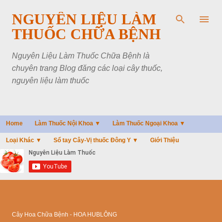
Chuyển đến nội dung chính
NGUYÊN LIỆU LÀM
THUỐC CHỮA BỆNH
Nguyên Liệu Làm Thuốc Chữa Bệnh là
chuyên trang Blog đăng các loại cây thuốc,
nguyên liệu làm thuốc
Home
Làm Thuốc Nội Khoa ▼
Làm Thuốc Ngoại Khoa ▼
Loại Khác ▼
Sổ tay Cây-Vị thuốc Đông Y ▼
Giới Thiệu
Cây Hoa Chữa Bệnh - HOA HUBLÔNG