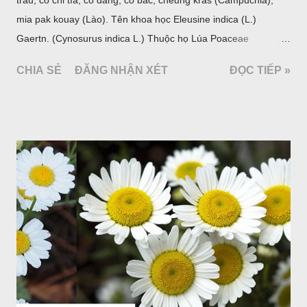
trầu, cỏ chỉ tía, cỏ dáng, cỏ bắc, cheung kras (Campuchia),
mia pak kouay (Lào). Tên khoa học Eleusine indica (L.)
Gaertn. (Cynosurus indica L.) Thuộc họ Lúa Poaceae
(Gramineae).
CHIA SẺ
ĐĂNG NHẬN XÉT
ĐỌC TIẾP »