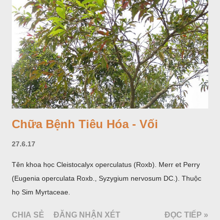
năm 1560- 70); thường trồng đến năm thứ hai, thứ ba mới hái
hoa; trồng một lần thu hoạch 10 - 20 năm.
Chữa Bệnh Tiêu Hóa - Vối
27.6.17
Tên khoa học Cleistocalyx operculatus (Roxb). Merr et Perry
(Eugenia operculata Roxb., Syzygium nervosum DC.). Thuộc
họ Sim Myrtaceae.
CHIA SẺ
ĐĂNG NHẬN XÉT
ĐỌC TIẾP »