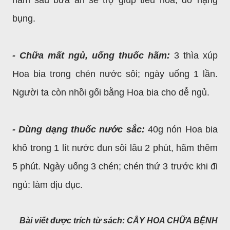
hãm sau bữa ăn sẽ trợ giúp tiêu hoá, đỡ nặng
bụng.
- Chữa mất ngủ, uống thuốc hãm:
3 thìa xúp
Hoa bia trong chén nước sôi; ngày uống 1 lần.
Người ta còn nhồi gối bằng Hoa bia cho dễ ngủ.
- Dùng dạng thuốc nước sắc:
40g nón Hoa bia
khô trong 1 lít nước đun sôi lâu 2 phút, hãm thêm
5 phút. Ngày uống 3 chén; chén thứ 3 trước khi đi
ngủ: làm dịu dục.
Bài viết được trích từ sách: CÂY HOA CHỮA BỆNH