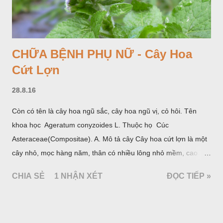
CHỮA BỆNH PHỤ NỮ - Cây Hoa
Cứt Lợn
28.8.16
Còn có tên là cây hoa ngũ sắc, cây hoa ngũ vị, cỏ hôi. Tên
khoa học Ageratum conyzoides L. Thuộc họ Cúc
Asteraceae(Compositae). A. Mô tả cây Cây hoa cứt lợn là một
cây nhỏ, mọc hàng năm, thân có nhiều lông nhỏ mềm, cao
chừng 25-50cm, mọc hoang ở khắp nơi trong nước ta. Lá mọc
CHIA SẺ
1 NHẬN XÉT
ĐỌC TIẾP »
đối hình trứng hay 3 cạnh, dài 2-6cm, rộng 1-3cm, mép có
răng cưa tròn, hai mặt đều có lông, mật dưới của lá nhạt hơn.
Hoa nhỏ, màu tím, xanh. Quả bế màu đen, có 5 sống dọc
(Hình dưới).