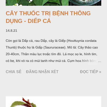
Lạng s...
CÂY THUỐC TRỊ BỆNH THÔNG
DỤNG - DIẾP CÁ
14.8.21
Còn gọi là Dấp cá, rau Dấp, cây lá Giếp (Houttuynia cordata
Thunb) thuộc họ lá Giấp (Saururaceae). Mô tả: Cây thảo cạo
20-40cm, Thân màu lục troặc tím đỏ. Lá mọc sọ le, hình tim,
có bẹ, khi vò ra có mùi tanh như mùi cá. Cụm hoa hình bông
bao bởi 4 lá bắc màu trắng, gồm nhiều hoa nhỏ màu vàng
CHIA SẺ
ĐĂNG NHẬN XÉT
ĐỌC TIẾP »
nhạt. Hạt hình trái xoan nhẵn. Mùa hoa quả: tháng 5 – 7.