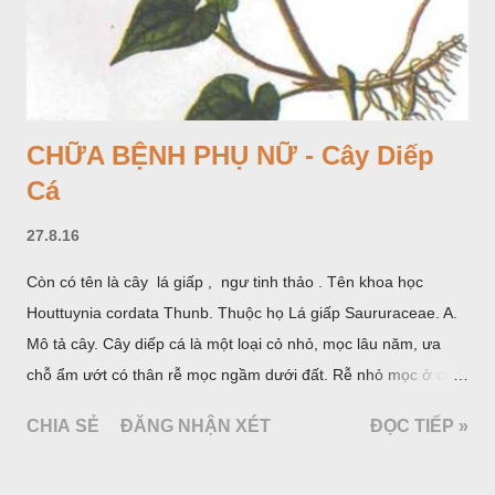
CHỮA BỆNH PHỤ NỮ - Cây Diếp
Cá
27.8.16
Còn có tên là cây lá giấp , ngư tinh thảo . Tên khoa học
Houttuynia cordata Thunb. Thuộc họ Lá giấp Saururaceae. A.
Mô tả cây. Cây diếp cá là một loại cỏ nhỏ, mọc lâu năm, ưa
chỗ ẩm ướt có thân rễ mọc ngầm dưới đất. Rễ nhỏ mọc ở các
đốt, thân mọc đứng cao 40cm, có lông hoặc ít lông. Lá mọc
CHIA SẺ
ĐĂNG NHẬN XÉT
ĐỌC TIẾP »
cách, hình tim, đầu lá, hơi nhọn hay nhọn hẳn. Hoa nhỏ màu
vàng nhạt, không có bao hoa, mọc thành bông, có 4 lá bắc