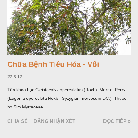
Chữa Bệnh Tiêu Hóa - Vối
27.6.17
Tên khoa học Cleistocalyx operculatus (Roxb). Merr et Perry
(Eugenia operculata Roxb., Syzygium nervosum DC.). Thuộc
họ Sim Myrtaceae.
CHIA SẺ
ĐĂNG NHẬN XÉT
ĐỌC TIẾP »