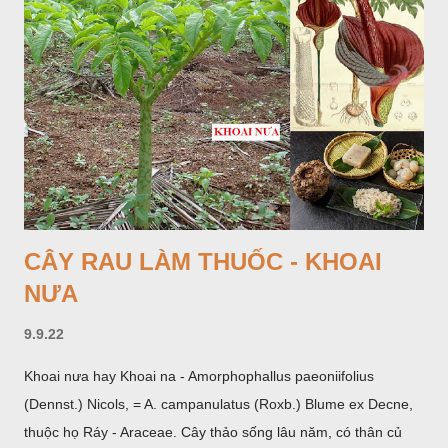
CÂY RAU LÀM THUỐC - KHOAI
NƯA
9.9.22
Khoai nưa hay Khoai na - Amorphophallus paeoniifolius
(Dennst.) Nicols, = A. campanulatus (Roxb.) Blume ex Decne,
thuộc họ Ráy - Araceae. Cây thảo sống lâu năm, có thân củ