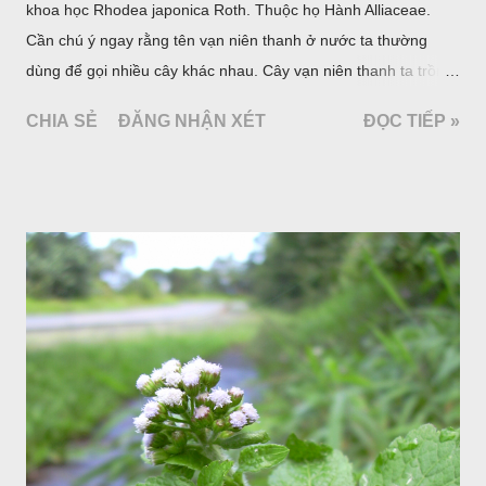
khoa học Rhodea japonica Roth. Thuộc họ Hành Alliaceae.
Cần chú ý ngay rằng tên vạn niên thanh ở nước ta thường
dùng để gọi nhiều cây khác nhau. Cây vạn niên thanh ta trồng
làm cảnh là cây Aglaonema siamense Engl, thuộc họ Ráy
CHIA SẺ
ĐĂNG NHẬN XÉT
ĐỌC TIẾP »
Araceae. Còn cây vạn niên thanh giới thiệu ở đây thuộc họ
Hành tỏi, hiện chúng tôi chưa thấy trồng ở nước ta, nhưng giới
thiệu ở đây để tránh nhầm lẫn.