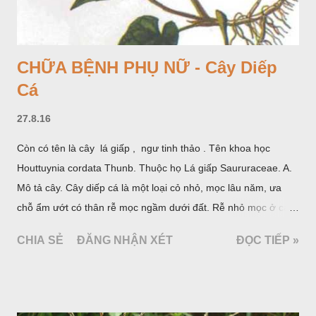
CHỮA BỆNH PHỤ NỮ - Cây Diếp
Cá
27.8.16
Còn có tên là cây lá giấp , ngư tinh thảo . Tên khoa học
Houttuynia cordata Thunb. Thuộc họ Lá giấp Saururaceae. A.
Mô tả cây. Cây diếp cá là một loại cỏ nhỏ, mọc lâu năm, ưa
chỗ ẩm ướt có thân rễ mọc ngầm dưới đất. Rễ nhỏ mọc ở các
đốt, thân mọc đứng cao 40cm, có lông hoặc ít lông. Lá mọc
CHIA SẺ
ĐĂNG NHẬN XÉT
ĐỌC TIẾP »
cách, hình tim, đầu lá, hơi nhọn hay nhọn hẳn. Hoa nhỏ màu
vàng nhạt, không có bao hoa, mọc thành bông, có 4 lá bắc
màu trắng; trông toàn bộ bề ngoài của cụm hoa và lá bắc
giống như một cây hoa đơn độc, toàn cây vò có mùi tanh như