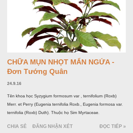
CHỮA MỤN NHỌT MẨN NGỨA -
Đơn Tướng Quân
24.9.16
Tên khoa học Syzygium formosum var , ternifolium (Roxb)
Merr. et Perry (Eugenia ternifolia Roxb., Eugenia formosa var.
ternifolia (Roxb) Duth). Thuộc họ Sim Myrtaceae.
CHIA SẺ
ĐĂNG NHẬN XÉT
ĐỌC TIẾP »