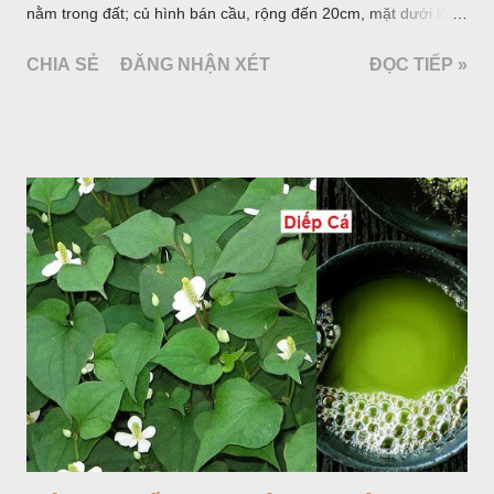
nằm trong đất; củ hình bán cầu, rộng đến 20cm, mặt dưới lồi
mang một số rễ phụ và có những nốt như củ khoai tây chung
CHIA SẺ
ĐĂNG NHẬN XÉT
ĐỌC TIẾP »
quanh có 3-5 mấu lồi; vỏ củ màu nâu, thịt trắng vàng và cứng.
Lá mọc sau khi đã có hoa, thường chỉ có một lá có cuống cao
tới 1,5m được gọi là dọc (cọng) dọc màu xanh sẫm có đốm
bột; phiến chia làm 3 nom tựa như lá Ðu đủ. Cụm hoa gồm
một mo to màu đỏ xanh có đốm trắng, mặt trong màu đỏ thẫm,
bao lấy một bong mo là một trục mang phần hoa cái ở dưới,
phần hoa đực ở trên. Khoai nưa phân bố ở Ấn độ, Myanma,
Trung quốc, Việt nam, Campuchia, Malaixia, Inđônêxia,
Philippin. Ở nước ta, khoai nưa mọc hoang rải rác ở khắp các
vùng rừng núi, được bà con nhiều địa phương đem về trồng từ
lâu đời ở trong vườn, quanh bờ ao, dọc hàng rào và trên các
đồi để làm thức ăn cho người và gia súc, gặp nhiều ở các tỉnh
Lạng s...