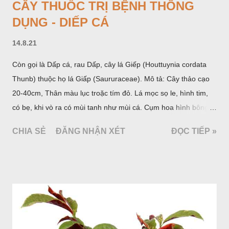
CÂY THUỐC TRỊ BỆNH THÔNG
DỤNG - DIẾP CÁ
14.8.21
Còn gọi là Dấp cá, rau Dấp, cây lá Giếp (Houttuynia cordata
Thunb) thuộc họ lá Giấp (Saururaceae). Mô tả: Cây thảo cạo
20-40cm, Thân màu lục troặc tím đỏ. Lá mọc sọ le, hình tim,
có bẹ, khi vò ra có mùi tanh như mùi cá. Cụm hoa hình bông
bao bởi 4 lá bắc màu trắng, gồm nhiều hoa nhỏ màu vàng
CHIA SẺ
ĐĂNG NHẬN XÉT
ĐỌC TIẾP »
nhạt. Hạt hình trái xoan nhẵn. Mùa hoa quả: tháng 5 – 7.