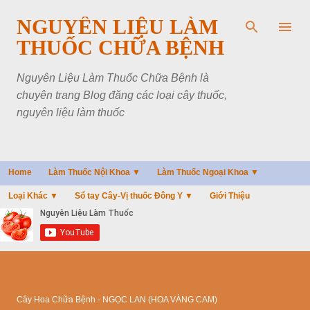
Chuyển đến nội dung chính
NGUYÊN LIỆU LÀM
THUỐC CHỮA BỆNH
Nguyên Liệu Làm Thuốc Chữa Bệnh là
chuyên trang Blog đăng các loại cây thuốc,
nguyên liệu làm thuốc
Home
Làm Thuốc Nội Khoa ▼
Làm Thuốc Ngoại Khoa ▼
Loại Khác ▼
Sổ tay Cây-Vị thuốc Đông Y ▼
Giới Thiệu
Cây Hoa Chữa Bệnh - NGỌC LAN (HOA VÀNG CAM)