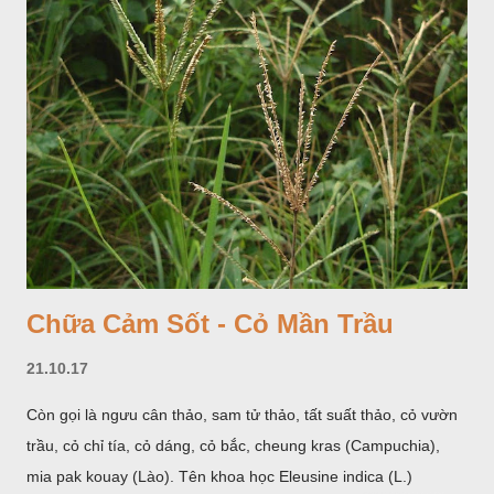
cá. Hoa nở về mùa hạ vào các tháng 5-8. (Hình dưới).
Chữa Cảm Sốt - Cỏ Mần Trầu
21.10.17
Còn gọi là ngưu cân thảo, sam tử thảo, tất suất thảo, cỏ vườn
trầu, cỏ chỉ tía, cỏ dáng, cỏ bắc, cheung kras (Campuchia),
mia pak kouay (Lào). Tên khoa học Eleusine indica (L.)