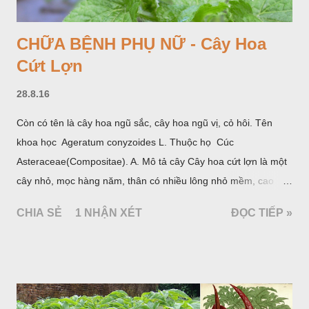
CHỮA BỆNH PHỤ NỮ - Cây Hoa
Cứt Lợn
28.8.16
Còn có tên là cây hoa ngũ sắc, cây hoa ngũ vị, cỏ hôi. Tên
khoa học Ageratum conyzoides L. Thuộc họ Cúc
Asteraceae(Compositae). A. Mô tả cây Cây hoa cứt lợn là một
cây nhỏ, mọc hàng năm, thân có nhiều lông nhỏ mềm, cao
chừng 25-50cm, mọc hoang ở khắp nơi trong nước ta. Lá mọc
CHIA SẺ
1 NHẬN XÉT
ĐỌC TIẾP »
đối hình trứng hay 3 cạnh, dài 2-6cm, rộng 1-3cm, mép có
răng cưa tròn, hai mặt đều có lông, mật dưới của lá nhạt hơn.
Hoa nhỏ, màu tím, xanh. Quả bế màu đen, có 5 sống dọc
(Hình dưới).