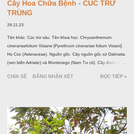
Cây Hoa Chữa Bệnh - CÚC TRỪ
TRÙNG
29.11.23
Tên khác: Cúc trừ sâu. Tên khoa học: Chrysanthemum
cinerariaefolium Visiane [Pyrethrum cinerariae folium Visiani].
Họ Cúc (Asteraceae). Nguồn gốc: Cây nguồn gốc xứ Dalmatia
(ven biển Adriatic) và Montenego (Nam Tư cũ). Cây được phân
bố ở vùng núi Ânpơ và Ban Căng (châu Âu); được nhiều nước
CHIA SẺ
ĐĂNG NHẬN XÉT
ĐỌC TIẾP »
trồng để khai thác: Pháp, Nga, Đức, Nam Tư (cũ), sau lan
sang và được trồng nhiều ở Nhật Bản (châu á), Kenia (châu
Phi) và Hoa Kỳ (châu Mỹ, Tân thế giới). Ở Việt Nam, Viện
Dược liệu đã trồng thử ở các trại cây thuốc Sa Pa (Lào Cai),
Tam Đảo (Vĩnh Phúc), đã thu được kết quả ban đầu (những
năm 1560- 70); thường trồng đến năm thứ hai, thứ ba mới hái
hoa; trồng một lần thu hoạch 10 - 20 năm.