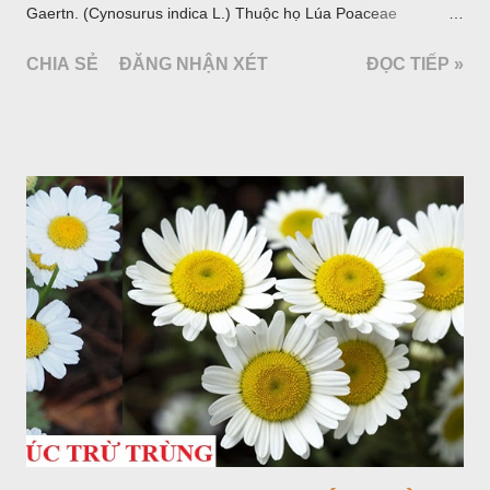
Gaertn. (Cynosurus indica L.) Thuộc họ Lúa Poaceae
(Gramineae).
CHIA SẺ
ĐĂNG NHẬN XÉT
ĐỌC TIẾP »