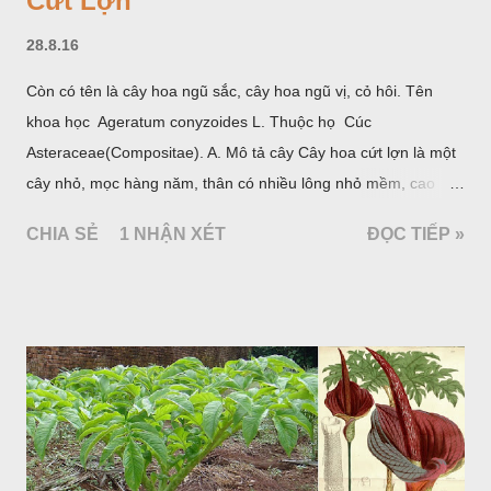
Cứt Lợn
28.8.16
Còn có tên là cây hoa ngũ sắc, cây hoa ngũ vị, cỏ hôi. Tên
khoa học Ageratum conyzoides L. Thuộc họ Cúc
Asteraceae(Compositae). A. Mô tả cây Cây hoa cứt lợn là một
cây nhỏ, mọc hàng năm, thân có nhiều lông nhỏ mềm, cao
chừng 25-50cm, mọc hoang ở khắp nơi trong nước ta. Lá mọc
CHIA SẺ
1 NHẬN XÉT
ĐỌC TIẾP »
đối hình trứng hay 3 cạnh, dài 2-6cm, rộng 1-3cm, mép có
răng cưa tròn, hai mặt đều có lông, mật dưới của lá nhạt hơn.
Hoa nhỏ, màu tím, xanh. Quả bế màu đen, có 5 sống dọc
(Hình dưới).