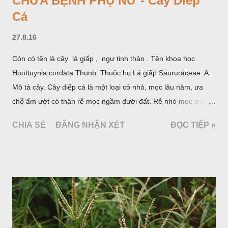
CHỮA BỆNH PHỤ NỮ - Cây Diếp
Cá
27.8.16
Còn có tên là cây lá giấp , ngư tinh thảo . Tên khoa học
Houttuynia cordata Thunb. Thuộc họ Lá giấp Saururaceae. A.
Mô tả cây. Cây diếp cá là một loại cỏ nhỏ, mọc lâu năm, ưa
chỗ ẩm ướt có thân rễ mọc ngầm dưới đất. Rễ nhỏ mọc ở các
đốt, thân mọc đứng cao 40cm, có lông hoặc ít lông. Lá mọc
CHIA SẺ
ĐĂNG NHẬN XÉT
ĐỌC TIẾP »
cách, hình tim, đầu lá, hơi nhọn hay nhọn hẳn. Hoa nhỏ màu
vàng nhạt, không có bao hoa, mọc thành bông, có 4 lá bắc
màu trắng; trông toàn bộ bề ngoài của cụm hoa và lá bắc
giống như một cây hoa đơn độc, toàn cây vò có mùi tanh như
cá. Hoa nở về mùa hạ vào các tháng 5-8. (Hình dưới).