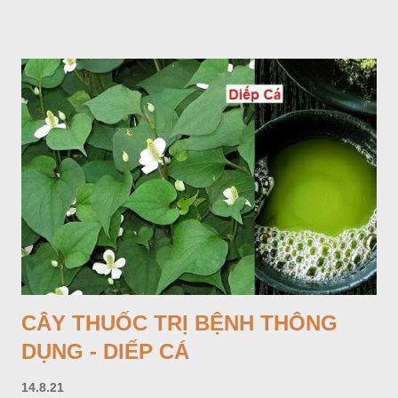
Lá mọc sau khi đã có hoa, thường chỉ có một lá có cuống cao
tới 1,5m được gọi là dọc (cọng) dọc màu xanh sẫm có đốm
bột; phiến chia làm 3 nom tựa như lá Ðu đủ. Cụm hoa gồm
một mo to màu đỏ xanh có đốm trắng, mặt trong màu đỏ thẫm,
bao lấy một bong mo là một trục mang phần hoa cái ở dưới,
phần hoa đực ở trên. Khoai nưa phân bố ở Ấn độ, Myanma,
Trung quốc, Việt nam, Campuchia, Malaixia, Inđônêxia,
Philippin. Ở nước ta, khoai nưa mọc hoang rải rác ở khắp các
vùng rừng núi, được bà con nhiều địa phương đem về trồng từ
lâu đời ở trong vườn, quanh bờ ao, dọc hàng rào và trên các
đồi để làm thức ăn cho người và gia súc, gặp nhiều ở các tỉnh
Lạng s...
CÂY THUỐC TRỊ BỆNH THÔNG
DỤNG - DIẾP CÁ
14.8.21