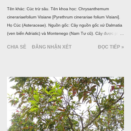
Tên khác: Cúc trừ sâu. Tên khoa học: Chrysanthemum
cinerariaefolium Visiane [Pyrethrum cinerariae folium Visiani].
Họ Cúc (Asteraceae). Nguồn gốc: Cây nguồn gốc xứ Dalmatia
(ven biển Adriatic) và Montenego (Nam Tư cũ). Cây được phân
bố ở vùng núi Ânpơ và Ban Căng (châu Âu); được nhiều nước
CHIA SẺ
ĐĂNG NHẬN XÉT
ĐỌC TIẾP »
trồng để khai thác: Pháp, Nga, Đức, Nam Tư (cũ), sau lan
sang và được trồng nhiều ở Nhật Bản (châu á), Kenia (châu
Phi) và Hoa Kỳ (châu Mỹ, Tân thế giới). Ở Việt Nam, Viện
Dược liệu đã trồng thử ở các trại cây thuốc Sa Pa (Lào Cai),
Tam Đảo (Vĩnh Phúc), đã thu được kết quả ban đầu (những
năm 1560- 70); thường trồng đến năm thứ hai, thứ ba mới hái
hoa; trồng một lần thu hoạch 10 - 20 năm.