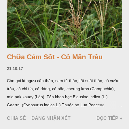
Chữa Cảm Sốt - Cỏ Mần Trầu
21.10.17
Còn gọi là ngưu cân thảo, sam tử thảo, tất suất thảo, cỏ vườn
trầu, cỏ chỉ tía, cỏ dáng, cỏ bắc, cheung kras (Campuchia),
mia pak kouay (Lào). Tên khoa học Eleusine indica (L.)
Gaertn. (Cynosurus indica L.) Thuộc họ Lúa Poaceae
(Gramineae).
CHIA SẺ
ĐĂNG NHẬN XÉT
ĐỌC TIẾP »