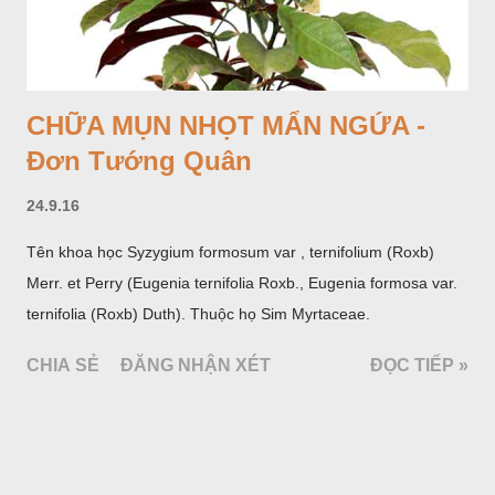
CHỮA MỤN NHỌT MẨN NGỨA -
Đơn Tướng Quân
24.9.16
Tên khoa học Syzygium formosum var , ternifolium (Roxb)
Merr. et Perry (Eugenia ternifolia Roxb., Eugenia formosa var.
ternifolia (Roxb) Duth). Thuộc họ Sim Myrtaceae.
CHIA SẺ
ĐĂNG NHẬN XÉT
ĐỌC TIẾP »