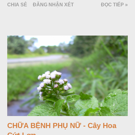
CHIA SẺ
ĐĂNG NHẬN XÉT
ĐỌC TIẾP »
Araceae. Còn cây vạn niên thanh giới thiệu ở đây thuộc họ
Hành tỏi, hiện chúng tôi chưa thấy trồng ở nước ta, nhưng giới
thiệu ở đây để tránh nhầm lẫn.
CHỮA BỆNH PHỤ NỮ - Cây Hoa