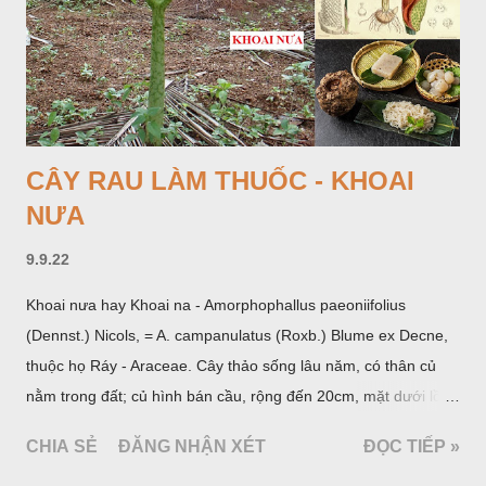
CÂY RAU LÀM THUỐC - KHOAI
NƯA
9.9.22
Khoai nưa hay Khoai na - Amorphophallus paeoniifolius
(Dennst.) Nicols, = A. campanulatus (Roxb.) Blume ex Decne,
thuộc họ Ráy - Araceae. Cây thảo sống lâu năm, có thân củ
nằm trong đất; củ hình bán cầu, rộng đến 20cm, mặt dưới lồi
mang một số rễ phụ và có những nốt như củ khoai tây chung
CHIA SẺ
ĐĂNG NHẬN XÉT
ĐỌC TIẾP »
quanh có 3-5 mấu lồi; vỏ củ màu nâu, thịt trắng vàng và cứng.