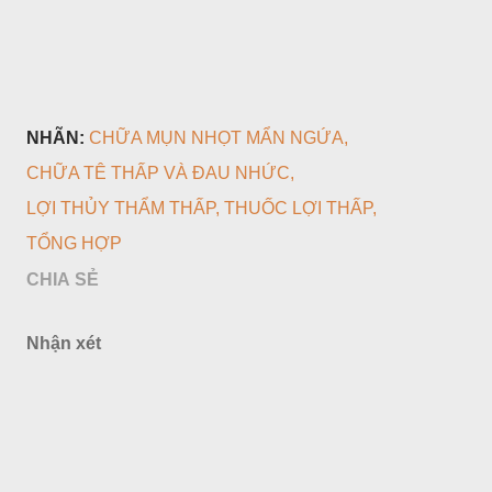
NHÃN:
CHỮA MỤN NHỌT MẨN NGỨA
CHỮA TÊ THẤP VÀ ĐAU NHỨC
LỢI THỦY THẨM THẤP
THUỐC LỢI THẤP
TỔNG HỢP
CHIA SẺ
Nhận xét