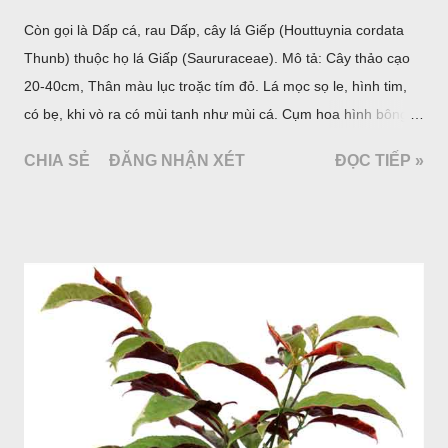
Còn gọi là Dấp cá, rau Dấp, cây lá Giếp (Houttuynia cordata
Thunb) thuộc họ lá Giấp (Saururaceae). Mô tả: Cây thảo cạo
20-40cm, Thân màu lục troặc tím đỏ. Lá mọc sọ le, hình tim,
có bẹ, khi vò ra có mùi tanh như mùi cá. Cụm hoa hình bông
bao bởi 4 lá bắc màu trắng, gồm nhiều hoa nhỏ màu vàng
CHIA SẺ
ĐĂNG NHẬN XÉT
ĐỌC TIẾP »
nhạt. Hạt hình trái xoan nhẵn. Mùa hoa quả: tháng 5 – 7.