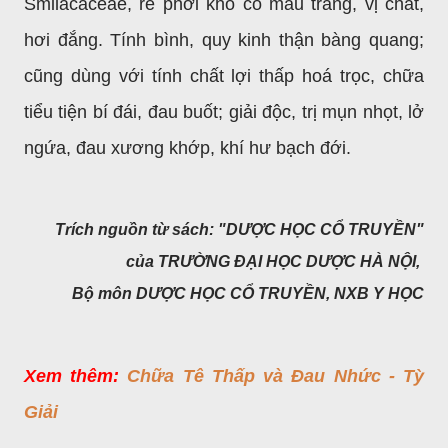
Smilacaceae, rễ phơi khô có màu trắng, vị chát,
hơi đắng. Tính bình, quy kinh thận bàng quang;
cũng dùng với tính chất lợi thấp hoá trọc, chữa
tiểu tiện bí đái, đau buốt; giải độc, trị mụn nhọt, lở
ngứa, đau xương khớp, khí hư bạch đới.
Trích nguồn từ sách: "DƯỢC HỌC CỔ TRUYỀN"
của TRƯỜNG ĐẠI HỌC DƯỢC HÀ NỘI,
Bộ môn DƯỢC HỌC CỔ TRUYỀN, NXB Y HỌC
Xem thêm:
Chữa Tê Thấp và Đau Nhức - Tỳ
Giải