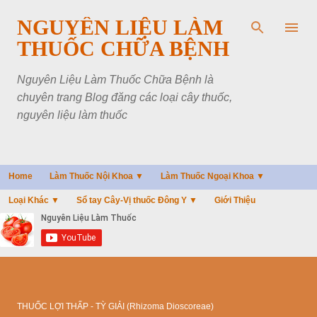
Chuyển đến nội dung chính
NGUYÊN LIỆU LÀM
THUỐC CHỮA BỆNH
Nguyên Liệu Làm Thuốc Chữa Bệnh là
chuyên trang Blog đăng các loại cây thuốc,
nguyên liệu làm thuốc
Home
Làm Thuốc Nội Khoa ▼
Làm Thuốc Ngoại Khoa ▼
Loại Khác ▼
Sổ tay Cây-Vị thuốc Đông Y ▼
Giới Thiệu
THUỐC LỢI THẤP - TỲ GIẢI (Rhizoma Dioscoreae)