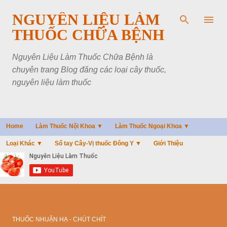
Chuyển đến nội dung chính
NGUYÊN LIỆU LÀM
THUỐC CHỮA BỆNH
Nguyên Liệu Làm Thuốc Chữa Bệnh là
chuyên trang Blog đăng các loại cây thuốc,
nguyên liệu làm thuốc
Home
Làm Thuốc Nội Khoa ▼
Làm Thuốc Ngoại Khoa ▼
Loại Khác ▼
Sổ tay Cây-Vị thuốc Đông Y ▼
Giới Thiệu
THUỐC NHUẬN HẠ - CHÚT CHÍT