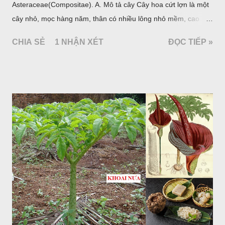
Asteraceae(Compositae). A. Mô tả cây Cây hoa cứt lợn là một
cây nhỏ, mọc hàng năm, thân có nhiều lông nhỏ mềm, cao
chừng 25-50cm, mọc hoang ở khắp nơi trong nước ta. Lá mọc
CHIA SẺ
1 NHẬN XÉT
ĐỌC TIẾP »
đối hình trứng hay 3 cạnh, dài 2-6cm, rộng 1-3cm, mép có
răng cưa tròn, hai mặt đều có lông, mật dưới của lá nhạt hơn.
Hoa nhỏ, màu tím, xanh. Quả bế màu đen, có 5 sống dọc
(Hình dưới).