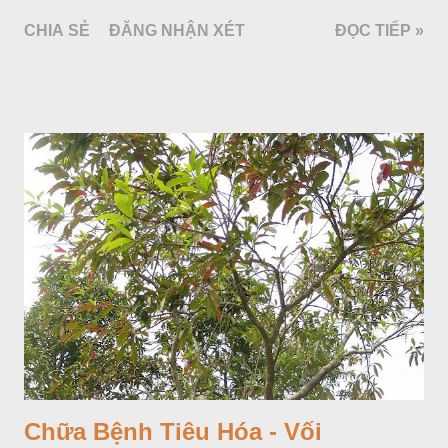
bố ở vùng núi Ânpơ và Ban Căng (châu Âu); được nhiều nước
CHIA SẺ
ĐĂNG NHẬN XÉT
ĐỌC TIẾP »
trồng để khai thác: Pháp, Nga, Đức, Nam Tư (cũ), sau lan
sang và được trồng nhiều ở Nhật Bản (châu á), Kenia (châu
Phi) và Hoa Kỳ (châu Mỹ, Tân thế giới). Ở Việt Nam, Viện
Dược liệu đã trồng thử ở các trại cây thuốc Sa Pa (Lào Cai),
Tam Đảo (Vĩnh Phúc), đã thu được kết quả ban đầu (những
năm 1560- 70); thường trồng đến năm thứ hai, thứ ba mới hái
hoa; trồng một lần thu hoạch 10 - 20 năm.
Chữa Bệnh Tiêu Hóa - Vối