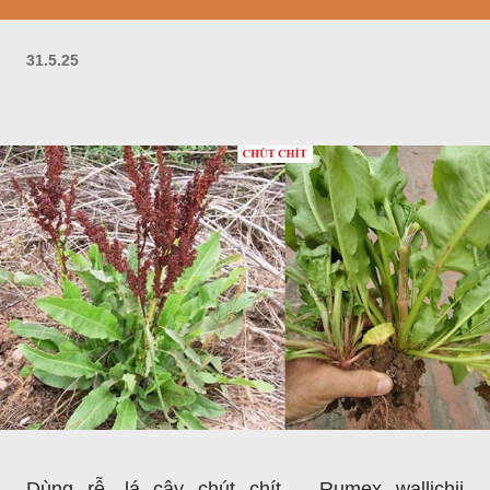
31.5.25
Dùng rễ, lá cây chút chít – Rumex wallichii