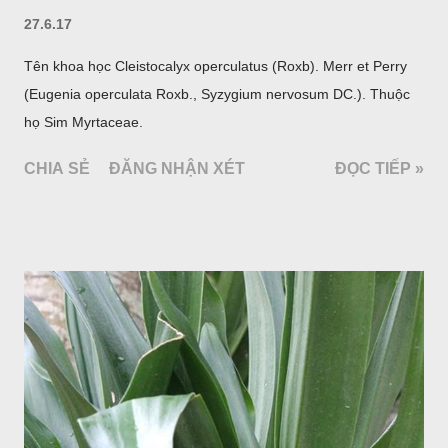
27.6.17
Tên khoa học Cleistocalyx operculatus (Roxb). Merr et Perry
(Eugenia operculata Roxb., Syzygium nervosum DC.). Thuộc
họ Sim Myrtaceae.
CHIA SẺ
ĐĂNG NHẬN XÉT
ĐỌC TIẾP »