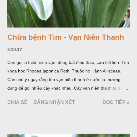
Chữa bệnh Tim - Vạn Niên Thanh
8.10.17
Còn gọi là thiên niên vận, đông bất điêu thảo, cửu tiết liên. Tên
khoa học Rhodea japonica Roth. Thuộc họ Hành Alliaceae.
Cần chú ý ngay rằng tên vạn niên thanh ở nước ta thường
dùng để gọi nhiều cây khác nhau. Cây vạn niên thanh ta trồng
làm cảnh là cây Aglaonema siamense Engl, thuộc họ Ráy
CHIA SẺ
ĐĂNG NHẬN XÉT
ĐỌC TIẾP »
Araceae. Còn cây vạn niên thanh giới thiệu ở đây thuộc họ
Hành tỏi, hiện chúng tôi chưa thấy trồng ở nước ta, nhưng giới
thiệu ở đây để tránh nhầm lẫn.