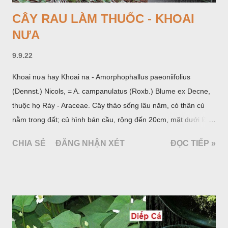
CÂY RAU LÀM THUỐC - KHOAI
NƯA
9.9.22
Khoai nưa hay Khoai na - Amorphophallus paeoniifolius
(Dennst.) Nicols, = A. campanulatus (Roxb.) Blume ex Decne,
thuộc họ Ráy - Araceae. Cây thảo sống lâu năm, có thân củ
nằm trong đất; củ hình bán cầu, rộng đến 20cm, mặt dưới lồi
mang một số rễ phụ và có những nốt như củ khoai tây chung
CHIA SẺ
ĐĂNG NHẬN XÉT
ĐỌC TIẾP »
quanh có 3-5 mấu lồi; vỏ củ màu nâu, thịt trắng vàng và cứng.
Lá mọc sau khi đã có hoa, thường chỉ có một lá có cuống cao
tới 1,5m được gọi là dọc (cọng) dọc màu xanh sẫm có đốm
bột; phiến chia làm 3 nom tựa như lá Ðu đủ. Cụm hoa gồm
một mo to màu đỏ xanh có đốm trắng, mặt trong màu đỏ thẫm,
bao lấy một bong mo là một trục mang phần hoa cái ở dưới,