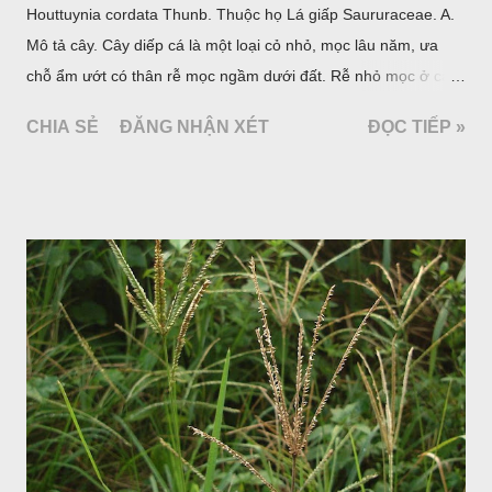
Houttuynia cordata Thunb. Thuộc họ Lá giấp Saururaceae. A.
Mô tả cây. Cây diếp cá là một loại cỏ nhỏ, mọc lâu năm, ưa
chỗ ẩm ướt có thân rễ mọc ngầm dưới đất. Rễ nhỏ mọc ở các
đốt, thân mọc đứng cao 40cm, có lông hoặc ít lông. Lá mọc
CHIA SẺ
ĐĂNG NHẬN XÉT
ĐỌC TIẾP »
cách, hình tim, đầu lá, hơi nhọn hay nhọn hẳn. Hoa nhỏ màu
vàng nhạt, không có bao hoa, mọc thành bông, có 4 lá bắc
màu trắng; trông toàn bộ bề ngoài của cụm hoa và lá bắc
giống như một cây hoa đơn độc, toàn cây vò có mùi tanh như
cá. Hoa nở về mùa hạ vào các tháng 5-8. (Hình dưới).