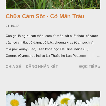
Chữa Cảm Sốt - Cỏ Mần Trầu
21.10.17
Còn gọi là ngưu cân thảo, sam tử thảo, tất suất thảo, cỏ vườn
trầu, cỏ chỉ tía, cỏ dáng, cỏ bắc, cheung kras (Campuchia),
mia pak kouay (Lào). Tên khoa học Eleusine indica (L.)
Gaertn. (Cynosurus indica L.) Thuộc họ Lúa Poaceae
(Gramineae).
CHIA SẺ
ĐĂNG NHẬN XÉT
ĐỌC TIẾP »