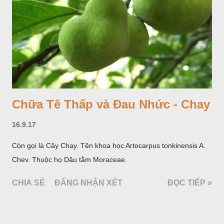
Chữa Tê Thấp và Đau Nhức - Chay
16.9.17
Còn gọi là Cây Chay. Tên khoa học Artocarpus tonkinensis A.
Chev. Thuộc họ Dâu tằm Moraceae.
CHIA SẺ
ĐĂNG NHẬN XÉT
ĐỌC TIẾP »