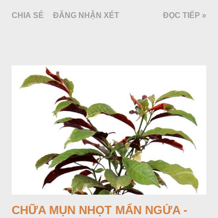
bao bởi 4 lá bắc màu trắng, gồm nhiều hoa nhỏ màu vàng
CHIA SẺ
ĐĂNG NHẬN XÉT
ĐỌC TIẾP »
nhạt. Hạt hình trái xoan nhẵn. Mùa hoa quả: tháng 5 – 7.
CHỮA MỤN NHỌT MẨN NGỨA -