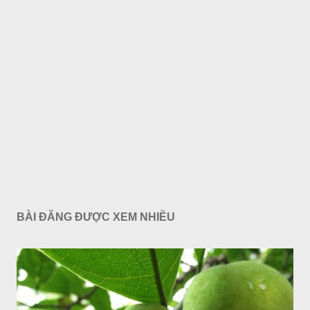
BÀI ĐĂNG ĐƯỢC XEM NHIỀU