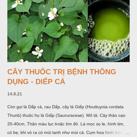
phần hoa đực ở trên. Khoai nưa phân bố ở Ấn độ, Myanma,
Trung quốc, Việt nam, Campuchia, Malaixia, Inđônêxia,
Philippin. Ở nước ta, khoai nưa mọc hoang rải rác ở khắp các
vùng rừng núi, được bà con nhiều địa phương đem về trồng từ
lâu đời ở trong vườn, quanh bờ ao, dọc hàng rào và trên các
đồi để làm thức ăn cho người và gia súc, gặp nhiều ở các tỉnh
Lạng s...
CÂY THUỐC TRỊ BỆNH THÔNG
DỤNG - DIẾP CÁ
14.8.21
Còn gọi là Dấp cá, rau Dấp, cây lá Giếp (Houttuynia cordata
Thunb) thuộc họ lá Giấp (Saururaceae). Mô tả: Cây thảo cạo
20-40cm, Thân màu lục troặc tím đỏ. Lá mọc sọ le, hình tim,
có bẹ, khi vò ra có mùi tanh như mùi cá. Cụm hoa hình bông