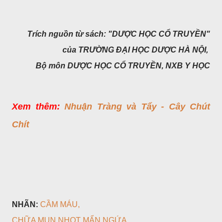
Trích nguồn từ sách: "DƯỢC HỌC CỔ TRUYỀN"
của TRƯỜNG ĐẠI HỌC DƯỢC HÀ NỘI,
Bộ môn DƯỢC HỌC CỔ TRUYỀN, NXB Y HỌC
Xem thêm:
Nhuận Tràng và Tẩy - Cây Chút
Chít
NHÃN:
CẦM MÁU
CHỮA MỤN NHỌT MẨN NGỨA