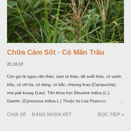
Chữa Cảm Sốt - Cỏ Mần Trầu
21.10.17
Còn gọi là ngưu cân thảo, sam tử thảo, tất suất thảo, cỏ vườn
trầu, cỏ chỉ tía, cỏ dáng, cỏ bắc, cheung kras (Campuchia),
mia pak kouay (Lào). Tên khoa học Eleusine indica (L.)
Gaertn. (Cynosurus indica L.) Thuộc họ Lúa Poaceae
(Gramineae).
CHIA SẺ
ĐĂNG NHẬN XÉT
ĐỌC TIẾP »