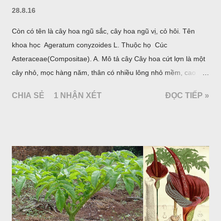
28.8.16
Còn có tên là cây hoa ngũ sắc, cây hoa ngũ vị, cỏ hôi. Tên
khoa học Ageratum conyzoides L. Thuộc họ Cúc
Asteraceae(Compositae). A. Mô tả cây Cây hoa cứt lợn là một
cây nhỏ, mọc hàng năm, thân có nhiều lông nhỏ mềm, cao
chừng 25-50cm, mọc hoang ở khắp nơi trong nước ta. Lá mọc
CHIA SẺ
1 NHẬN XÉT
ĐỌC TIẾP »
đối hình trứng hay 3 cạnh, dài 2-6cm, rộng 1-3cm, mép có
răng cưa tròn, hai mặt đều có lông, mật dưới của lá nhạt hơn.
Hoa nhỏ, màu tím, xanh. Quả bế màu đen, có 5 sống dọc
(Hình dưới).