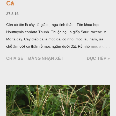
Cá
27.8.16
Còn có tên là cây lá giấp , ngư tinh thảo . Tên khoa học
Houttuynia cordata Thunb. Thuộc họ Lá giấp Saururaceae. A.
Mô tả cây. Cây diếp cá là một loại cỏ nhỏ, mọc lâu năm, ưa
chỗ ẩm ướt có thân rễ mọc ngầm dưới đất. Rễ nhỏ mọc ở các
đốt, thân mọc đứng cao 40cm, có lông hoặc ít lông. Lá mọc
CHIA SẺ
ĐĂNG NHẬN XÉT
ĐỌC TIẾP »
cách, hình tim, đầu lá, hơi nhọn hay nhọn hẳn. Hoa nhỏ màu
vàng nhạt, không có bao hoa, mọc thành bông, có 4 lá bắc
màu trắng; trông toàn bộ bề ngoài của cụm hoa và lá bắc
giống như một cây hoa đơn độc, toàn cây vò có mùi tanh như
cá. Hoa nở về mùa hạ vào các tháng 5-8. (Hình dưới).