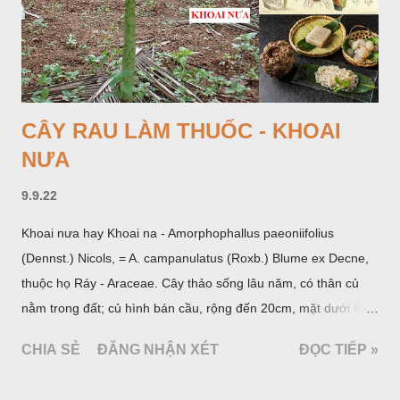
CÂY RAU LÀM THUỐC - KHOAI
NƯA
9.9.22
Khoai nưa hay Khoai na - Amorphophallus paeoniifolius
(Dennst.) Nicols, = A. campanulatus (Roxb.) Blume ex Decne,
thuộc họ Ráy - Araceae. Cây thảo sống lâu năm, có thân củ
nằm trong đất; củ hình bán cầu, rộng đến 20cm, mặt dưới lồi
mang một số rễ phụ và có những nốt như củ khoai tây chung
CHIA SẺ
ĐĂNG NHẬN XÉT
ĐỌC TIẾP »
quanh có 3-5 mấu lồi; vỏ củ màu nâu, thịt trắng vàng và cứng.
Lá mọc sau khi đã có hoa, thường chỉ có một lá có cuống cao