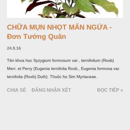
CHỮA MỤN NHỌT MẨN NGỨA -
Đơn Tướng Quân
24.9.16
Tên khoa học Syzygium formosum var , ternifolium (Roxb)
Merr. et Perry (Eugenia ternifolia Roxb., Eugenia formosa var.
ternifolia (Roxb) Duth). Thuộc họ Sim Myrtaceae.
CHIA SẺ
ĐĂNG NHẬN XÉT
ĐỌC TIẾP »