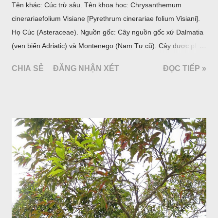
Tên khác: Cúc trừ sâu. Tên khoa học: Chrysanthemum
cinerariaefolium Visiane [Pyrethrum cinerariae folium Visiani].
Họ Cúc (Asteraceae). Nguồn gốc: Cây nguồn gốc xứ Dalmatia
(ven biển Adriatic) và Montenego (Nam Tư cũ). Cây được phân
bố ở vùng núi Ânpơ và Ban Căng (châu Âu); được nhiều nước
CHIA SẺ
ĐĂNG NHẬN XÉT
ĐỌC TIẾP »
trồng để khai thác: Pháp, Nga, Đức, Nam Tư (cũ), sau lan
sang và được trồng nhiều ở Nhật Bản (châu á), Kenia (châu
Phi) và Hoa Kỳ (châu Mỹ, Tân thế giới). Ở Việt Nam, Viện
Dược liệu đã trồng thử ở các trại cây thuốc Sa Pa (Lào Cai),
Tam Đảo (Vĩnh Phúc), đã thu được kết quả ban đầu (những
năm 1560- 70); thường trồng đến năm thứ hai, thứ ba mới hái
hoa; trồng một lần thu hoạch 10 - 20 năm.