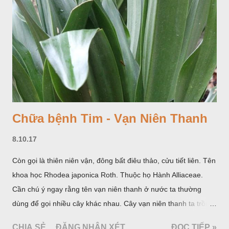
Chữa bệnh Tim - Vạn Niên Thanh
8.10.17
Còn gọi là thiên niên vận, đông bất điêu thảo, cửu tiết liên. Tên
khoa học Rhodea japonica Roth. Thuộc họ Hành Alliaceae.
Cần chú ý ngay rằng tên vạn niên thanh ở nước ta thường
dùng để gọi nhiều cây khác nhau. Cây vạn niên thanh ta trồng
làm cảnh là cây Aglaonema siamense Engl, thuộc họ Ráy
CHIA SẺ
ĐĂNG NHẬN XÉT
ĐỌC TIẾP »