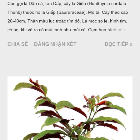
Còn gọi là Dấp cá, rau Dấp, cây lá Giếp (Houttuynia cordata
Thunb) thuộc họ lá Giấp (Saururaceae). Mô tả: Cây thảo cạo
20-40cm, Thân màu lục troặc tím đỏ. Lá mọc sọ le, hình tim,
có bẹ, khi vò ra có mùi tanh như mùi cá. Cụm hoa hình bông
bao bởi 4 lá bắc màu trắng, gồm nhiều hoa nhỏ màu vàng
CHIA SẺ
ĐĂNG NHẬN XÉT
ĐỌC TIẾP »
nhạt. Hạt hình trái xoan nhẵn. Mùa hoa quả: tháng 5 – 7.