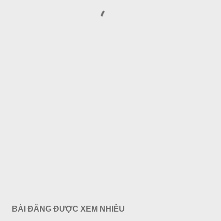
BÀI ĐĂNG ĐƯỢC XEM NHIỀU