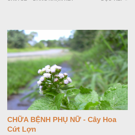
Araceae. Còn cây vạn niên thanh giới thiệu ở đây thuộc họ
Hành tỏi, hiện chúng tôi chưa thấy trồng ở nước ta, nhưng giới
thiệu ở đây để tránh nhầm lẫn.
CHỮA BỆNH PHỤ NỮ - Cây Hoa
Cứt Lợn