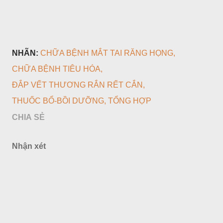
NHÃN:
CHỮA BỆNH MẮT TAI RĂNG HỌNG
CHỮA BỆNH TIÊU HÓA
ĐẮP VẾT THƯƠNG RẮN RẾT CẮN
THUỐC BỔ-BỒI DƯỠNG
TỔNG HỢP
CHIA SẺ
Nhận xét