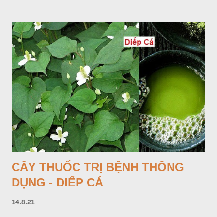
tới 1,5m được gọi là dọc (cọng) dọc màu xanh sẫm có đốm
bột; phiến chia làm 3 nom tựa như lá Ðu đủ. Cụm hoa gồm
một mo to màu đỏ xanh có đốm trắng, mặt trong màu đỏ thẫm,
bao lấy một bong mo là một trục mang phần hoa cái ở dưới,
phần hoa đực ở trên. Khoai nưa phân bố ở Ấn độ, Myanma,
Trung quốc, Việt nam, Campuchia, Malaixia, Inđônêxia,
Philippin. Ở nước ta, khoai nưa mọc hoang rải rác ở khắp các
vùng rừng núi, được bà con nhiều địa phương đem về trồng từ
lâu đời ở trong vườn, quanh bờ ao, dọc hàng rào và trên các
đồi để làm thức ăn cho người và gia súc, gặp nhiều ở các tỉnh
Lạng s...
CÂY THUỐC TRỊ BỆNH THÔNG
DỤNG - DIẾP CÁ
14.8.21