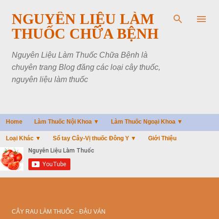
Chuyển đến nội dung chính
NGUYÊN LIỆU LÀM
THUỐC CHỮA BỆNH
Nguyên Liệu Làm Thuốc Chữa Bệnh là
chuyên trang Blog đăng các loại cây thuốc,
nguyên liệu làm thuốc
Home
Làm Thuốc Nội Khoa ▼
Làm Thuốc Ngoại Khoa ▼
Loại Khác ▼
Sổ tay Cây-Vị thuốc Đông Y ▼
Giới Thiệu
CÂY RAU LÀM THUỐC - ĐẬU VÁN