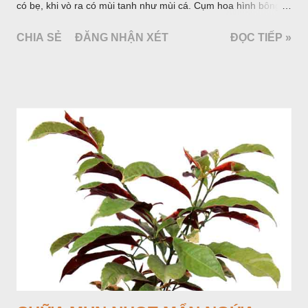
có bẹ, khi vò ra có mùi tanh như mùi cá. Cụm hoa hình bông
bao bởi 4 lá bắc màu trắng, gồm nhiều hoa nhỏ màu vàng
CHIA SẺ
ĐĂNG NHẬN XÉT
ĐỌC TIẾP »
nhạt. Hạt hình trái xoan nhẵn. Mùa hoa quả: tháng 5 – 7.