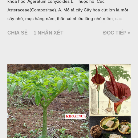
khoa học Ageratum conyzoides L. Thuộc họ Cúc
Asteraceae(Compositae). A. Mô tả cây Cây hoa cứt lợn là một
cây nhỏ, mọc hàng năm, thân có nhiều lông nhỏ mềm, cao
chừng 25-50cm, mọc hoang ở khắp nơi trong nước ta. Lá mọc
CHIA SẺ
1 NHẬN XÉT
ĐỌC TIẾP »
đối hình trứng hay 3 cạnh, dài 2-6cm, rộng 1-3cm, mép có
răng cưa tròn, hai mặt đều có lông, mật dưới của lá nhạt hơn.
Hoa nhỏ, màu tím, xanh. Quả bế màu đen, có 5 sống dọc
(Hình dưới).