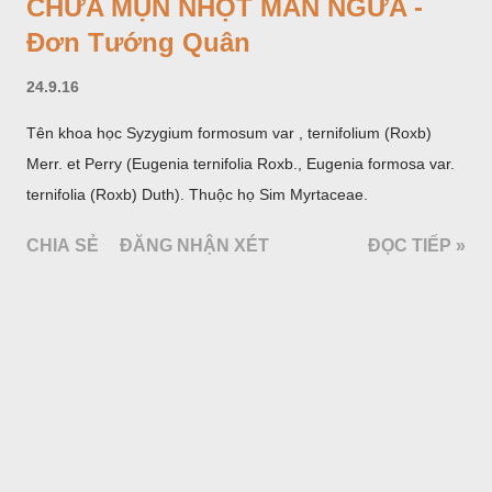
CHỮA MỤN NHỌT MẨN NGỨA -
Đơn Tướng Quân
24.9.16
Tên khoa học Syzygium formosum var , ternifolium (Roxb)
Merr. et Perry (Eugenia ternifolia Roxb., Eugenia formosa var.
ternifolia (Roxb) Duth). Thuộc họ Sim Myrtaceae.
CHIA SẺ
ĐĂNG NHẬN XÉT
ĐỌC TIẾP »