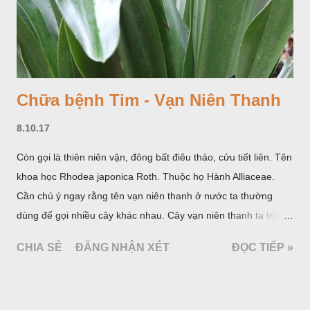
Chữa bệnh Tim - Vạn Niên Thanh
8.10.17
Còn gọi là thiên niên vận, đông bất điêu thảo, cửu tiết liên. Tên
khoa học Rhodea japonica Roth. Thuộc họ Hành Alliaceae.
Cần chú ý ngay rằng tên vạn niên thanh ở nước ta thường
dùng để gọi nhiều cây khác nhau. Cây vạn niên thanh ta trồng
làm cảnh là cây Aglaonema siamense Engl, thuộc họ Ráy
CHIA SẺ
ĐĂNG NHẬN XÉT
ĐỌC TIẾP »
Araceae. Còn cây vạn niên thanh giới thiệu ở đây thuộc họ
Hành tỏi, hiện chúng tôi chưa thấy trồng ở nước ta, nhưng giới
thiệu ở đây để tránh nhầm lẫn.