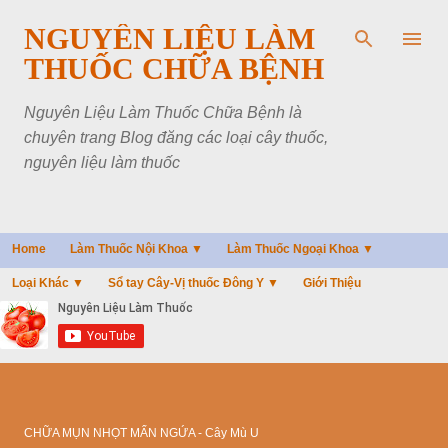
Chuyển đến nội dung chính
NGUYÊN LIỆU LÀM
THUỐC CHỮA BỆNH
Nguyên Liệu Làm Thuốc Chữa Bệnh là
chuyên trang Blog đăng các loại cây thuốc,
nguyên liệu làm thuốc
Home
Làm Thuốc Nội Khoa ▼
Làm Thuốc Ngoại Khoa ▼
Loại Khác ▼
Sổ tay Cây-Vị thuốc Đông Y ▼
Giới Thiệu
CHỮA MỤN NHỌT MẨN NGỨA - Cây Mù U