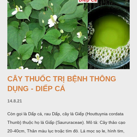
bao lấy một bong mo là một trục mang phần hoa cái ở dưới,
phần hoa đực ở trên. Khoai nưa phân bố ở Ấn độ, Myanma,
Trung quốc, Việt nam, Campuchia, Malaixia, Inđônêxia,
Philippin. Ở nước ta, khoai nưa mọc hoang rải rác ở khắp các
vùng rừng núi, được bà con nhiều địa phương đem về trồng từ
lâu đời ở trong vườn, quanh bờ ao, dọc hàng rào và trên các
đồi để làm thức ăn cho người và gia súc, gặp nhiều ở các tỉnh
Lạng s...
CÂY THUỐC TRỊ BỆNH THÔNG
DỤNG - DIẾP CÁ
14.8.21
Còn gọi là Dấp cá, rau Dấp, cây lá Giếp (Houttuynia cordata
Thunb) thuộc họ lá Giấp (Saururaceae). Mô tả: Cây thảo cạo
20-40cm, Thân màu lục troặc tím đỏ. Lá mọc sọ le, hình tim,