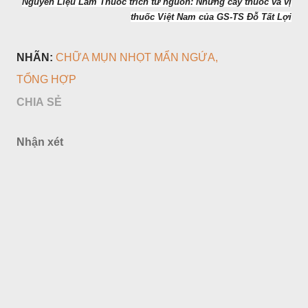
Nguyên Liệu Làm Thuốc trích từ nguồn: Những cây thuốc và vị
thuốc Việt Nam của GS-TS Đỗ Tất Lợi
NHÃN:
CHỮA MỤN NHỌT MẨN NGỨA
TỔNG HỢP
CHIA SẺ
Nhận xét