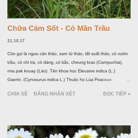
Chữa Cảm Sốt - Cỏ Mần Trầu
21.10.17
Còn gọi là ngưu cân thảo, sam tử thảo, tất suất thảo, cỏ vườn
trầu, cỏ chỉ tía, cỏ dáng, cỏ bắc, cheung kras (Campuchia),
mia pak kouay (Lào). Tên khoa học Eleusine indica (L.)
Gaertn. (Cynosurus indica L.) Thuộc họ Lúa Poaceae
(Gramineae).
CHIA SẺ
ĐĂNG NHẬN XÉT
ĐỌC TIẾP »