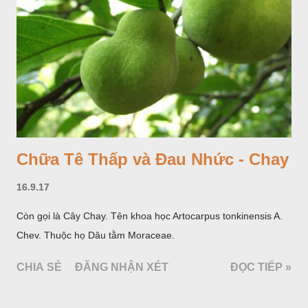
Chữa Tê Thấp và Đau Nhức - Chay
16.9.17
Còn gọi là Cây Chay. Tên khoa học Artocarpus tonkinensis A.
Chev. Thuộc họ Dâu tằm Moraceae.
CHIA SẺ
ĐĂNG NHẬN XÉT
ĐỌC TIẾP »