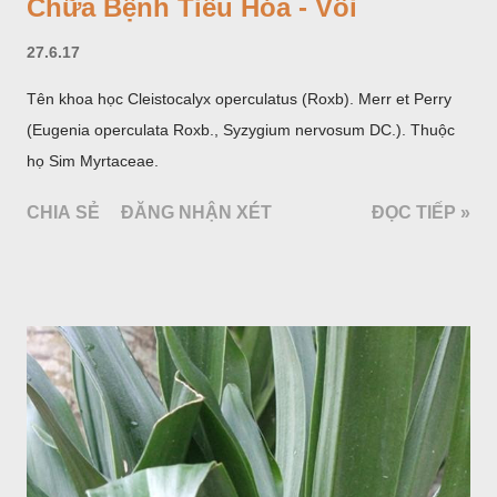
Chữa Bệnh Tiêu Hóa - Vối
27.6.17
Tên khoa học Cleistocalyx operculatus (Roxb). Merr et Perry
(Eugenia operculata Roxb., Syzygium nervosum DC.). Thuộc
họ Sim Myrtaceae.
CHIA SẺ
ĐĂNG NHẬN XÉT
ĐỌC TIẾP »