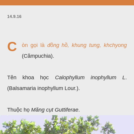
14.9.16
C
òn gọi là
đồng hồ, khung tung, khchyong
(Cămpuchia).
Tên khoa học
Calophyllum inophyllum L
.
(Balsamaria inophyllum Lour.).
Thuộc họ
Măng cụt Guttiferae
.