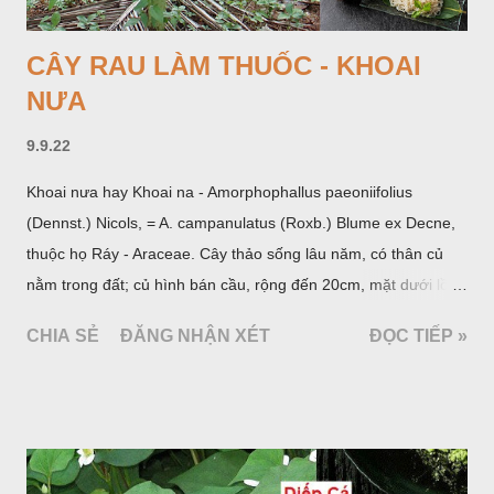
CÂY RAU LÀM THUỐC - KHOAI
NƯA
9.9.22
Khoai nưa hay Khoai na - Amorphophallus paeoniifolius
(Dennst.) Nicols, = A. campanulatus (Roxb.) Blume ex Decne,
thuộc họ Ráy - Araceae. Cây thảo sống lâu năm, có thân củ
nằm trong đất; củ hình bán cầu, rộng đến 20cm, mặt dưới lồi
mang một số rễ phụ và có những nốt như củ khoai tây chung
CHIA SẺ
ĐĂNG NHẬN XÉT
ĐỌC TIẾP »
quanh có 3-5 mấu lồi; vỏ củ màu nâu, thịt trắng vàng và cứng.
Lá mọc sau khi đã có hoa, thường chỉ có một lá có cuống cao
tới 1,5m được gọi là dọc (cọng) dọc màu xanh sẫm có đốm
bột; phiến chia làm 3 nom tựa như lá Ðu đủ. Cụm hoa gồm
một mo to màu đỏ xanh có đốm trắng, mặt trong màu đỏ thẫm,