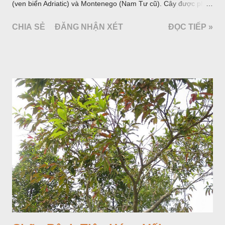
(ven biển Adriatic) và Montenego (Nam Tư cũ). Cây được phân
bố ở vùng núi Ânpơ và Ban Căng (châu Âu); được nhiều nước
CHIA SẺ
ĐĂNG NHẬN XÉT
ĐỌC TIẾP »
trồng để khai thác: Pháp, Nga, Đức, Nam Tư (cũ), sau lan
sang và được trồng nhiều ở Nhật Bản (châu á), Kenia (châu
Phi) và Hoa Kỳ (châu Mỹ, Tân thế giới). Ở Việt Nam, Viện
Dược liệu đã trồng thử ở các trại cây thuốc Sa Pa (Lào Cai),
Tam Đảo (Vĩnh Phúc), đã thu được kết quả ban đầu (những
năm 1560- 70); thường trồng đến năm thứ hai, thứ ba mới hái
hoa; trồng một lần thu hoạch 10 - 20 năm.