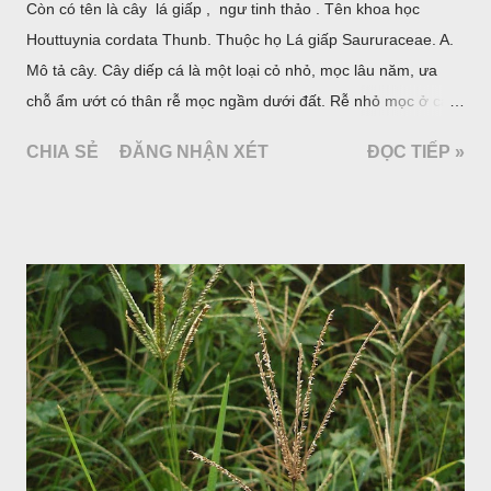
Còn có tên là cây lá giấp , ngư tinh thảo . Tên khoa học
Houttuynia cordata Thunb. Thuộc họ Lá giấp Saururaceae. A.
Mô tả cây. Cây diếp cá là một loại cỏ nhỏ, mọc lâu năm, ưa
chỗ ẩm ướt có thân rễ mọc ngầm dưới đất. Rễ nhỏ mọc ở các
đốt, thân mọc đứng cao 40cm, có lông hoặc ít lông. Lá mọc
CHIA SẺ
ĐĂNG NHẬN XÉT
ĐỌC TIẾP »
cách, hình tim, đầu lá, hơi nhọn hay nhọn hẳn. Hoa nhỏ màu
vàng nhạt, không có bao hoa, mọc thành bông, có 4 lá bắc
màu trắng; trông toàn bộ bề ngoài của cụm hoa và lá bắc
giống như một cây hoa đơn độc, toàn cây vò có mùi tanh như
cá. Hoa nở về mùa hạ vào các tháng 5-8. (Hình dưới).