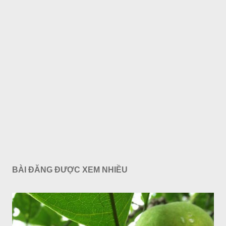
BÀI ĐĂNG ĐƯỢC XEM NHIỀU