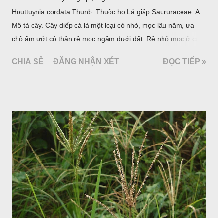
Houttuynia cordata Thunb. Thuộc họ Lá giấp Saururaceae. A.
Mô tả cây. Cây diếp cá là một loại cỏ nhỏ, mọc lâu năm, ưa
chỗ ẩm ướt có thân rễ mọc ngầm dưới đất. Rễ nhỏ mọc ở các
đốt, thân mọc đứng cao 40cm, có lông hoặc ít lông. Lá mọc
CHIA SẺ
ĐĂNG NHẬN XÉT
ĐỌC TIẾP »
cách, hình tim, đầu lá, hơi nhọn hay nhọn hẳn. Hoa nhỏ màu
vàng nhạt, không có bao hoa, mọc thành bông, có 4 lá bắc
màu trắng; trông toàn bộ bề ngoài của cụm hoa và lá bắc
giống như một cây hoa đơn độc, toàn cây vò có mùi tanh như
cá. Hoa nở về mùa hạ vào các tháng 5-8. (Hình dưới).