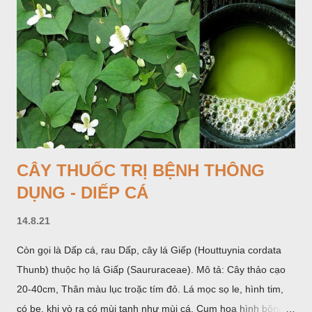
phần hoa đực ở trên. Khoai nưa phân bố ở Ấn độ, Myanma,
Trung quốc, Việt nam, Campuchia, Malaixia, Inđônêxia,
Philippin. Ở nước ta, khoai nưa mọc hoang rải rác ở khắp các
vùng rừng núi, được bà con nhiều địa phương đem về trồng từ
lâu đời ở trong vườn, quanh bờ ao, dọc hàng rào và trên các
đồi để làm thức ăn cho người và gia súc, gặp nhiều ở các tỉnh
Lạng s...
CÂY THUỐC TRỊ BỆNH THÔNG
DỤNG - DIẾP CÁ
14.8.21
Còn gọi là Dấp cá, rau Dấp, cây lá Giếp (Houttuynia cordata
Thunb) thuộc họ lá Giấp (Saururaceae). Mô tả: Cây thảo cạo
20-40cm, Thân màu lục troặc tím đỏ. Lá mọc sọ le, hình tim,
có bẹ, khi vò ra có mùi tanh như mùi cá. Cụm hoa hình bông