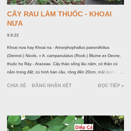
CÂY RAU LÀM THUỐC - KHOAI
NƯA
9.9.22
Khoai nưa hay Khoai na - Amorphophallus paeoniifolius
(Dennst.) Nicols, = A. campanulatus (Roxb.) Blume ex Decne,
thuộc họ Ráy - Araceae. Cây thảo sống lâu năm, có thân củ
nằm trong đất; củ hình bán cầu, rộng đến 20cm, mặt dưới lồi
mang một số rễ phụ và có những nốt như củ khoai tây chung
CHIA SẺ
ĐĂNG NHẬN XÉT
ĐỌC TIẾP »
quanh có 3-5 mấu lồi; vỏ củ màu nâu, thịt trắng vàng và cứng.
Lá mọc sau khi đã có hoa, thường chỉ có một lá có cuống cao
tới 1,5m được gọi là dọc (cọng) dọc màu xanh sẫm có đốm
bột; phiến chia làm 3 nom tựa như lá Ðu đủ. Cụm hoa gồm
một mo to màu đỏ xanh có đốm trắng, mặt trong màu đỏ thẫm,
bao lấy một bong mo là một trục mang phần hoa cái ở dưới,