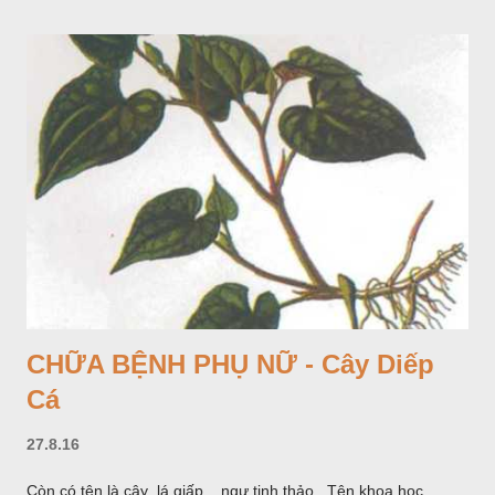
CHỮA BỆNH PHỤ NỮ - Cây Diếp
Cá
27.8.16
Còn có tên là cây lá giấp , ngư tinh thảo . Tên khoa học