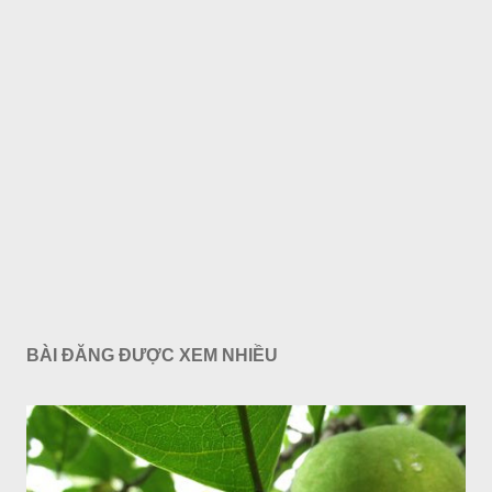
BÀI ĐĂNG ĐƯỢC XEM NHIỀU