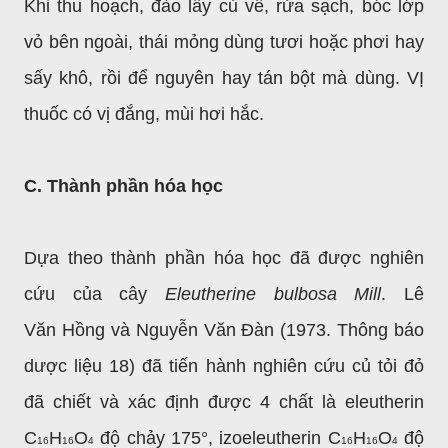
Khi thu hoạch, đào lấy củ về, rửa sạch, bóc lớp
vỏ bên ngoài, thái mỏng dùng tươi hoặc phơi hay
sấy khô, rồi để nguyên hay tán bột mà dùng. VỊ
thuốc có vị đắng, mùi hơi hắc.
C. Thành phần hóa học
Dựa theo thành phần hóa học đã được nghiên
cứu của cây
Eleutherine bulbosa Mill
. Lê
Văn
Hồng và Nguyễn Văn Đàn (1973. Thông báo
dược liệu 18) đã tiến hành nghiên cứu củ tỏi đỏ
đã chiết và xác định được 4 chất là eleutherin
C
H
O
độ chảy 175°, izoeleutherin
C
H
O
độ
16
16
4
16
16
4