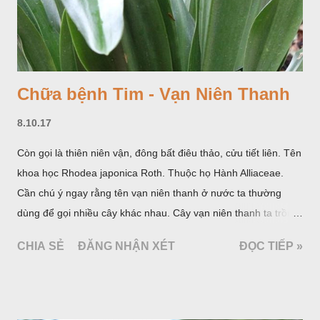
Chữa bệnh Tim - Vạn Niên Thanh
8.10.17
Còn gọi là thiên niên vận, đông bất điêu thảo, cửu tiết liên. Tên
khoa học Rhodea japonica Roth. Thuộc họ Hành Alliaceae.
Cần chú ý ngay rằng tên vạn niên thanh ở nước ta thường
dùng để gọi nhiều cây khác nhau. Cây vạn niên thanh ta trồng
làm cảnh là cây Aglaonema siamense Engl, thuộc họ Ráy
CHIA SẺ
ĐĂNG NHẬN XÉT
ĐỌC TIẾP »
Araceae. Còn cây vạn niên thanh giới thiệu ở đây thuộc họ
Hành tỏi, hiện chúng tôi chưa thấy trồng ở nước ta, nhưng giới
thiệu ở đây để tránh nhầm lẫn.