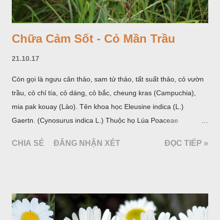
Chữa Cảm Sốt - Cỏ Mần Trầu
21.10.17
Còn gọi là ngưu cân thảo, sam tử thảo, tất suất thảo, cỏ vườn
trầu, cỏ chỉ tía, cỏ dáng, cỏ bắc, cheung kras (Campuchia),
mia pak kouay (Lào). Tên khoa học Eleusine indica (L.)
Gaertn. (Cynosurus indica L.) Thuộc họ Lúa Poaceae
(Gramineae).
CHIA SẺ
ĐĂNG NHẬN XÉT
ĐỌC TIẾP »