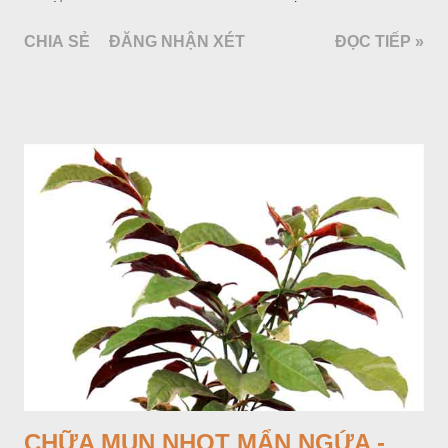
bao bởi 4 lá bắc màu trắng, gồm nhiều hoa nhỏ màu vàng
CHIA SẺ
ĐĂNG NHẬN XÉT
ĐỌC TIẾP »
nhạt. Hạt hình trái xoan nhẵn. Mùa hoa quả: tháng 5 – 7.
CHỮA MỤN NHỌT MẨN NGỨA -