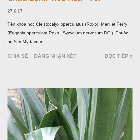
27.6.17
Tên khoa học Cleistocalyx operculatus (Roxb). Merr et Perry
(Eugenia operculata Roxb., Syzygium nervosum DC.). Thuộc
họ Sim Myrtaceae.
CHIA SẺ
ĐĂNG NHẬN XÉT
ĐỌC TIẾP »