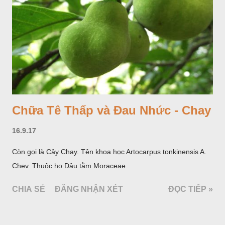
Chữa Tê Thấp và Đau Nhức - Chay
16.9.17
Còn gọi là Cây Chay. Tên khoa học Artocarpus tonkinensis A.
Chev. Thuộc họ Dâu tằm Moraceae.
CHIA SẺ
ĐĂNG NHẬN XÉT
ĐỌC TIẾP »