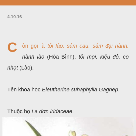
4.10.16
C
òn gọi là
tỏi lào, sâm cau, sâm đại hành,
hành lào
(Hòa Bình),
tỏi mọi, kiệu đỏ, co
nhọt
(Lào).
Tên khoa học
Eleutherine suhaphylla Gagnep
.
Thuộc họ
La dơn lridaceae
.