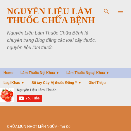
Chuyển đến nội dung chính
NGUYÊN LIỆU LÀM
THUỐC CHỮA BỆNH
Nguyên Liệu Làm Thuốc Chữa Bệnh là
chuyên trang Blog đăng các loại cây thuốc,
nguyên liệu làm thuốc
Home
Làm Thuốc Nội Khoa ▼
Làm Thuốc Ngoại Khoa ▼
Loại Khác ▼
Sổ tay Cây-Vị thuốc Đông Y ▼
Giới Thiệu
CHỮA MỤN NHỌT MẨN NGỨA - Tỏi Đỏ