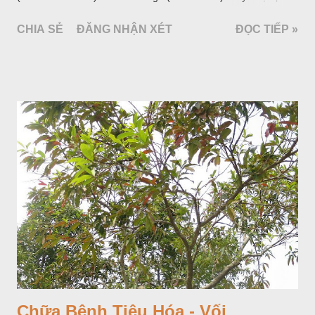
bố ở vùng núi Ânpơ và Ban Căng (châu Âu); được nhiều nước
CHIA SẺ
ĐĂNG NHẬN XÉT
ĐỌC TIẾP »
trồng để khai thác: Pháp, Nga, Đức, Nam Tư (cũ), sau lan
sang và được trồng nhiều ở Nhật Bản (châu á), Kenia (châu
Phi) và Hoa Kỳ (châu Mỹ, Tân thế giới). Ở Việt Nam, Viện
Dược liệu đã trồng thử ở các trại cây thuốc Sa Pa (Lào Cai),
Tam Đảo (Vĩnh Phúc), đã thu được kết quả ban đầu (những
năm 1560- 70); thường trồng đến năm thứ hai, thứ ba mới hái
hoa; trồng một lần thu hoạch 10 - 20 năm.
Chữa Bệnh Tiêu Hóa - Vối