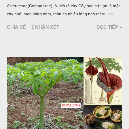
Asteraceae(Compositae). A. Mô tả cây Cây hoa cứt lợn là một
cây nhỏ, mọc hàng năm, thân có nhiều lông nhỏ mềm, cao
chừng 25-50cm, mọc hoang ở khắp nơi trong nước ta. Lá mọc
CHIA SẺ
1 NHẬN XÉT
ĐỌC TIẾP »
đối hình trứng hay 3 cạnh, dài 2-6cm, rộng 1-3cm, mép có
răng cưa tròn, hai mặt đều có lông, mật dưới của lá nhạt hơn.
Hoa nhỏ, màu tím, xanh. Quả bế màu đen, có 5 sống dọc
(Hình dưới).