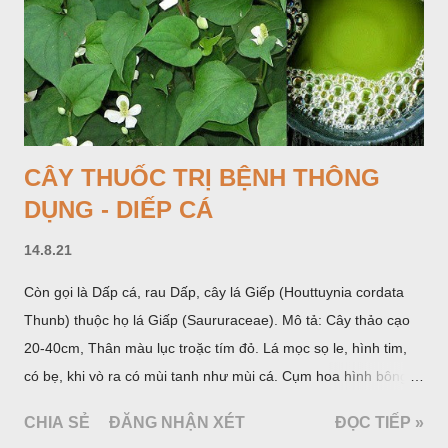
Philippin. Ở nước ta, khoai nưa mọc hoang rải rác ở khắp các
vùng rừng núi, được bà con nhiều địa phương đem về trồng từ
lâu đời ở trong vườn, quanh bờ ao, dọc hàng rào và trên các
đồi để làm thức ăn cho người và gia súc, gặp nhiều ở các tỉnh
Lạng s...
CÂY THUỐC TRỊ BỆNH THÔNG
DỤNG - DIẾP CÁ
14.8.21
Còn gọi là Dấp cá, rau Dấp, cây lá Giếp (Houttuynia cordata
Thunb) thuộc họ lá Giấp (Saururaceae). Mô tả: Cây thảo cạo
20-40cm, Thân màu lục troặc tím đỏ. Lá mọc sọ le, hình tim,
có bẹ, khi vò ra có mùi tanh như mùi cá. Cụm hoa hình bông
bao bởi 4 lá bắc màu trắng, gồm nhiều hoa nhỏ màu vàng
CHIA SẺ
ĐĂNG NHẬN XÉT
ĐỌC TIẾP »
nhạt. Hạt hình trái xoan nhẵn. Mùa hoa quả: tháng 5 – 7.