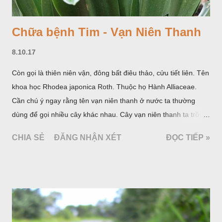
Chữa bệnh Tim - Vạn Niên Thanh
8.10.17
Còn gọi là thiên niên vận, đông bất điêu thảo, cửu tiết liên. Tên
khoa học Rhodea japonica Roth. Thuộc họ Hành Alliaceae.
Cần chú ý ngay rằng tên vạn niên thanh ở nước ta thường
dùng để gọi nhiều cây khác nhau. Cây vạn niên thanh ta trồng
làm cảnh là cây Aglaonema siamense Engl, thuộc họ Ráy
CHIA SẺ
ĐĂNG NHẬN XÉT
ĐỌC TIẾP »
Araceae. Còn cây vạn niên thanh giới thiệu ở đây thuộc họ
Hành tỏi, hiện chúng tôi chưa thấy trồng ở nước ta, nhưng giới
thiệu ở đây để tránh nhầm lẫn.