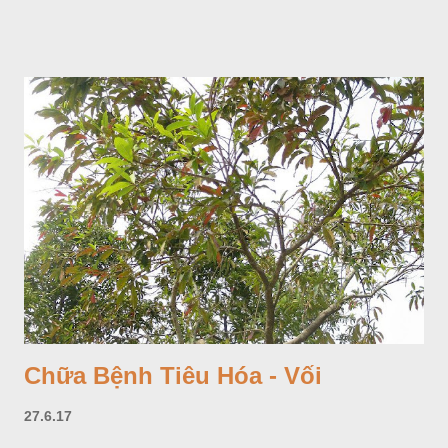
sang và được trồng nhiều ở Nhật Bản (châu á), Kenia (châu
Phi) và Hoa Kỳ (châu Mỹ, Tân thế giới). Ở Việt Nam, Viện
Dược liệu đã trồng thử ở các trại cây thuốc Sa Pa (Lào Cai),
Tam Đảo (Vĩnh Phúc), đã thu được kết quả ban đầu (những
năm 1560- 70); thường trồng đến năm thứ hai, thứ ba mới hái
hoa; trồng một lần thu hoạch 10 - 20 năm.
Chữa Bệnh Tiêu Hóa - Vối
27.6.17