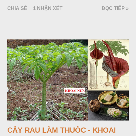
chừng 25-50cm, mọc hoang ở khắp nơi trong nước ta. Lá mọc
CHIA SẺ
1 NHẬN XÉT
ĐỌC TIẾP »
đối hình trứng hay 3 cạnh, dài 2-6cm, rộng 1-3cm, mép có
răng cưa tròn, hai mặt đều có lông, mật dưới của lá nhạt hơn.
Hoa nhỏ, màu tím, xanh. Quả bế màu đen, có 5 sống dọc
(Hình dưới).
CÂY RAU LÀM THUỐC - KHOAI