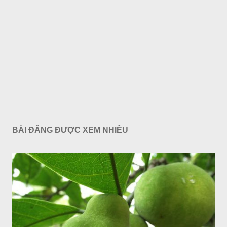
BÀI ĐĂNG ĐƯỢC XEM NHIỀU