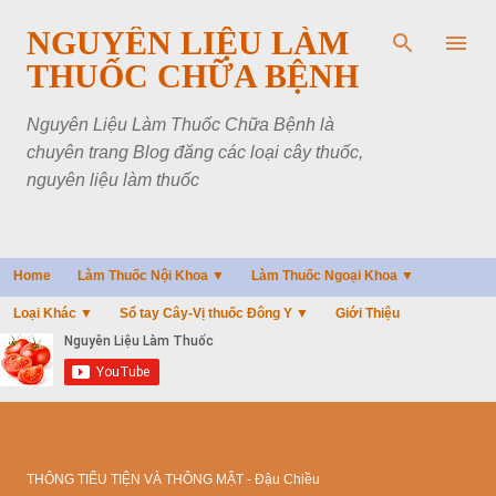
Chuyển đến nội dung chính
NGUYÊN LIỆU LÀM
THUỐC CHỮA BỆNH
Nguyên Liệu Làm Thuốc Chữa Bệnh là
chuyên trang Blog đăng các loại cây thuốc,
nguyên liệu làm thuốc
Home
Làm Thuốc Nội Khoa ▼
Làm Thuốc Ngoại Khoa ▼
Loại Khác ▼
Sổ tay Cây-Vị thuốc Đông Y ▼
Giới Thiệu
THÔNG TIỂU TIỆN VÀ THÔNG MẬT - Đậu Chiều