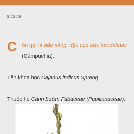
9.12.16
C
òn gọi là
đậu săng, đậu cọc rào, sandekday
(Cămpuchia).
Tên khoa học
Cajanus indicus Spreng
.
Thuộc họ
Cánh bướm Fabaceae (Papilionaceae)
.