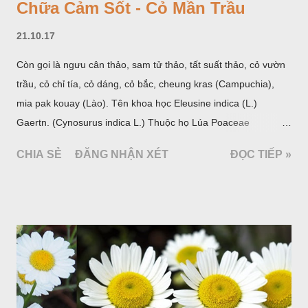
Chữa Cảm Sốt - Cỏ Mần Trầu
21.10.17
Còn gọi là ngưu cân thảo, sam tử thảo, tất suất thảo, cỏ vườn
trầu, cỏ chỉ tía, cỏ dáng, cỏ bắc, cheung kras (Campuchia),
mia pak kouay (Lào). Tên khoa học Eleusine indica (L.)
Gaertn. (Cynosurus indica L.) Thuộc họ Lúa Poaceae
(Gramineae).
CHIA SẺ
ĐĂNG NHẬN XÉT
ĐỌC TIẾP »