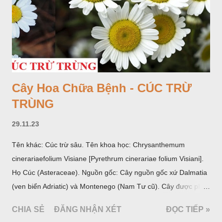
Cây Hoa Chữa Bệnh - CÚC TRỪ
TRÙNG
29.11.23
Tên khác: Cúc trừ sâu. Tên khoa học: Chrysanthemum
cinerariaefolium Visiane [Pyrethrum cinerariae folium Visiani].
Họ Cúc (Asteraceae). Nguồn gốc: Cây nguồn gốc xứ Dalmatia
(ven biển Adriatic) và Montenego (Nam Tư cũ). Cây được phân
bố ở vùng núi Ânpơ và Ban Căng (châu Âu); được nhiều nước
CHIA SẺ
ĐĂNG NHẬN XÉT
ĐỌC TIẾP »
trồng để khai thác: Pháp, Nga, Đức, Nam Tư (cũ), sau lan