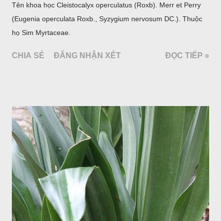
Tên khoa học Cleistocalyx operculatus (Roxb). Merr et Perry
(Eugenia operculata Roxb., Syzygium nervosum DC.). Thuộc
họ Sim Myrtaceae.
CHIA SẺ
ĐĂNG NHẬN XÉT
ĐỌC TIẾP »