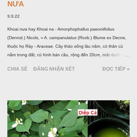
NƯA
9.9.22
Khoai nưa hay Khoai na - Amorphophallus paeoniifolius
(Dennst.) Nicols, = A. campanulatus (Roxb.) Blume ex Decne,
thuộc họ Ráy - Araceae. Cây thảo sống lâu năm, có thân củ
nằm trong đất; củ hình bán cầu, rộng đến 20cm, mặt dưới lồi
mang một số rễ phụ và có những nốt như củ khoai tây chung
CHIA SẺ
ĐĂNG NHẬN XÉT
ĐỌC TIẾP »
quanh có 3-5 mấu lồi; vỏ củ màu nâu, thịt trắng vàng và cứng.
Lá mọc sau khi đã có hoa, thường chỉ có một lá có cuống cao
tới 1,5m được gọi là dọc (cọng) dọc màu xanh sẫm có đốm
bột; phiến chia làm 3 nom tựa như lá Ðu đủ. Cụm hoa gồm
một mo to màu đỏ xanh có đốm trắng, mặt trong màu đỏ thẫm,
bao lấy một bong mo là một trục mang phần hoa cái ở dưới,
phần hoa đực ở trên. Khoai nưa phân bố ở Ấn độ, Myanma,
Trung quốc, Việt nam, Campuchia, Malaixia, Inđônêxia,