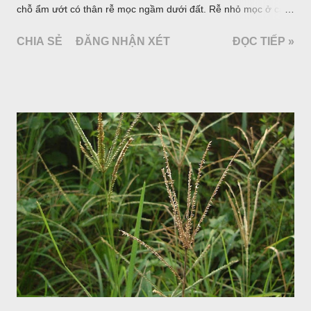
chỗ ẩm ướt có thân rễ mọc ngầm dưới đất. Rễ nhỏ mọc ở các
đốt, thân mọc đứng cao 40cm, có lông hoặc ít lông. Lá mọc
CHIA SẺ
ĐĂNG NHẬN XÉT
ĐỌC TIẾP »
cách, hình tim, đầu lá, hơi nhọn hay nhọn hẳn. Hoa nhỏ màu
vàng nhạt, không có bao hoa, mọc thành bông, có 4 lá bắc
màu trắng; trông toàn bộ bề ngoài của cụm hoa và lá bắc
giống như một cây hoa đơn độc, toàn cây vò có mùi tanh như
cá. Hoa nở về mùa hạ vào các tháng 5-8. (Hình dưới).