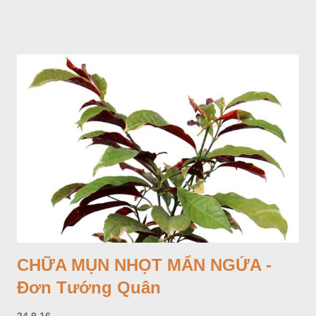
CHỮA MỤN NHỌT MẨN NGỨA -
Đơn Tướng Quân
24.9.16