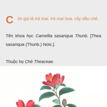
C
òn gọi lả
trà mai, trà mai hoa, cây dầu chè.
Tên khoa
học Camellia sasanqua Thunb.
[Thea
sasanqua (Thunb.) Nois.].
Thuộc họ
Chè Theaceae.