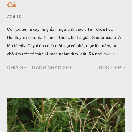
Cá
27.8.16
Còn có tên là cây lá giấp , ngư tinh thảo . Tên khoa học
Houttuynia cordata Thunb. Thuộc họ Lá giấp Saururaceae. A.
Mô tả cây. Cây diếp cá là một loại cỏ nhỏ, mọc lâu năm, ưa
chỗ ẩm ướt có thân rễ mọc ngầm dưới đất. Rễ nhỏ mọc ở các
đốt, thân mọc đứng cao 40cm, có lông hoặc ít lông. Lá mọc
CHIA SẺ
ĐĂNG NHẬN XÉT
ĐỌC TIẾP »
cách, hình tim, đầu lá, hơi nhọn hay nhọn hẳn. Hoa nhỏ màu
vàng nhạt, không có bao hoa, mọc thành bông, có 4 lá bắc
màu trắng; trông toàn bộ bề ngoài của cụm hoa và lá bắc
giống như một cây hoa đơn độc, toàn cây vò có mùi tanh như
cá. Hoa nở về mùa hạ vào các tháng 5-8. (Hình dưới).