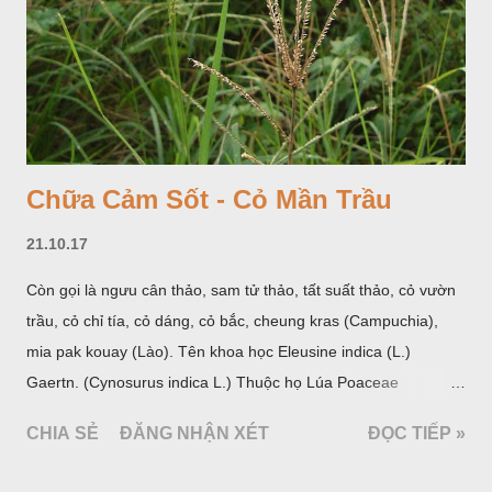
Chữa Cảm Sốt - Cỏ Mần Trầu
21.10.17
Còn gọi là ngưu cân thảo, sam tử thảo, tất suất thảo, cỏ vườn
trầu, cỏ chỉ tía, cỏ dáng, cỏ bắc, cheung kras (Campuchia),
mia pak kouay (Lào). Tên khoa học Eleusine indica (L.)
Gaertn. (Cynosurus indica L.) Thuộc họ Lúa Poaceae
(Gramineae).
CHIA SẺ
ĐĂNG NHẬN XÉT
ĐỌC TIẾP »