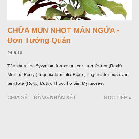
CHỮA MỤN NHỌT MẨN NGỨA -
Đơn Tướng Quân
24.9.16
Tên khoa học Syzygium formosum var , ternifolium (Roxb)
Merr. et Perry (Eugenia ternifolia Roxb., Eugenia formosa var.
ternifolia (Roxb) Duth). Thuộc họ Sim Myrtaceae.
CHIA SẺ
ĐĂNG NHẬN XÉT
ĐỌC TIẾP »