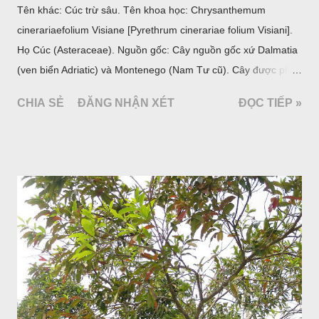
Tên khác: Cúc trừ sâu. Tên khoa học: Chrysanthemum
cinerariaefolium Visiane [Pyrethrum cinerariae folium Visiani].
Họ Cúc (Asteraceae). Nguồn gốc: Cây nguồn gốc xứ Dalmatia
(ven biển Adriatic) và Montenego (Nam Tư cũ). Cây được phân
bố ở vùng núi Ânpơ và Ban Căng (châu Âu); được nhiều nước
CHIA SẺ
ĐĂNG NHẬN XÉT
ĐỌC TIẾP »
trồng để khai thác: Pháp, Nga, Đức, Nam Tư (cũ), sau lan
sang và được trồng nhiều ở Nhật Bản (châu á), Kenia (châu
Phi) và Hoa Kỳ (châu Mỹ, Tân thế giới). Ở Việt Nam, Viện
Dược liệu đã trồng thử ở các trại cây thuốc Sa Pa (Lào Cai),
Tam Đảo (Vĩnh Phúc), đã thu được kết quả ban đầu (những
năm 1560- 70); thường trồng đến năm thứ hai, thứ ba mới hái
hoa; trồng một lần thu hoạch 10 - 20 năm.