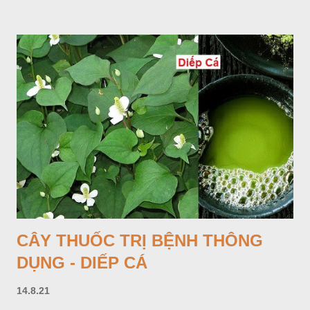
tới 1,5m được gọi là dọc (cọng) dọc màu xanh sẫm có đốm
bột; phiến chia làm 3 nom tựa như lá Ðu đủ. Cụm hoa gồm
một mo to màu đỏ xanh có đốm trắng, mặt trong màu đỏ thẫm,
bao lấy một bong mo là một trục mang phần hoa cái ở dưới,
phần hoa đực ở trên. Khoai nưa phân bố ở Ấn độ, Myanma,
Trung quốc, Việt nam, Campuchia, Malaixia, Inđônêxia,
Philippin. Ở nước ta, khoai nưa mọc hoang rải rác ở khắp các
vùng rừng núi, được bà con nhiều địa phương đem về trồng từ
lâu đời ở trong vườn, quanh bờ ao, dọc hàng rào và trên các
đồi để làm thức ăn cho người và gia súc, gặp nhiều ở các tỉnh
Lạng s...
CÂY THUỐC TRỊ BỆNH THÔNG
DỤNG - DIẾP CÁ
14.8.21