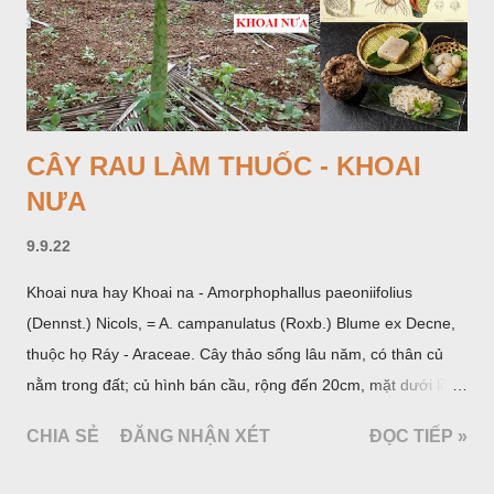
CÂY RAU LÀM THUỐC - KHOAI
NƯA
9.9.22
Khoai nưa hay Khoai na - Amorphophallus paeoniifolius
(Dennst.) Nicols, = A. campanulatus (Roxb.) Blume ex Decne,
thuộc họ Ráy - Araceae. Cây thảo sống lâu năm, có thân củ
nằm trong đất; củ hình bán cầu, rộng đến 20cm, mặt dưới lồi
mang một số rễ phụ và có những nốt như củ khoai tây chung
CHIA SẺ
ĐĂNG NHẬN XÉT
ĐỌC TIẾP »
quanh có 3-5 mấu lồi; vỏ củ màu nâu, thịt trắng vàng và cứng.
Lá mọc sau khi đã có hoa, thường chỉ có một lá có cuống cao