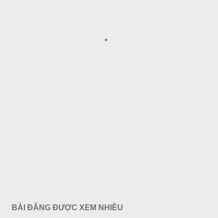
BÀI ĐĂNG ĐƯỢC XEM NHIỀU