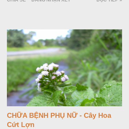
Araceae. Còn cây vạn niên thanh giới thiệu ở đây thuộc họ
Hành tỏi, hiện chúng tôi chưa thấy trồng ở nước ta, nhưng giới
thiệu ở đây để tránh nhầm lẫn.
CHỮA BỆNH PHỤ NỮ - Cây Hoa
Cứt Lợn