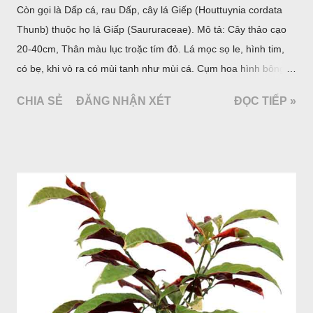
Còn gọi là Dấp cá, rau Dấp, cây lá Giếp (Houttuynia cordata
Thunb) thuộc họ lá Giấp (Saururaceae). Mô tả: Cây thảo cạo
20-40cm, Thân màu lục troặc tím đỏ. Lá mọc sọ le, hình tim,
có bẹ, khi vò ra có mùi tanh như mùi cá. Cụm hoa hình bông
bao bởi 4 lá bắc màu trắng, gồm nhiều hoa nhỏ màu vàng
CHIA SẺ
ĐĂNG NHẬN XÉT
ĐỌC TIẾP »
nhạt. Hạt hình trái xoan nhẵn. Mùa hoa quả: tháng 5 – 7.