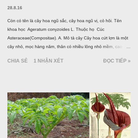
28.8.16
Còn có tên là cây hoa ngũ sắc, cây hoa ngũ vị, cỏ hôi. Tên
khoa học Ageratum conyzoides L. Thuộc họ Cúc
Asteraceae(Compositae). A. Mô tả cây Cây hoa cứt lợn là một
cây nhỏ, mọc hàng năm, thân có nhiều lông nhỏ mềm, cao
chừng 25-50cm, mọc hoang ở khắp nơi trong nước ta. Lá mọc
CHIA SẺ
1 NHẬN XÉT
ĐỌC TIẾP »
đối hình trứng hay 3 cạnh, dài 2-6cm, rộng 1-3cm, mép có
răng cưa tròn, hai mặt đều có lông, mật dưới của lá nhạt hơn.
Hoa nhỏ, màu tím, xanh. Quả bế màu đen, có 5 sống dọc
(Hình dưới).