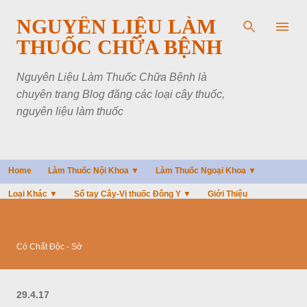
Chuyển đến nội dung chính
NGUYÊN LIỆU LÀM
THUỐC CHỮA BỆNH
Nguyên Liệu Làm Thuốc Chữa Bệnh là
chuyên trang Blog đăng các loại cây thuốc,
nguyên liệu làm thuốc
Home
Làm Thuốc Nội Khoa ▼
Làm Thuốc Ngoại Khoa ▼
Loại Khác ▼
Sổ tay Cây-Vị thuốc Đông Y ▼
Giới Thiệu
Có Chất Độc - Sở
29.4.17