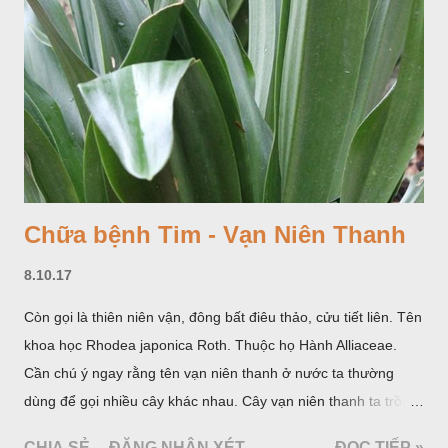
Chữa bệnh Tim - Vạn Niên Thanh
8.10.17
Còn gọi là thiên niên vận, đông bất điêu thảo, cửu tiết liên. Tên
khoa học Rhodea japonica Roth. Thuộc họ Hành Alliaceae.
Cần chú ý ngay rằng tên vạn niên thanh ở nước ta thường
dùng để gọi nhiều cây khác nhau. Cây vạn niên thanh ta trồng
làm cảnh là cây Aglaonema siamense Engl, thuộc họ Ráy
CHIA SẺ
ĐĂNG NHẬN XÉT
ĐỌC TIẾP »