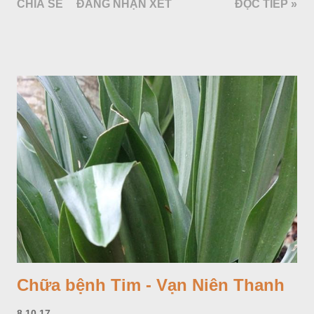
CHIA SẺ
ĐĂNG NHẬN XÉT
ĐỌC TIẾP »
Chữa bệnh Tim - Vạn Niên Thanh
8.10.17