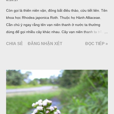
Còn gọi là thiên niên vận, đông bất điêu thảo, cửu tiết liên. Tên
khoa học Rhodea japonica Roth. Thuộc họ Hành Alliaceae.
Cần chú ý ngay rằng tên vạn niên thanh ở nước ta thường
dùng để gọi nhiều cây khác nhau. Cây vạn niên thanh ta trồng
làm cảnh là cây Aglaonema siamense Engl, thuộc họ Ráy
CHIA SẺ
ĐĂNG NHẬN XÉT
ĐỌC TIẾP »
Araceae. Còn cây vạn niên thanh giới thiệu ở đây thuộc họ
Hành tỏi, hiện chúng tôi chưa thấy trồng ở nước ta, nhưng giới
thiệu ở đây để tránh nhầm lẫn.