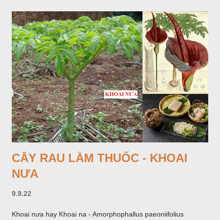
(Hình dưới).
CÂY RAU LÀM THUỐC - KHOAI
NƯA
9.9.22
Khoai nưa hay Khoai na - Amorphophallus paeoniifolius