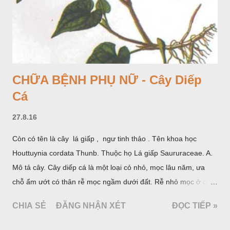
CHỮA BỆNH PHỤ NỮ - Cây Diếp
Cá
27.8.16
Còn có tên là cây lá giấp , ngư tinh thảo . Tên khoa học
Houttuynia cordata Thunb. Thuộc họ Lá giấp Saururaceae. A.
Mô tả cây. Cây diếp cá là một loại cỏ nhỏ, mọc lâu năm, ưa
chỗ ẩm ướt có thân rễ mọc ngầm dưới đất. Rễ nhỏ mọc ở các
đốt, thân mọc đứng cao 40cm, có lông hoặc ít lông. Lá mọc
CHIA SẺ
ĐĂNG NHẬN XÉT
ĐỌC TIẾP »
cách, hình tim, đầu lá, hơi nhọn hay nhọn hẳn. Hoa nhỏ màu
vàng nhạt, không có bao hoa, mọc thành bông, có 4 lá bắc