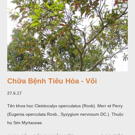
năm 1560- 70); thường trồng đến năm thứ hai, thứ ba mới hái
hoa; trồng một lần thu hoạch 10 - 20 năm.
Chữa Bệnh Tiêu Hóa - Vối
27.6.17
Tên khoa học Cleistocalyx operculatus (Roxb). Merr et Perry
(Eugenia operculata Roxb., Syzygium nervosum DC.). Thuộc
họ Sim Myrtaceae.