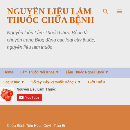
Chuyển đến nội dung chính
NGUYÊN LIỆU LÀM
THUỐC CHỮA BỆNH
Nguyên Liệu Làm Thuốc Chữa Bệnh là
chuyên trang Blog đăng các loại cây thuốc,
nguyên liệu làm thuốc
Home
Làm Thuốc Nội Khoa ▼
Làm Thuốc Ngoại Khoa ▼
Loại Khác ▼
Sổ tay Cây-Vị thuốc Đông Y ▼
Giới Thiệu
Chữa Bệnh Tiêu Hóa - Quýt - Trần Bì