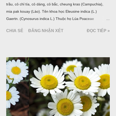
trầu, cỏ chỉ tía, cỏ dáng, cỏ bắc, cheung kras (Campuchia),
mia pak kouay (Lào). Tên khoa học Eleusine indica (L.)
Gaertn. (Cynosurus indica L.) Thuộc họ Lúa Poaceae
(Gramineae).
CHIA SẺ
ĐĂNG NHẬN XÉT
ĐỌC TIẾP »