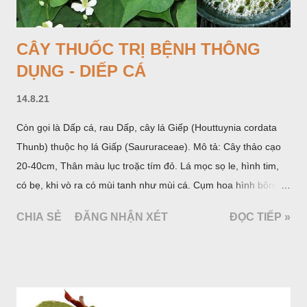
Lạng s...
CÂY THUỐC TRỊ BỆNH THÔNG
DỤNG - DIẾP CÁ
14.8.21
Còn gọi là Dấp cá, rau Dấp, cây lá Giếp (Houttuynia cordata
Thunb) thuộc họ lá Giấp (Saururaceae). Mô tả: Cây thảo cạo
20-40cm, Thân màu lục troặc tím đỏ. Lá mọc sọ le, hình tim,
có bẹ, khi vò ra có mùi tanh như mùi cá. Cụm hoa hình bông
bao bởi 4 lá bắc màu trắng, gồm nhiều hoa nhỏ màu vàng
CHIA SẺ
ĐĂNG NHẬN XÉT
ĐỌC TIẾP »
nhạt. Hạt hình trái xoan nhẵn. Mùa hoa quả: tháng 5 – 7.