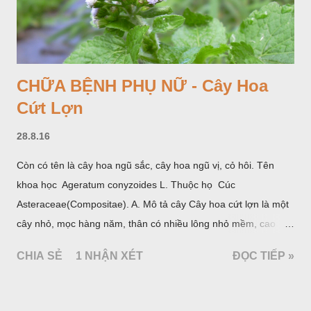
CHỮA BỆNH PHỤ NỮ - Cây Hoa
Cứt Lợn
28.8.16
Còn có tên là cây hoa ngũ sắc, cây hoa ngũ vị, cỏ hôi. Tên
khoa học Ageratum conyzoides L. Thuộc họ Cúc
Asteraceae(Compositae). A. Mô tả cây Cây hoa cứt lợn là một
cây nhỏ, mọc hàng năm, thân có nhiều lông nhỏ mềm, cao
chừng 25-50cm, mọc hoang ở khắp nơi trong nước ta. Lá mọc
CHIA SẺ
1 NHẬN XÉT
ĐỌC TIẾP »
đối hình trứng hay 3 cạnh, dài 2-6cm, rộng 1-3cm, mép có
răng cưa tròn, hai mặt đều có lông, mật dưới của lá nhạt hơn.
Hoa nhỏ, màu tím, xanh. Quả bế màu đen, có 5 sống dọc