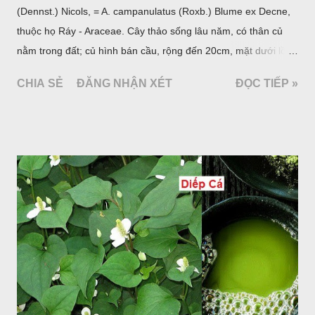
(Dennst.) Nicols, = A. campanulatus (Roxb.) Blume ex Decne,
thuộc họ Ráy - Araceae. Cây thảo sống lâu năm, có thân củ
nằm trong đất; củ hình bán cầu, rộng đến 20cm, mặt dưới lồi
mang một số rễ phụ và có những nốt như củ khoai tây chung
CHIA SẺ
ĐĂNG NHẬN XÉT
ĐỌC TIẾP »
quanh có 3-5 mấu lồi; vỏ củ màu nâu, thịt trắng vàng và cứng.
Lá mọc sau khi đã có hoa, thường chỉ có một lá có cuống cao
tới 1,5m được gọi là dọc (cọng) dọc màu xanh sẫm có đốm
bột; phiến chia làm 3 nom tựa như lá Ðu đủ. Cụm hoa gồm
một mo to màu đỏ xanh có đốm trắng, mặt trong màu đỏ thẫm,
bao lấy một bong mo là một trục mang phần hoa cái ở dưới,
phần hoa đực ở trên. Khoai nưa phân bố ở Ấn độ, Myanma,
Trung quốc, Việt nam, Campuchia, Malaixia, Inđônêxia,
Philippin. Ở nước ta, khoai nưa mọc hoang rải rác ở khắp các
vùng rừng núi, được bà con nhiều địa phương đem về trồng từ
lâu đời ở trong vườn, quanh bờ ao, dọc hàng rào và trên các
đồi để làm thức ăn cho người và gia súc, gặp nhiều ở các tỉnh