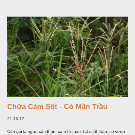
màu trắng; trông toàn bộ bề ngoài của cụm hoa và lá bắc
giống như một cây hoa đơn độc, toàn cây vò có mùi tanh như
cá. Hoa nở về mùa hạ vào các tháng 5-8. (Hình dưới).
Chữa Cảm Sốt - Cỏ Mần Trầu
21.10.17
Còn gọi là ngưu cân thảo, sam tử thảo, tất suất thảo, cỏ vườn