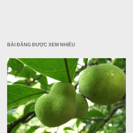
BÀI ĐĂNG ĐƯỢC XEM NHIỀU