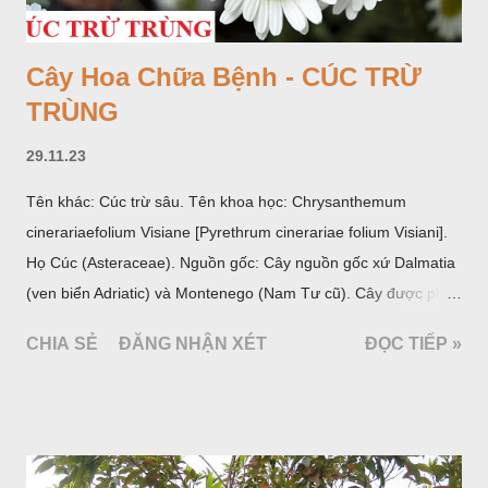
Cây Hoa Chữa Bệnh - CÚC TRỪ
TRÙNG
29.11.23
Tên khác: Cúc trừ sâu. Tên khoa học: Chrysanthemum
cinerariaefolium Visiane [Pyrethrum cinerariae folium Visiani].
Họ Cúc (Asteraceae). Nguồn gốc: Cây nguồn gốc xứ Dalmatia
(ven biển Adriatic) và Montenego (Nam Tư cũ). Cây được phân
bố ở vùng núi Ânpơ và Ban Căng (châu Âu); được nhiều nước
CHIA SẺ
ĐĂNG NHẬN XÉT
ĐỌC TIẾP »
trồng để khai thác: Pháp, Nga, Đức, Nam Tư (cũ), sau lan
sang và được trồng nhiều ở Nhật Bản (châu á), Kenia (châu
Phi) và Hoa Kỳ (châu Mỹ, Tân thế giới). Ở Việt Nam, Viện
Dược liệu đã trồng thử ở các trại cây thuốc Sa Pa (Lào Cai),
Tam Đảo (Vĩnh Phúc), đã thu được kết quả ban đầu (những