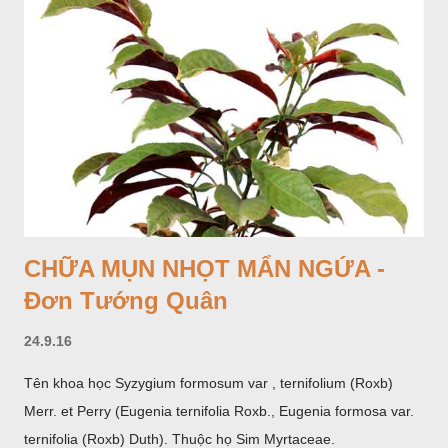
CHỮA MỤN NHỌT MẨN NGỨA -
Đơn Tướng Quân
24.9.16
Tên khoa học Syzygium formosum var , ternifolium (Roxb)
Merr. et Perry (Eugenia ternifolia Roxb., Eugenia formosa var.
ternifolia (Roxb) Duth). Thuộc họ Sim Myrtaceae.