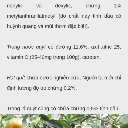
nonylic và đexylic, chừng 1%
metylanthranilatmetyl (do chất này tinh dầu có
huỳnh quang và mùi thơm đặc biệt).
Trong nước quýt
có đường 11,6%, axit xitric 25,
vitamin C (25-40mg trong 100g), caroten.
Hạt quít
chưa được nghiên cứu; Người ta mới chỉ
định lượng độ tro chừng 0,2%.
Trong lá quýt cũng có chứa chừng 0,5% tính dầu.