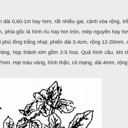
ân dài 0,60-1m hay hơn, rất nhiều gai, cành xòa rộng, tr
n, phía gốc lá hình rìu hay hơi tròn, mép nguyên hay hơ
ới phủ lông trắng nhạt, phiến dài 3-4cm, rộng 12-20mm, c
vàng, họp thành xim gồm 2-5 hoa. Quả hình cầu, khi c
7mm. Hạt màu vàng, hình thận, có mạng, dài 4mm, rộn