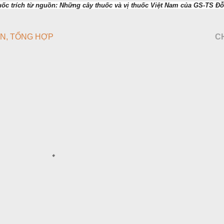
c trích từ nguồn: Những cây thuốc và vị thuốc Việt Nam của GS-TS Đỗ
ẮN
TỔNG HỢP
C