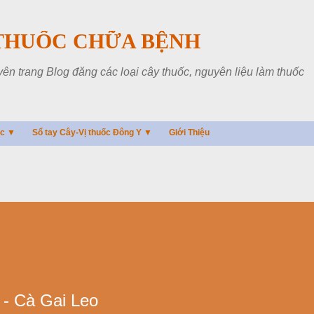
Chuyển đến nội dung chính
THUỐC CHỮA BỆNH
 trang Blog đăng các loại cây thuốc, nguyên liệu làm thuốc
ác ▼
Sổ tay Cây-Vị thuốc Đông Y ▼
Giới Thiệu
 - Cà Gai Leo