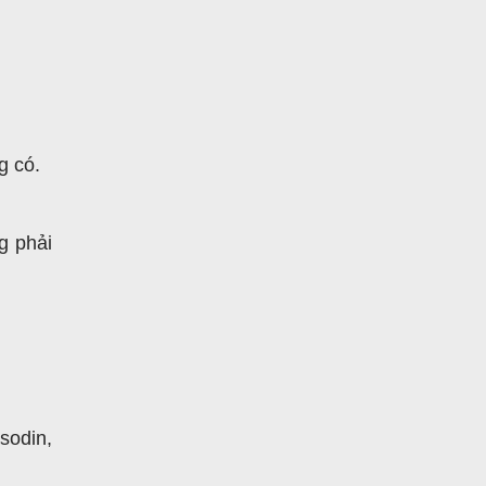
g có.
g phải
asodin,