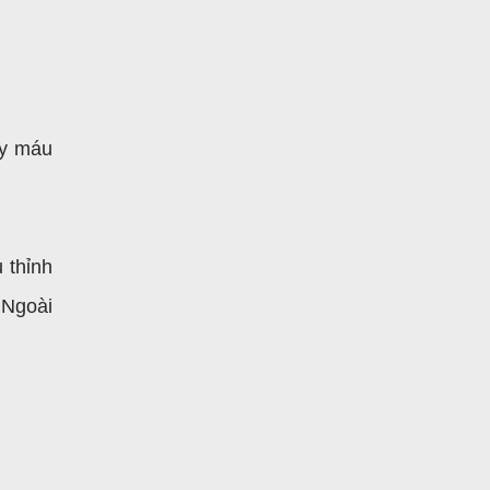
ảy máu
 thỉnh
 Ngoài