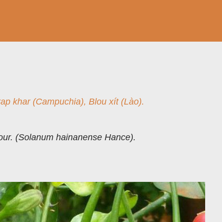
rap khar (Campuchia), Blou xít (Lào).
ur. (Solanum hainanense Hance).