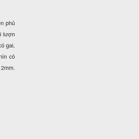
ên phủ
i lượn
ó gai,
hín có
g 2mm.