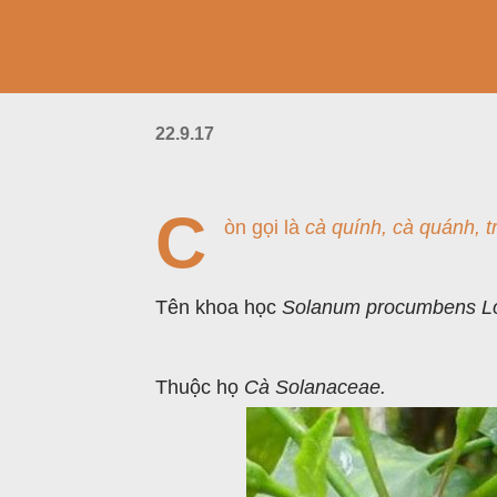
22.9.17
C
òn gọi là
cà quính, cà quánh, t
Tên khoa học
Solanum procumbens Lo
Thuộc họ
Cà Solanaceae.