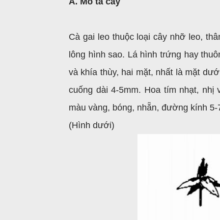
A. Mô tả cây
Cà gai leo thuộc loại cây nhỡ leo, th
lông hình sao. Lá hình trứng hay thuô
và khía thùy, hai mặt, nhất là mặt dư
cuống dài 4-5mm. Hoa tím nhạt, nhị 
màu vàng, bóng, nhẵn, đường kính 5-
(Hình dưới)