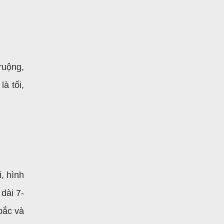
ruộng,
à tối,
, hình
dài 7-
bắc và