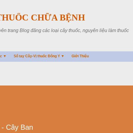
Chuyển đến nội dung chính
THUỐC CHỮA BỆNH
 trang Blog đăng các loại cây thuốc, nguyên liệu làm thuốc
ác ▼
Sổ tay Cây-Vị thuốc Đông Y ▼
Giới Thiệu
 - Cây Ban