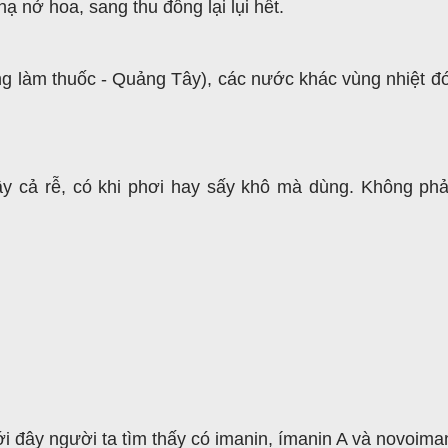
hạ nở hoa, sang thu đông lại lụi hết.
g làm thuốc - Quảng Tây), các nước khác vùng nhiệt đớ
cây cả rễ, có khi phơi hay sấy khô mà dùng. Không p
i đây người ta tìm thấy có imanin, ímanin A và novoima