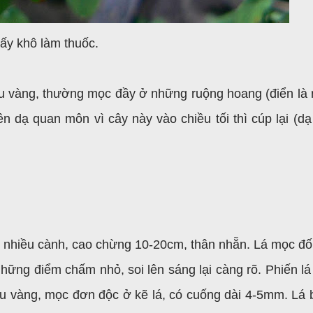
ấy khô làm thuốc.
u vàng, thường mọc đầy ở những ruộng hoang (điển là 
n dạ quan môn vì cây này vào chiều tối thì cúp lại (dạ l
g nhiều cành, cao chừng 10-20cm, thân nhẵn. Lá mọc đối
hững điểm chấm nhỏ, soi lên sáng lại càng rõ. Phiến lá 
vàng, mọc đơn độc ở kẽ lá, có cuống dài 4-5mm. Lá 