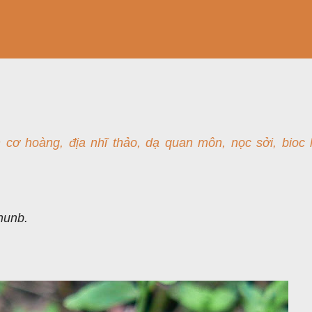
 cơ hoàng, địa nhĩ thảo, dạ quan môn, nọc sởi, bioc 
hunb.