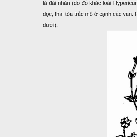
lá đài nhẵn (do đó khác loài Hyperic
dọc, thai tòa trắc mô ở cạnh các van.
dưới).