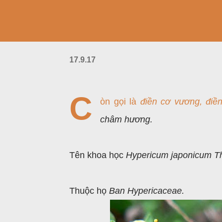
17.9.17
C
òn gọi là
điền cơ vương, điền
châm hương.
Tên khoa học
Hypericum japonicum T
Thuộc họ
Ban Hypericaceae.