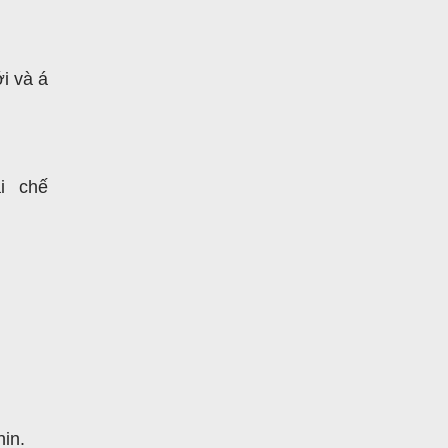
i và á
hải
chế
nin.