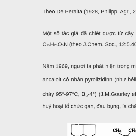
Theo De Peralta (1928, Philipp. Agr., 2
Một số tác giả đã chiết dược từ cây
C
H
O
N (theo J.Chem. Soc., 12:5.4
15
25
5
Năm 1969, người ta phát hiện trong mộ
ancaloit có nhân pyrolizidinn (như hé
α
chảy 95°-97°C,
-4
°
) (J.M.Gourley 
D
huỷ hoại tổ chức gan, đau bụng, ỉa chả