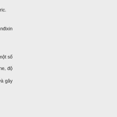
ric.
inđixin
một số
ine, độ
và gây