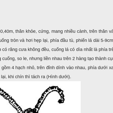
0-0,40m, thân khỏe, cứng, mang nhiều cành, trên thân v
uống tròn và hơi hẹp lại, phía đầu tù, phiến lá dài 5-9c
 có răng cưa không đều, cuống lá có dìa nhất là phía trê
 cuống, so le, nhưng liền nhau trên 2 hàng tạo thành c
 gồm 4 hạch nhỏ, trên đỉnh dính vào nhau, phía dưới x
i, khi chín thì tách ra (Hình dưới).