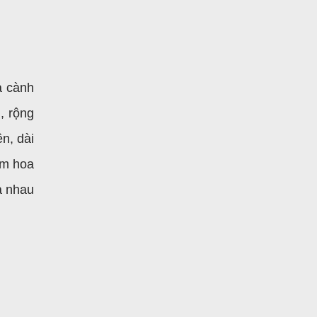
à cành
m, rộng
n, dài
ụm hoa
a nhau