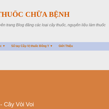
Chuyển đến nội dung chính
THUỐC CHỮA BỆNH
 trang Blog đăng các loại cây thuốc, nguyên liệu làm thuốc
ác ▼
Sổ tay Cây-Vị thuốc Đông Y ▼
Giới Thiệu
 Cây Vòi Voi