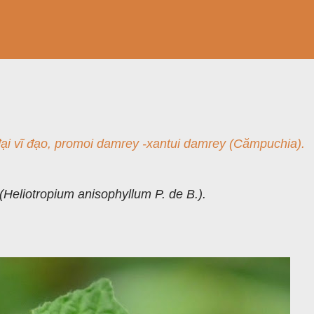
, đại vĩ đạo, promoi damrey -xantui damrey (Cămpuchia).
(Heliotropium anisophyllum P. de B.).