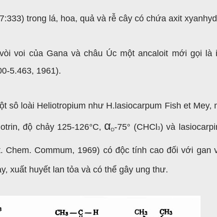
7:333) trong lá, hoa, quả và rễ cây có chứa axit xyanhyd
 vòi voi của Gana và châu Úc một ancaloit mới gọi là
00-5.463, 1961).
t sô loài Heliotropium như H.lasiocarpum Fish et Mey, 
α
liotrin, độ chảy 125-126°C,
-75° (CHCl
) và lasiocarp
3
D
et. Chem. Commum, 1969) có độc tính cao đối với gan 
y, xuất huyết lan tỏa và có thể gây ung thư.