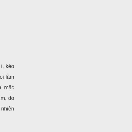
ỉ, kéo
oi làm
h, mặc
ím, do
 nhiên