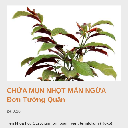
CHỮA MỤN NHỌT MẨN NGỨA -
Đơn Tướng Quân
24.9.16
Tên khoa học Syzygium formosum var , ternifolium (Roxb)