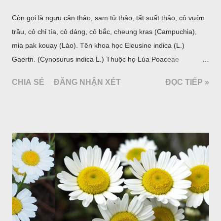
Còn gọi là ngưu cân thảo, sam tử thảo, tất suất thảo, cỏ vườn
trầu, cỏ chỉ tía, cỏ dáng, cỏ bắc, cheung kras (Campuchia),
mia pak kouay (Lào). Tên khoa học Eleusine indica (L.)
Gaertn. (Cynosurus indica L.) Thuộc họ Lúa Poaceae
(Gramineae).
CHIA SẺ
ĐĂNG NHẬN XÉT
ĐỌC TIẾP »