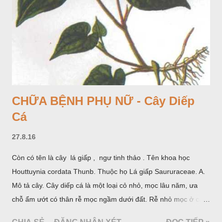
CHỮA BỆNH PHỤ NỮ - Cây Diếp
Cá
27.8.16
Còn có tên là cây lá giấp , ngư tinh thảo . Tên khoa học
Houttuynia cordata Thunb. Thuộc họ Lá giấp Saururaceae. A.
Mô tả cây. Cây diếp cá là một loại cỏ nhỏ, mọc lâu năm, ưa
chỗ ẩm ướt có thân rễ mọc ngầm dưới đất. Rễ nhỏ mọc ở các
đốt, thân mọc đứng cao 40cm, có lông hoặc ít lông. Lá mọc