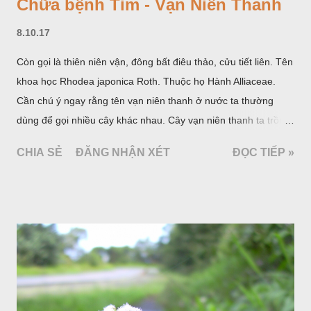
Chữa bệnh Tim - Vạn Niên Thanh
8.10.17
Còn gọi là thiên niên vận, đông bất điêu thảo, cửu tiết liên. Tên
khoa học Rhodea japonica Roth. Thuộc họ Hành Alliaceae.
Cần chú ý ngay rằng tên vạn niên thanh ở nước ta thường
dùng để gọi nhiều cây khác nhau. Cây vạn niên thanh ta trồng
làm cảnh là cây Aglaonema siamense Engl, thuộc họ Ráy
CHIA SẺ
ĐĂNG NHẬN XÉT
ĐỌC TIẾP »
Araceae. Còn cây vạn niên thanh giới thiệu ở đây thuộc họ
Hành tỏi, hiện chúng tôi chưa thấy trồng ở nước ta, nhưng giới
thiệu ở đây để tránh nhầm lẫn.