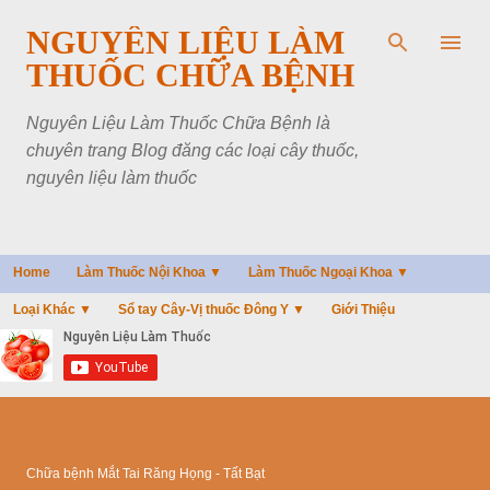
Chuyển đến nội dung chính
NGUYÊN LIỆU LÀM
THUỐC CHỮA BỆNH
Nguyên Liệu Làm Thuốc Chữa Bệnh là
chuyên trang Blog đăng các loại cây thuốc,
nguyên liệu làm thuốc
Home
Làm Thuốc Nội Khoa ▼
Làm Thuốc Ngoại Khoa ▼
Loại Khác ▼
Sổ tay Cây-Vị thuốc Đông Y ▼
Giới Thiệu
Chữa bệnh Mắt Tai Răng Họng - Tất Bạt