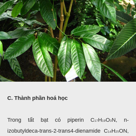
C. Thành phần hoá học
Trong tất bạt có piperin C
H
O
N, n-
17
19
3
izobutyldeca-trans-2-trans4-dienamide C
H
ON,
14
25