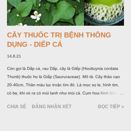
lâu đời ở trong vườn, quanh bờ ao, dọc hàng rào và trên các
đồi để làm thức ăn cho người và gia súc, gặp nhiều ở các tỉnh
Lạng s...
CÂY THUỐC TRỊ BỆNH THÔNG
DỤNG - DIẾP CÁ
14.8.21
Còn gọi là Dấp cá, rau Dấp, cây lá Giếp (Houttuynia cordata
Thunb) thuộc họ lá Giấp (Saururaceae). Mô tả: Cây thảo cạo
20-40cm, Thân màu lục troặc tím đỏ. Lá mọc sọ le, hình tim,
có bẹ, khi vò ra có mùi tanh như mùi cá. Cụm hoa hình bông
bao bởi 4 lá bắc màu trắng, gồm nhiều hoa nhỏ màu vàng
CHIA SẺ
ĐĂNG NHẬN XÉT
ĐỌC TIẾP »
nhạt. Hạt hình trái xoan nhẵn. Mùa hoa quả: tháng 5 – 7.