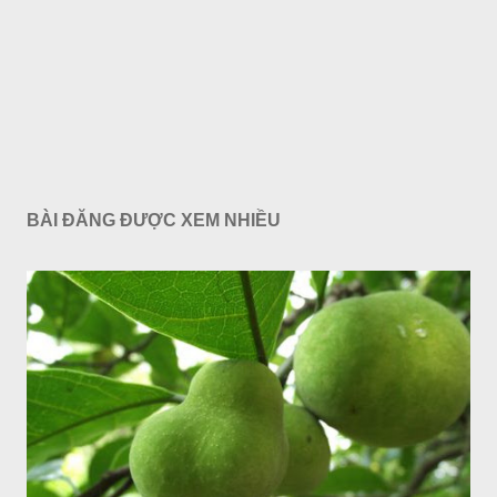
BÀI ĐĂNG ĐƯỢC XEM NHIỀU