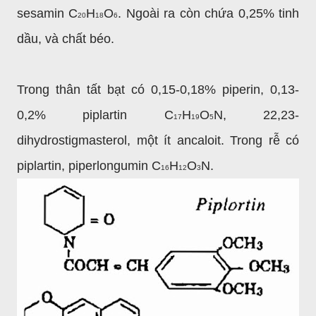
sesamin C
H
O
. Ngoài ra còn chứa 0,25% tinh
20
18
6
dầu, và chất béo.
Trong thân tất bạt có 0,15-0,18% piperin, 0,13-
0,2% piplartin C
H
O
N,
22,23-
17
19
5
dihydrostigmasterol, một ít ancaloit. Trong rễ có
piplartin, piperlongumin C
H
O
N.
16
12
3