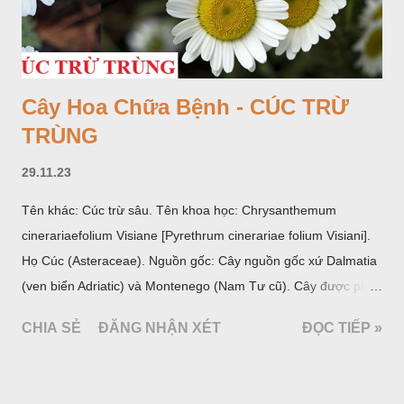
Cây Hoa Chữa Bệnh - CÚC TRỪ
TRÙNG
29.11.23
Tên khác: Cúc trừ sâu. Tên khoa học: Chrysanthemum
cinerariaefolium Visiane [Pyrethrum cinerariae folium Visiani].
Họ Cúc (Asteraceae). Nguồn gốc: Cây nguồn gốc xứ Dalmatia
(ven biển Adriatic) và Montenego (Nam Tư cũ). Cây được phân
bố ở vùng núi Ânpơ và Ban Căng (châu Âu); được nhiều nước
CHIA SẺ
ĐĂNG NHẬN XÉT
ĐỌC TIẾP »
trồng để khai thác: Pháp, Nga, Đức, Nam Tư (cũ), sau lan
sang và được trồng nhiều ở Nhật Bản (châu á), Kenia (châu
Phi) và Hoa Kỳ (châu Mỹ, Tân thế giới). Ở Việt Nam, Viện