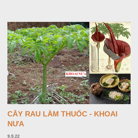
răng cưa tròn, hai mặt đều có lông, mật dưới của lá nhạt hơn.
Hoa nhỏ, màu tím, xanh. Quả bế màu đen, có 5 sống dọc
(Hình dưới).
CÂY RAU LÀM THUỐC - KHOAI
NƯA
9.9.22