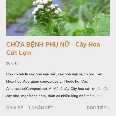
CHỮA BỆNH PHỤ NỮ - Cây Hoa
Cứt Lợn
28.8.16
Còn có tên là cây hoa ngũ sắc, cây hoa ngũ vị, cỏ hôi. Tên
khoa học Ageratum conyzoides L. Thuộc họ Cúc
Asteraceae(Compositae). A. Mô tả cây Cây hoa cứt lợn là một
cây nhỏ, mọc hàng năm, thân có nhiều lông nhỏ mềm, cao
chừng 25-50cm, mọc hoang ở khắp nơi trong nước ta. Lá mọc
CHIA SẺ
1 NHẬN XÉT
ĐỌC TIẾP »
đối hình trứng hay 3 cạnh, dài 2-6cm, rộng 1-3cm, mép có