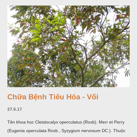
Dược liệu đã trồng thử ở các trại cây thuốc Sa Pa (Lào Cai),
Tam Đảo (Vĩnh Phúc), đã thu được kết quả ban đầu (những
năm 1560- 70); thường trồng đến năm thứ hai, thứ ba mới hái
hoa; trồng một lần thu hoạch 10 - 20 năm.
Chữa Bệnh Tiêu Hóa - Vối
27.6.17
Tên khoa học Cleistocalyx operculatus (Roxb). Merr et Perry
(Eugenia operculata Roxb., Syzygium nervosum DC.). Thuộc