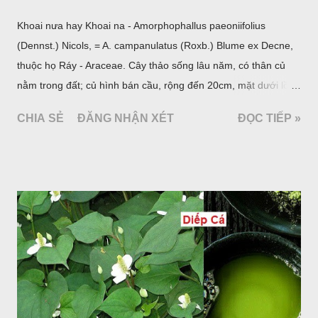
Khoai nưa hay Khoai na - Amorphophallus paeoniifolius
(Dennst.) Nicols, = A. campanulatus (Roxb.) Blume ex Decne,
thuộc họ Ráy - Araceae. Cây thảo sống lâu năm, có thân củ
nằm trong đất; củ hình bán cầu, rộng đến 20cm, mặt dưới lồi
mang một số rễ phụ và có những nốt như củ khoai tây chung
CHIA SẺ
ĐĂNG NHẬN XÉT
ĐỌC TIẾP »
quanh có 3-5 mấu lồi; vỏ củ màu nâu, thịt trắng vàng và cứng.
Lá mọc sau khi đã có hoa, thường chỉ có một lá có cuống cao
tới 1,5m được gọi là dọc (cọng) dọc màu xanh sẫm có đốm
bột; phiến chia làm 3 nom tựa như lá Ðu đủ. Cụm hoa gồm
một mo to màu đỏ xanh có đốm trắng, mặt trong màu đỏ thẫm,
bao lấy một bong mo là một trục mang phần hoa cái ở dưới,
phần hoa đực ở trên. Khoai nưa phân bố ở Ấn độ, Myanma,
Trung quốc, Việt nam, Campuchia, Malaixia, Inđônêxia,
Philippin. Ở nước ta, khoai nưa mọc hoang rải rác ở khắp các
vùng rừng núi, được bà con nhiều địa phương đem về trồng từ