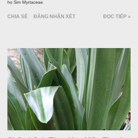
họ Sim Myrtaceae.
CHIA SẺ
ĐĂNG NHẬN XÉT
ĐỌC TIẾP »