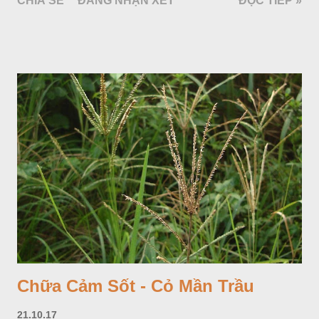
CHIA SẺ
ĐĂNG NHẬN XÉT
ĐỌC TIẾP »
cách, hình tim, đầu lá, hơi nhọn hay nhọn hẳn. Hoa nhỏ màu
vàng nhạt, không có bao hoa, mọc thành bông, có 4 lá bắc
màu trắng; trông toàn bộ bề ngoài của cụm hoa và lá bắc
giống như một cây hoa đơn độc, toàn cây vò có mùi tanh như
cá. Hoa nở về mùa hạ vào các tháng 5-8. (Hình dưới).
Chữa Cảm Sốt - Cỏ Mần Trầu
21.10.17