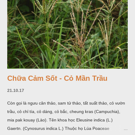
Chữa Cảm Sốt - Cỏ Mần Trầu
21.10.17
Còn gọi là ngưu cân thảo, sam tử thảo, tất suất thảo, cỏ vườn
trầu, cỏ chỉ tía, cỏ dáng, cỏ bắc, cheung kras (Campuchia),
mia pak kouay (Lào). Tên khoa học Eleusine indica (L.)
Gaertn. (Cynosurus indica L.) Thuộc họ Lúa Poaceae