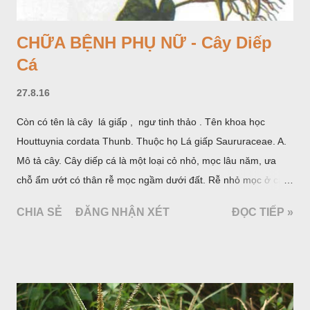
CHỮA BỆNH PHỤ NỮ - Cây Diếp
Cá
27.8.16
Còn có tên là cây lá giấp , ngư tinh thảo . Tên khoa học
Houttuynia cordata Thunb. Thuộc họ Lá giấp Saururaceae. A.
Mô tả cây. Cây diếp cá là một loại cỏ nhỏ, mọc lâu năm, ưa
chỗ ẩm ướt có thân rễ mọc ngầm dưới đất. Rễ nhỏ mọc ở các
đốt, thân mọc đứng cao 40cm, có lông hoặc ít lông. Lá mọc
CHIA SẺ
ĐĂNG NHẬN XÉT
ĐỌC TIẾP »
cách, hình tim, đầu lá, hơi nhọn hay nhọn hẳn. Hoa nhỏ màu
vàng nhạt, không có bao hoa, mọc thành bông, có 4 lá bắc
màu trắng; trông toàn bộ bề ngoài của cụm hoa và lá bắc
giống như một cây hoa đơn độc, toàn cây vò có mùi tanh như
cá. Hoa nở về mùa hạ vào các tháng 5-8. (Hình dưới).