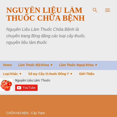
Chuyển đến nội dung chính
NGUYÊN LIỆU LÀM
THUỐC CHỮA BỆNH
Nguyên Liệu Làm Thuốc Chữa Bệnh là
chuyên trang Blog đăng các loại cây thuốc,
nguyên liệu làm thuốc
Home
Làm Thuốc Nội Khoa ▼
Làm Thuốc Ngoại Khoa ▼
Loại Khác ▼
Sổ tay Cây-Vị thuốc Đông Y ▼
Giới Thiệu
CHỮA HO HEN - Cây Trám