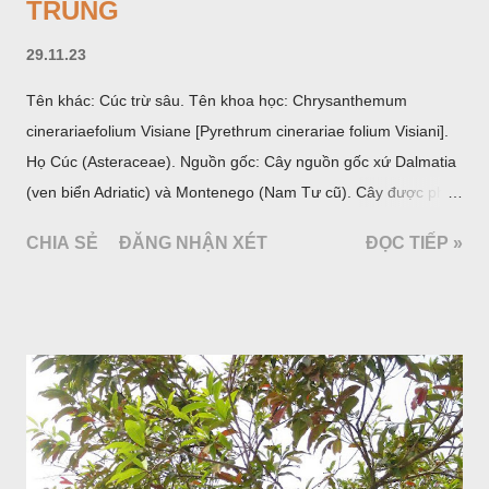
TRÙNG
29.11.23
Tên khác: Cúc trừ sâu. Tên khoa học: Chrysanthemum
cinerariaefolium Visiane [Pyrethrum cinerariae folium Visiani].
Họ Cúc (Asteraceae). Nguồn gốc: Cây nguồn gốc xứ Dalmatia
(ven biển Adriatic) và Montenego (Nam Tư cũ). Cây được phân
bố ở vùng núi Ânpơ và Ban Căng (châu Âu); được nhiều nước
CHIA SẺ
ĐĂNG NHẬN XÉT
ĐỌC TIẾP »
trồng để khai thác: Pháp, Nga, Đức, Nam Tư (cũ), sau lan
sang và được trồng nhiều ở Nhật Bản (châu á), Kenia (châu
Phi) và Hoa Kỳ (châu Mỹ, Tân thế giới). Ở Việt Nam, Viện
Dược liệu đã trồng thử ở các trại cây thuốc Sa Pa (Lào Cai),
Tam Đảo (Vĩnh Phúc), đã thu được kết quả ban đầu (những
năm 1560- 70); thường trồng đến năm thứ hai, thứ ba mới hái
hoa; trồng một lần thu hoạch 10 - 20 năm.