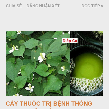
mang một số rễ phụ và có những nốt như củ khoai tây chung
CHIA SẺ
ĐĂNG NHẬN XÉT
ĐỌC TIẾP »
quanh có 3-5 mấu lồi; vỏ củ màu nâu, thịt trắng vàng và cứng.
Lá mọc sau khi đã có hoa, thường chỉ có một lá có cuống cao
tới 1,5m được gọi là dọc (cọng) dọc màu xanh sẫm có đốm
bột; phiến chia làm 3 nom tựa như lá Ðu đủ. Cụm hoa gồm
một mo to màu đỏ xanh có đốm trắng, mặt trong màu đỏ thẫm,
bao lấy một bong mo là một trục mang phần hoa cái ở dưới,
phần hoa đực ở trên. Khoai nưa phân bố ở Ấn độ, Myanma,
Trung quốc, Việt nam, Campuchia, Malaixia, Inđônêxia,
Philippin. Ở nước ta, khoai nưa mọc hoang rải rác ở khắp các
vùng rừng núi, được bà con nhiều địa phương đem về trồng từ
lâu đời ở trong vườn, quanh bờ ao, dọc hàng rào và trên các
đồi để làm thức ăn cho người và gia súc, gặp nhiều ở các tỉnh
Lạng s...
CÂY THUỐC TRỊ BỆNH THÔNG