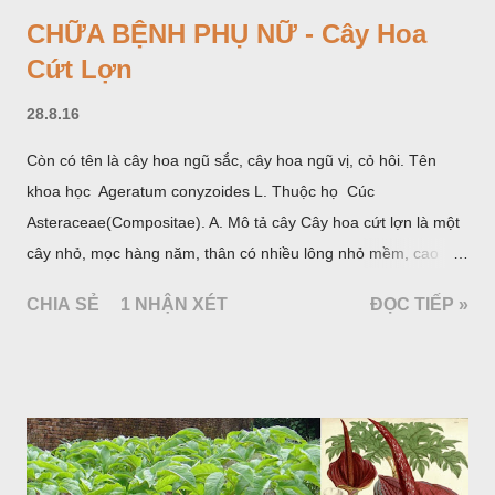
CHỮA BỆNH PHỤ NỮ - Cây Hoa
Cứt Lợn
28.8.16
Còn có tên là cây hoa ngũ sắc, cây hoa ngũ vị, cỏ hôi. Tên
khoa học Ageratum conyzoides L. Thuộc họ Cúc
Asteraceae(Compositae). A. Mô tả cây Cây hoa cứt lợn là một
cây nhỏ, mọc hàng năm, thân có nhiều lông nhỏ mềm, cao
chừng 25-50cm, mọc hoang ở khắp nơi trong nước ta. Lá mọc
CHIA SẺ
1 NHẬN XÉT
ĐỌC TIẾP »
đối hình trứng hay 3 cạnh, dài 2-6cm, rộng 1-3cm, mép có
răng cưa tròn, hai mặt đều có lông, mật dưới của lá nhạt hơn.
Hoa nhỏ, màu tím, xanh. Quả bế màu đen, có 5 sống dọc
(Hình dưới).