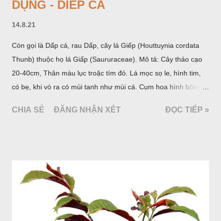
DỤNG - DIẾP CÁ
14.8.21
Còn gọi là Dấp cá, rau Dấp, cây lá Giếp (Houttuynia cordata
Thunb) thuộc họ lá Giấp (Saururaceae). Mô tả: Cây thảo cạo
20-40cm, Thân màu lục troặc tím đỏ. Lá mọc sọ le, hình tim,
có bẹ, khi vò ra có mùi tanh như mùi cá. Cụm hoa hình bông
bao bởi 4 lá bắc màu trắng, gồm nhiều hoa nhỏ màu vàng
CHIA SẺ
ĐĂNG NHẬN XÉT
ĐỌC TIẾP »
nhạt. Hạt hình trái xoan nhẵn. Mùa hoa quả: tháng 5 – 7.