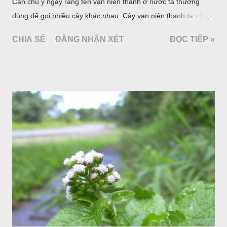
Cần chú ý ngay rằng tên vạn niên thanh ở nước ta thường
dùng để gọi nhiều cây khác nhau. Cây vạn niên thanh ta trồng
làm cảnh là cây Aglaonema siamense Engl, thuộc họ Ráy
CHIA SẺ
ĐĂNG NHẬN XÉT
ĐỌC TIẾP »
Araceae. Còn cây vạn niên thanh giới thiệu ở đây thuộc họ
Hành tỏi, hiện chúng tôi chưa thấy trồng ở nước ta, nhưng giới
thiệu ở đây để tránh nhầm lẫn.