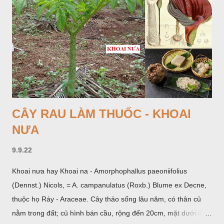
CÂY RAU LÀM THUỐC - KHOAI
NƯA
9.9.22
Khoai nưa hay Khoai na - Amorphophallus paeoniifolius
(Dennst.) Nicols, = A. campanulatus (Roxb.) Blume ex Decne,
thuộc họ Ráy - Araceae. Cây thảo sống lâu năm, có thân củ
nằm trong đất; củ hình bán cầu, rộng đến 20cm, mặt dưới lồi