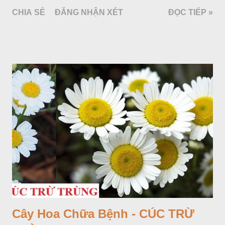
(Gramineae).
CHIA SẺ
ĐĂNG NHẬN XÉT
ĐỌC TIẾP »
Cây Hoa Chữa Bệnh - CÚC TRỪ