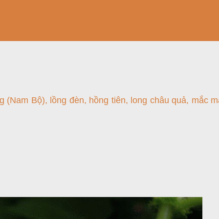
ồng (Nam Bộ), lồng đèn, hồng tiên, long châu quả, mắc m