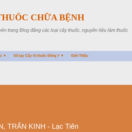
Chuyển đến nội dung chính
THUỐC CHỮA BỆNH
 trang Blog đăng các loại cây thuốc, nguyên liệu làm thuốc
ác ▼
Sổ tay Cây-Vị thuốc Đông Y ▼
Giới Thiệu
 TRẤN KINH - Lạc Tiên