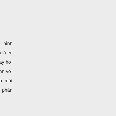
, hình
 lá có
ay hơi
nh với
a, mặt
o phấn