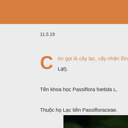
11.5.19
C
òn gọi là cây lạc, cây nhãn l
Lạt).
Tên khoa học Passiflora foetida L.
Thuộc họ Lạc tiên Passifloraceae.