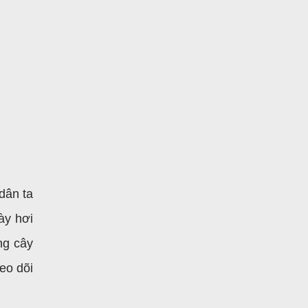
dân ta
ày hơi
ng cây
eo dõi