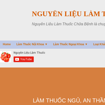
NGUYÊN LIỆU LÀM 
Nguyên Liệu Làm Thuốc Chữa Bệnh là chuyên
Home
Làm Thuốc Nội Khoa ▼
Làm Thuốc Ngoại Khoa ▼
Loại Kh
LÀM THUỐC NGỦ, AN THẦN,