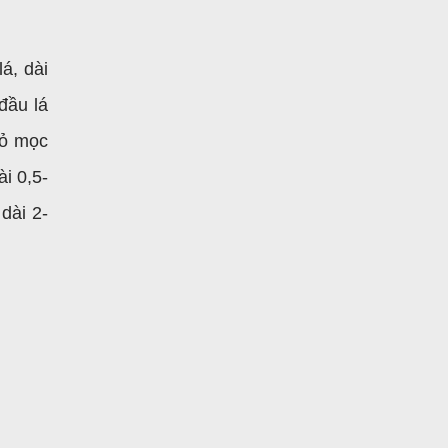
á, dài
đầu lá
hỏ mọc
i 0,5-
dài 2-