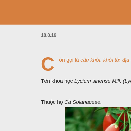
18.8.19
C
òn gọi là
câu khởi, khởi tử, địa 
Tên khoa học
Lycium sinense Mill. (Ly
Thuộc họ
Cà Solanaceae.