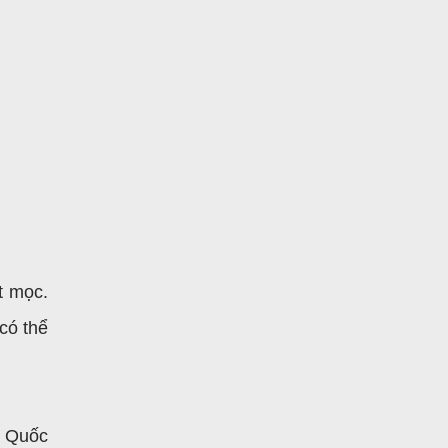
t mọc.
có thể
g Quốc