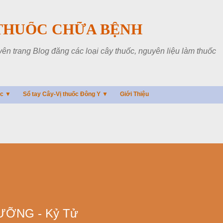
Chuyển đến nội dung chính
THUỐC CHỮA BỆNH
 trang Blog đăng các loại cây thuốc, nguyên liệu làm thuốc
ác ▼
Sổ tay Cây-Vị thuốc Đông Y ▼
Giới Thiệu
ƯỠNG - Kỷ Tử