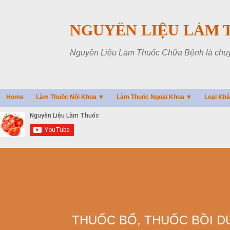
NGUYÊN LIỆU LÀM 
Nguyên Liệu Làm Thuốc Chữa Bệnh là chuyên
Home
Làm Thuốc Nội Khoa ▼
Làm Thuốc Ngoại Khoa ▼
Loại Kh
THUỐC BỔ, THUỐC BỒI D