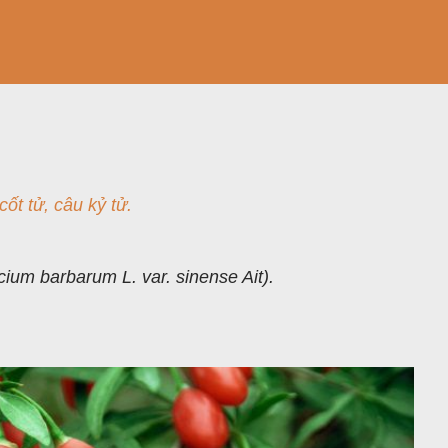
cốt tử, câu kỷ tử.
cium barbarum L. var. sinense Ait).