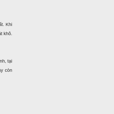
t. Khi
t khô.
h, tại
ây còn