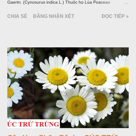
Gaertn. (Cynosurus indica L.) Thuộc họ Lúa Poaceae
(Gramineae).
CHIA SẺ
ĐĂNG NHẬN XÉT
ĐỌC TIẾP »