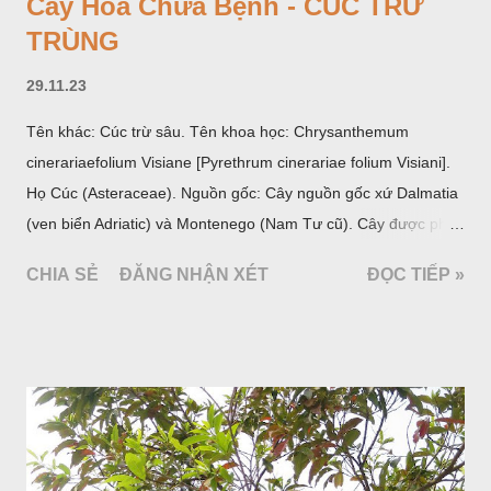
Cây Hoa Chữa Bệnh - CÚC TRỪ
TRÙNG
29.11.23
Tên khác: Cúc trừ sâu. Tên khoa học: Chrysanthemum
cinerariaefolium Visiane [Pyrethrum cinerariae folium Visiani].
Họ Cúc (Asteraceae). Nguồn gốc: Cây nguồn gốc xứ Dalmatia
(ven biển Adriatic) và Montenego (Nam Tư cũ). Cây được phân
bố ở vùng núi Ânpơ và Ban Căng (châu Âu); được nhiều nước
CHIA SẺ
ĐĂNG NHẬN XÉT
ĐỌC TIẾP »
trồng để khai thác: Pháp, Nga, Đức, Nam Tư (cũ), sau lan
sang và được trồng nhiều ở Nhật Bản (châu á), Kenia (châu
Phi) và Hoa Kỳ (châu Mỹ, Tân thế giới). Ở Việt Nam, Viện
Dược liệu đã trồng thử ở các trại cây thuốc Sa Pa (Lào Cai),
Tam Đảo (Vĩnh Phúc), đã thu được kết quả ban đầu (những
năm 1560- 70); thường trồng đến năm thứ hai, thứ ba mới hái
hoa; trồng một lần thu hoạch 10 - 20 năm.