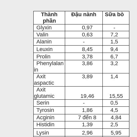
T
hành
Đậu nành
Sữa bò
phần
Glyxin
0,97
-
Valin
0,63
7,2
Alanin
-
1,5
Leuxin
8,45
9,4
Prolin
3,78
6,7
Phenylalan
3,86
3,2
in
Axit
3,89
1,4
aspactic
Axit
glutamic
19,46
15,55
Serin
-
0,5
Tyros
i
n
1,86
4,5
Acginin
7 đến 8
4,84
Histidin
1,39
2,5
Lys
i
n
2,96
5,95