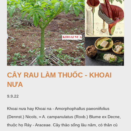
CÂY RAU LÀM THUỐC - KHOAI
NƯA
9.9.22
Khoai nưa hay Khoai na - Amorphophallus paeoniifolius
(Dennst.) Nicols, = A. campanulatus (Roxb.) Blume ex Decne,
thuộc họ Ráy - Araceae. Cây thảo sống lâu năm, có thân củ