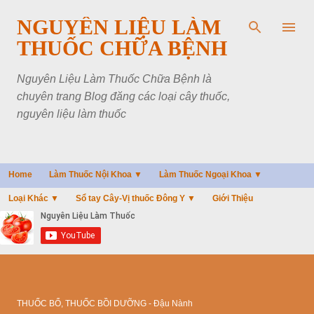
Chuyển đến nội dung chính
NGUYÊN LIỆU LÀM
THUỐC CHỮA BỆNH
Nguyên Liệu Làm Thuốc Chữa Bệnh là
chuyên trang Blog đăng các loại cây thuốc,
nguyên liệu làm thuốc
Home
Làm Thuốc Nội Khoa ▼
Làm Thuốc Ngoại Khoa ▼
Loại Khác ▼
Sổ tay Cây-Vị thuốc Đông Y ▼
Giới Thiệu
THUỐC BỔ, THUỐC BỒI DƯỠNG - Đậu Nành