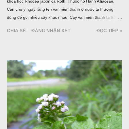
khoa học Rhodea japonica Roth. Thuộc họ Hành Alliaceae.
Cần chú ý ngay rằng tên vạn niên thanh ở nước ta thường
dùng để gọi nhiều cây khác nhau. Cây vạn niên thanh ta trồng
làm cảnh là cây Aglaonema siamense Engl, thuộc họ Ráy
CHIA SẺ
ĐĂNG NHẬN XÉT
ĐỌC TIẾP »
Araceae. Còn cây vạn niên thanh giới thiệu ở đây thuộc họ
Hành tỏi, hiện chúng tôi chưa thấy trồng ở nước ta, nhưng giới
thiệu ở đây để tránh nhầm lẫn.