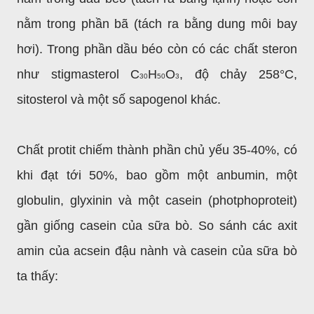
nằm trong phần bã (tách ra bằng dung môi bay
hơi). Trong phần dầu béo còn có các chất steron
như stigmasterol C
H
O
, độ chảy 258°C,
30
50
3
sitosterol và một số sapogenol khác.
Chất protit chiếm thành phần chủ yếu 35-40%, có
khi đạt tới 50%, bao gồm một anbumin, một
globulin, glyxinin và một casein (photphoproteit)
gần giống casein của sữa bò. So sánh các axit
amin của acsein đậu nành và casein của sữa bò
ta thấy: