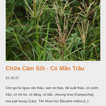
cá. Hoa nở về mùa hạ vào các tháng 5-8. (Hình dưới).
Chữa Cảm Sốt - Cỏ Mần Trầu
21.10.17
Còn gọi là ngưu cân thảo, sam tử thảo, tất suất thảo, cỏ vườn
trầu, cỏ chỉ tía, cỏ dáng, cỏ bắc, cheung kras (Campuchia),
mia pak kouay (Lào). Tên khoa học Eleusine indica (L.)