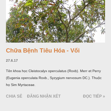
Chữa Bệnh Tiêu Hóa - Vối
27.6.17
Tên khoa học Cleistocalyx operculatus (Roxb). Merr et Perry
(Eugenia operculata Roxb., Syzygium nervosum DC.). Thuộc
họ Sim Myrtaceae.
CHIA SẺ
ĐĂNG NHẬN XÉT
ĐỌC TIẾP »