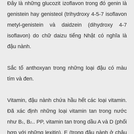
Đây là những glucozit izoflavon trong đó genin là
genistein hay genisteol (trihydroxy 4-5-7 isoflavon
metyl-genistein và daidzein (dihydroxy 4-7
isoflavon) do chữ daizu tiếng Nhật có nghĩa là
đậu nành.
Sắc tố anthoxyan trong những loại đậu có màu
tím và đen.
Vitamin, đậu nành chứa hầu hết các loại vitamin.
Đã xác định những loại vitamin tan trong nước
như B
, B
.. PP, vitamin tan trong dầu A và D (phối
1
2
hợp với những lexitin), E (trong đậu nành ở châu