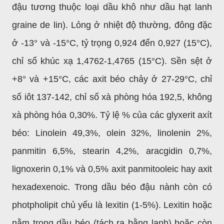
đậu tương thuộc loại dầu khô như dầu hạt lanh
graine de lin). Lỏng ở nhiệt độ thường, đông đặc
ở -13° và -15°C, tỷ trọng 0,924 đến 0,927 (15°C),
chỉ số khúc xạ 1,4762-1,4765 (15°C). Sền sệt ở
+8° và +15°C, các axit béo chảy ở 27-29°C, chỉ
số iôt 137-142, chỉ số xà phòng hóa 192,5, không
xà phòng hóa 0,30%. Tỷ lệ % của các glyxerit axít
béo: Linolein 49,3%, olein 32%, linolenin 2%,
panmitin 6,5%, stearin 4,2%, aracgidin 0,7%,
lignoxerin 0,1% và 0,5% axit panmitooleic hay axit
hexadexenoic. Trong dầu béo đậu nành còn có
photpholipit chủ yếu là lexitin (1-5%). Lexitin hoặc
nằm trong dầu béo (tách ra bằng lạnh) hoặc còn