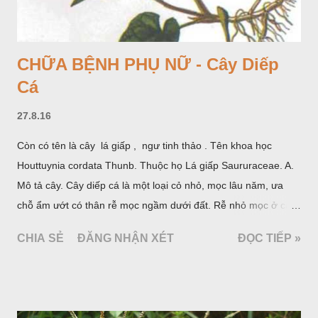
CHỮA BỆNH PHỤ NỮ - Cây Diếp
Cá
27.8.16
Còn có tên là cây lá giấp , ngư tinh thảo . Tên khoa học
Houttuynia cordata Thunb. Thuộc họ Lá giấp Saururaceae. A.
Mô tả cây. Cây diếp cá là một loại cỏ nhỏ, mọc lâu năm, ưa
chỗ ẩm ướt có thân rễ mọc ngầm dưới đất. Rễ nhỏ mọc ở các
đốt, thân mọc đứng cao 40cm, có lông hoặc ít lông. Lá mọc
CHIA SẺ
ĐĂNG NHẬN XÉT
ĐỌC TIẾP »
cách, hình tim, đầu lá, hơi nhọn hay nhọn hẳn. Hoa nhỏ màu
vàng nhạt, không có bao hoa, mọc thành bông, có 4 lá bắc
màu trắng; trông toàn bộ bề ngoài của cụm hoa và lá bắc
giống như một cây hoa đơn độc, toàn cây vò có mùi tanh như