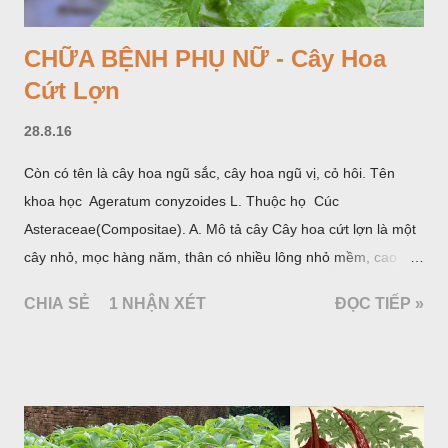
CHỮA BỆNH PHỤ NỮ - Cây Hoa
Cứt Lợn
28.8.16
Còn có tên là cây hoa ngũ sắc, cây hoa ngũ vị, cỏ hôi. Tên
khoa học Ageratum conyzoides L. Thuộc họ Cúc
Asteraceae(Compositae). A. Mô tả cây Cây hoa cứt lợn là một
cây nhỏ, mọc hàng năm, thân có nhiều lông nhỏ mềm, cao
chừng 25-50cm, mọc hoang ở khắp nơi trong nước ta. Lá mọc
CHIA SẺ
1 NHẬN XÉT
ĐỌC TIẾP »
đối hình trứng hay 3 cạnh, dài 2-6cm, rộng 1-3cm, mép có
răng cưa tròn, hai mặt đều có lông, mật dưới của lá nhạt hơn.
Hoa nhỏ, màu tím, xanh. Quả bế màu đen, có 5 sống dọc
(Hình dưới).