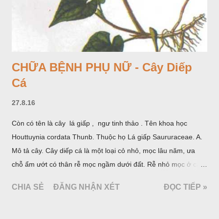
CHỮA BỆNH PHỤ NỮ - Cây Diếp
Cá
27.8.16
Còn có tên là cây lá giấp , ngư tinh thảo . Tên khoa học
Houttuynia cordata Thunb. Thuộc họ Lá giấp Saururaceae. A.
Mô tả cây. Cây diếp cá là một loại cỏ nhỏ, mọc lâu năm, ưa
chỗ ẩm ướt có thân rễ mọc ngầm dưới đất. Rễ nhỏ mọc ở các
đốt, thân mọc đứng cao 40cm, có lông hoặc ít lông. Lá mọc
CHIA SẺ
ĐĂNG NHẬN XÉT
ĐỌC TIẾP »
cách, hình tim, đầu lá, hơi nhọn hay nhọn hẳn. Hoa nhỏ màu
vàng nhạt, không có bao hoa, mọc thành bông, có 4 lá bắc