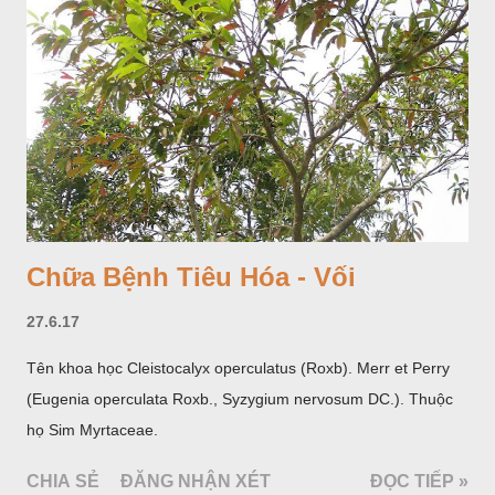
hoa; trồng một lần thu hoạch 10 - 20 năm.
Chữa Bệnh Tiêu Hóa - Vối
27.6.17
Tên khoa học Cleistocalyx operculatus (Roxb). Merr et Perry
(Eugenia operculata Roxb., Syzygium nervosum DC.). Thuộc
họ Sim Myrtaceae.
CHIA SẺ
ĐĂNG NHẬN XÉT
ĐỌC TIẾP »