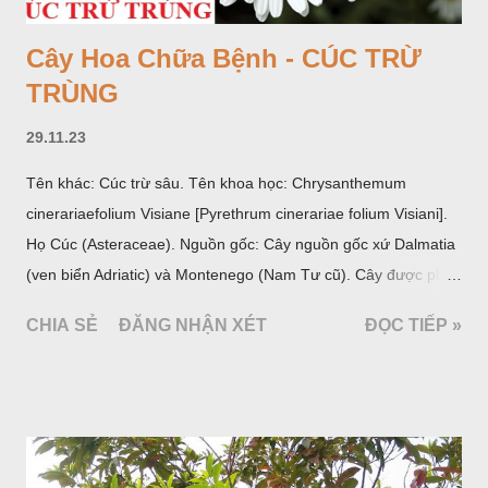
Cây Hoa Chữa Bệnh - CÚC TRỪ
TRÙNG
29.11.23
Tên khác: Cúc trừ sâu. Tên khoa học: Chrysanthemum
cinerariaefolium Visiane [Pyrethrum cinerariae folium Visiani].
Họ Cúc (Asteraceae). Nguồn gốc: Cây nguồn gốc xứ Dalmatia
(ven biển Adriatic) và Montenego (Nam Tư cũ). Cây được phân
bố ở vùng núi Ânpơ và Ban Căng (châu Âu); được nhiều nước
CHIA SẺ
ĐĂNG NHẬN XÉT
ĐỌC TIẾP »
trồng để khai thác: Pháp, Nga, Đức, Nam Tư (cũ), sau lan
sang và được trồng nhiều ở Nhật Bản (châu á), Kenia (châu
Phi) và Hoa Kỳ (châu Mỹ, Tân thế giới). Ở Việt Nam, Viện
Dược liệu đã trồng thử ở các trại cây thuốc Sa Pa (Lào Cai),
Tam Đảo (Vĩnh Phúc), đã thu được kết quả ban đầu (những
năm 1560- 70); thường trồng đến năm thứ hai, thứ ba mới hái