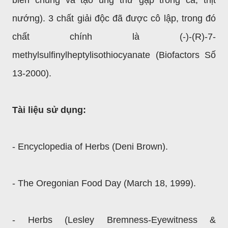
biến chủng và tạo ung thư gặp trong cá, thịt
nướng). 3 chất giải độc đã được cô lập, trong đó
chất chính là (-)-(R)-7-
methylsulfinylheptylisothiocyanate (Biofactors Số
13-2000).
Tài liệu sử dụng:
- Encyclopedia of Herbs (Deni Brown).
- The Oregonian Food Day (March 18, 1999).
- Herbs (Lesley Bremness-Eyewitness &