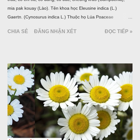
mia pak kouay (Lào). Tên khoa học Eleusine indica (L.)
Gaertn. (Cynosurus indica L.) Thuộc họ Lúa Poaceae
(Gramineae).
CHIA SẺ
ĐĂNG NHẬN XÉT
ĐỌC TIẾP »