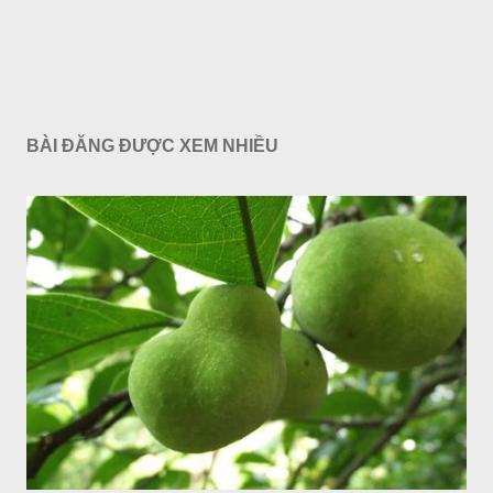
BÀI ĐĂNG ĐƯỢC XEM NHIỀU