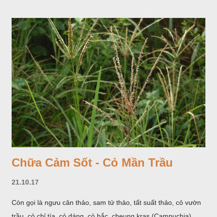
màu trắng; trông toàn bộ bề ngoài của cụm hoa và lá bắc
giống như một cây hoa đơn độc, toàn cây vò có mùi tanh như
cá. Hoa nở về mùa hạ vào các tháng 5-8. (Hình dưới).
Chữa Cảm Sốt - Cỏ Mần Trầu
21.10.17
Còn gọi là ngưu cân thảo, sam tử thảo, tất suất thảo, cỏ vườn
trầu, cỏ chỉ tía, cỏ dáng, cỏ bắc, cheung kras (Campuchia),