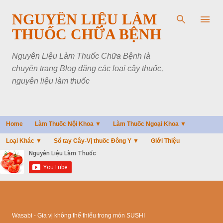
Chuyển đến nội dung chính
NGUYÊN LIỆU LÀM
THUỐC CHỮA BỆNH
Nguyên Liệu Làm Thuốc Chữa Bệnh là
chuyên trang Blog đăng các loại cây thuốc,
nguyên liệu làm thuốc
Home
Làm Thuốc Nội Khoa ▼
Làm Thuốc Ngoại Khoa ▼
Loại Khác ▼
Sổ tay Cây-Vị thuốc Đông Y ▼
Giới Thiệu
Wasabi - Gia vị không thể thiếu trong món SUSHI