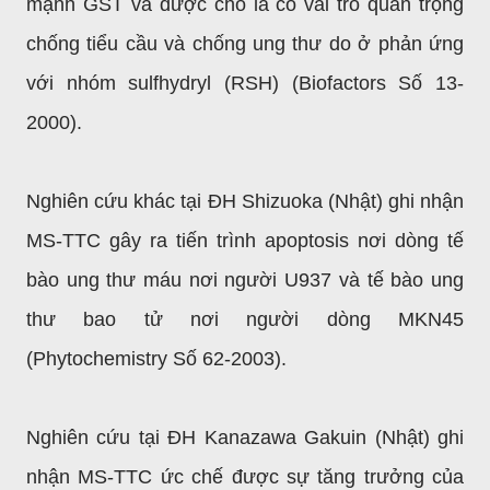
mạnh GST và được cho là có vai trò quan trọng
chống tiểu cầu và chống ung thư do ở phản ứng
với nhóm sulfhydryl (RSH) (Biofactors Số 13-
2000).
Nghiên cứu khác tại ĐH Shizuoka (Nhật) ghi nhận
MS-TTC gây ra tiến trình apoptosis nơi dòng tế
bào ung thư máu nơi người U937 và tế bào ung
thư bao tử nơi người dòng MKN45
(Phytochemistry Số 62-2003).
Nghiên cứu tại ĐH Kanazawa Gakuin (Nhật) ghi
nhận MS-TTC ức chế được sự tăng trưởng của