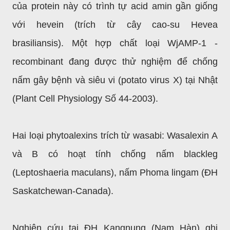
của protein này có trình tự acid amin gần giống
với hevein (trích từ cây cao-su Hevea
brasiliansis). Một hợp chất loại WjAMP-1 -
recombinant đang được thử nghiệm để chống
nấm gây bệnh và siêu vi (potato virus X) tại Nhật
(Plant Cell Physiology Số 44-2003).
Hai loại phytoalexins trích từ wasabi: Wasalexin A
và B có hoạt tính chống nấm blackleg
(Leptoshaeria maculans), nấm Phoma lingam (ĐH
Saskatchewan-Canada).
Nghiên cứu tại ĐH Kangnung (Nam Hàn) ghi