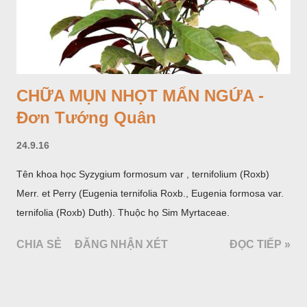
CHỮA MỤN NHỌT MẨN NGỨA -
Đơn Tướng Quân
24.9.16
Tên khoa học Syzygium formosum var , ternifolium (Roxb)
Merr. et Perry (Eugenia ternifolia Roxb., Eugenia formosa var.
ternifolia (Roxb) Duth). Thuộc họ Sim Myrtaceae.
CHIA SẺ
ĐĂNG NHẬN XÉT
ĐỌC TIẾP »