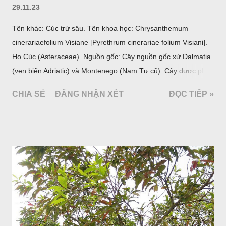
29.11.23
Tên khác: Cúc trừ sâu. Tên khoa học: Chrysanthemum
cinerariaefolium Visiane [Pyrethrum cinerariae folium Visiani].
Họ Cúc (Asteraceae). Nguồn gốc: Cây nguồn gốc xứ Dalmatia
(ven biển Adriatic) và Montenego (Nam Tư cũ). Cây được phân
bố ở vùng núi Ânpơ và Ban Căng (châu Âu); được nhiều nước
CHIA SẺ
ĐĂNG NHẬN XÉT
ĐỌC TIẾP »
trồng để khai thác: Pháp, Nga, Đức, Nam Tư (cũ), sau lan
sang và được trồng nhiều ở Nhật Bản (châu á), Kenia (châu
Phi) và Hoa Kỳ (châu Mỹ, Tân thế giới). Ở Việt Nam, Viện
Dược liệu đã trồng thử ở các trại cây thuốc Sa Pa (Lào Cai),
Tam Đảo (Vĩnh Phúc), đã thu được kết quả ban đầu (những
năm 1560- 70); thường trồng đến năm thứ hai, thứ ba mới hái
hoa; trồng một lần thu hoạch 10 - 20 năm.