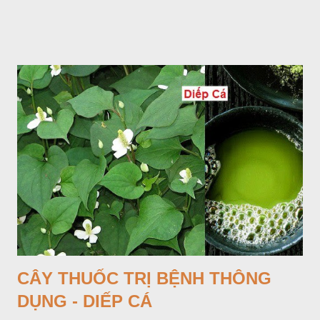
Lá mọc sau khi đã có hoa, thường chỉ có một lá có cuống cao
tới 1,5m được gọi là dọc (cọng) dọc màu xanh sẫm có đốm
bột; phiến chia làm 3 nom tựa như lá Ðu đủ. Cụm hoa gồm
một mo to màu đỏ xanh có đốm trắng, mặt trong màu đỏ thẫm,
bao lấy một bong mo là một trục mang phần hoa cái ở dưới,
phần hoa đực ở trên. Khoai nưa phân bố ở Ấn độ, Myanma,
Trung quốc, Việt nam, Campuchia, Malaixia, Inđônêxia,
Philippin. Ở nước ta, khoai nưa mọc hoang rải rác ở khắp các
vùng rừng núi, được bà con nhiều địa phương đem về trồng từ
lâu đời ở trong vườn, quanh bờ ao, dọc hàng rào và trên các
đồi để làm thức ăn cho người và gia súc, gặp nhiều ở các tỉnh
Lạng s...
CÂY THUỐC TRỊ BỆNH THÔNG
DỤNG - DIẾP CÁ