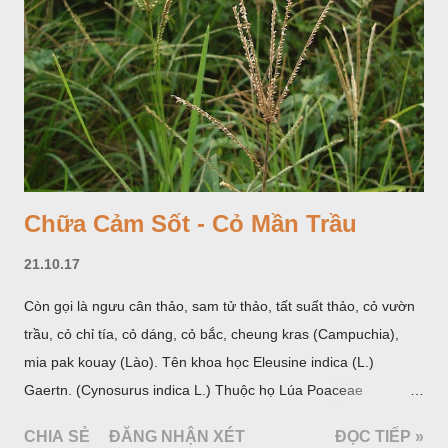
Chữa Cảm Sốt - Cỏ Mần Trầu
21.10.17
Còn gọi là ngưu cân thảo, sam tử thảo, tất suất thảo, cỏ vườn
trầu, cỏ chỉ tía, cỏ dáng, cỏ bắc, cheung kras (Campuchia),
mia pak kouay (Lào). Tên khoa học Eleusine indica (L.)
Gaertn. (Cynosurus indica L.) Thuộc họ Lúa Poaceae
(Gramineae).
CHIA SẺ
ĐĂNG NHẬN XÉT
ĐỌC TIẾP »