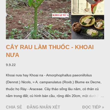
CÂY RAU LÀM THUỐC - KHOAI
NƯA
9.9.22
Khoai nưa hay Khoai na - Amorphophallus paeoniifolius
(Dennst.) Nicols, = A. campanulatus (Roxb.) Blume ex Decne,
thuộc họ Ráy - Araceae. Cây thảo sống lâu năm, có thân củ
nằm trong đất; củ hình bán cầu, rộng đến 20cm, mặt dưới lồi
mang một số rễ phụ và có những nốt như củ khoai tây chung
CHIA SẺ
ĐĂNG NHẬN XÉT
ĐỌC TIẾP »
quanh có 3-5 mấu lồi; vỏ củ màu nâu, thịt trắng vàng và cứng.