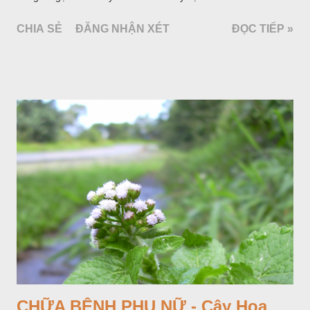
làm cảnh là cây Aglaonema siamense Engl, thuộc họ Ráy
CHIA SẺ
ĐĂNG NHẬN XÉT
ĐỌC TIẾP »
Araceae. Còn cây vạn niên thanh giới thiệu ở đây thuộc họ
Hành tỏi, hiện chúng tôi chưa thấy trồng ở nước ta, nhưng giới
thiệu ở đây để tránh nhầm lẫn.
CHỮA BỆNH PHỤ NỮ - Cây Hoa