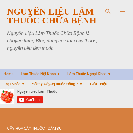
Chuyển đến nội dung chính
NGUYÊN LIỆU LÀM
THUỐC CHỮA BỆNH
Nguyên Liệu Làm Thuốc Chữa Bệnh là
chuyên trang Blog đăng các loại cây thuốc,
nguyên liệu làm thuốc
Home
Làm Thuốc Nội Khoa ▼
Làm Thuốc Ngoại Khoa ▼
Loại Khác ▼
Sổ tay Cây-Vị thuốc Đông Y ▼
Giới Thiệu
CÂY HOA CÂY THUỐC - DÂM BỤT