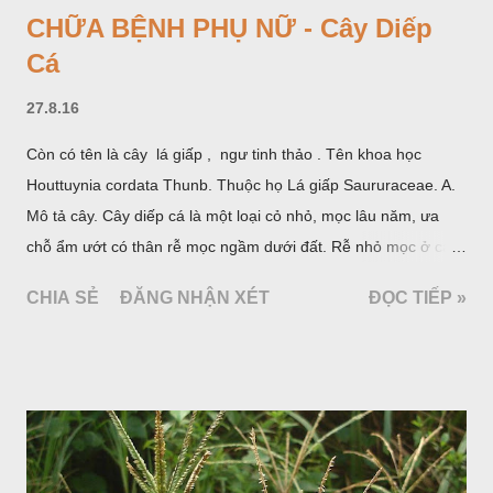
CHỮA BỆNH PHỤ NỮ - Cây Diếp
Cá
27.8.16
Còn có tên là cây lá giấp , ngư tinh thảo . Tên khoa học
Houttuynia cordata Thunb. Thuộc họ Lá giấp Saururaceae. A.
Mô tả cây. Cây diếp cá là một loại cỏ nhỏ, mọc lâu năm, ưa
chỗ ẩm ướt có thân rễ mọc ngầm dưới đất. Rễ nhỏ mọc ở các
đốt, thân mọc đứng cao 40cm, có lông hoặc ít lông. Lá mọc
CHIA SẺ
ĐĂNG NHẬN XÉT
ĐỌC TIẾP »
cách, hình tim, đầu lá, hơi nhọn hay nhọn hẳn. Hoa nhỏ màu
vàng nhạt, không có bao hoa, mọc thành bông, có 4 lá bắc
màu trắng; trông toàn bộ bề ngoài của cụm hoa và lá bắc
giống như một cây hoa đơn độc, toàn cây vò có mùi tanh như
cá. Hoa nở về mùa hạ vào các tháng 5-8. (Hình dưới).