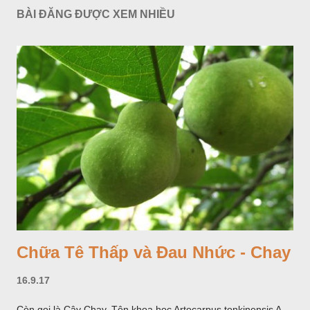
BÀI ĐĂNG ĐƯỢC XEM NHIỀU
Chữa Tê Thấp và Đau Nhức - Chay
16.9.17
Còn gọi là Cây Chay. Tên khoa học Artocarpus tonkinensis A.