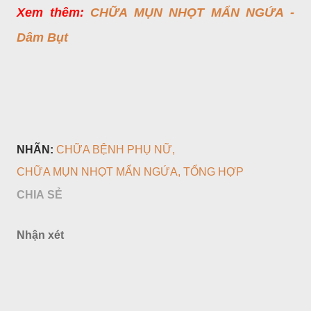
Xem thêm:
CHỮA MỤN NHỌT MẨN NGỨA -
Dâm Bụt
NHÃN:
CHỮA BỆNH PHỤ NỮ
CHỮA MỤN NHỌT MẨN NGỨA
TỔNG HỢP
CHIA SẺ
Nhận xét