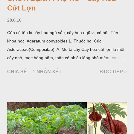
Cứt Lợn
28.8.16
Còn có tên là cây hoa ngũ sắc, cây hoa ngũ vị, cỏ hôi. Tên
khoa học Ageratum conyzoides L. Thuộc họ Cúc
Asteraceae(Compositae). A. Mô tả cây Cây hoa cứt lợn là một
cây nhỏ, mọc hàng năm, thân có nhiều lông nhỏ mềm, cao
chừng 25-50cm, mọc hoang ở khắp nơi trong nước ta. Lá mọc
CHIA SẺ
1 NHẬN XÉT
ĐỌC TIẾP »
đối hình trứng hay 3 cạnh, dài 2-6cm, rộng 1-3cm, mép có
răng cưa tròn, hai mặt đều có lông, mật dưới của lá nhạt hơn.
Hoa nhỏ, màu tím, xanh. Quả bế màu đen, có 5 sống dọc
(Hình dưới).