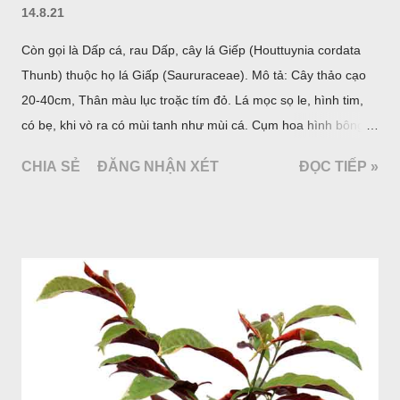
14.8.21
Còn gọi là Dấp cá, rau Dấp, cây lá Giếp (Houttuynia cordata
Thunb) thuộc họ lá Giấp (Saururaceae). Mô tả: Cây thảo cạo
20-40cm, Thân màu lục troặc tím đỏ. Lá mọc sọ le, hình tim,
có bẹ, khi vò ra có mùi tanh như mùi cá. Cụm hoa hình bông
bao bởi 4 lá bắc màu trắng, gồm nhiều hoa nhỏ màu vàng
CHIA SẺ
ĐĂNG NHẬN XÉT
ĐỌC TIẾP »
nhạt. Hạt hình trái xoan nhẵn. Mùa hoa quả: tháng 5 – 7.