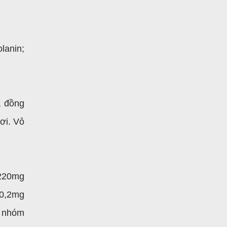
lanin;
à đồng
ơi. Vỏ
 220mg
 0,2mg
c nhóm