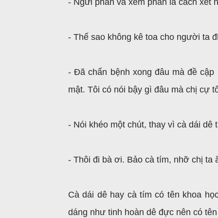
- Ngửi phân và xem phân là cách xét 
- Thế sao không kê toa cho người ta đi
- Đã chẩn bệnh xong đâu mà đề cập "t
mật. Tôi có nói bậy gì đâu mà chị cự t
- Nói khéo một chút, thay vì cà dái dê 
- Thôi đi bà ơi. Bảo cà tím, nhỡ chị ta
Cà dái dê hay cà tím có tên khoa họ
dáng như tinh hoàn dê đực nên có tên C