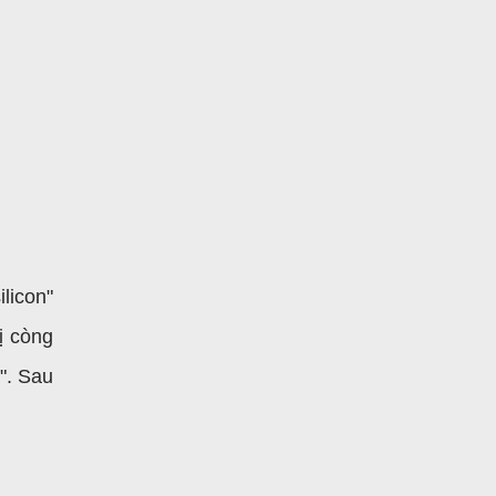
licon"
ị còng
c". Sau