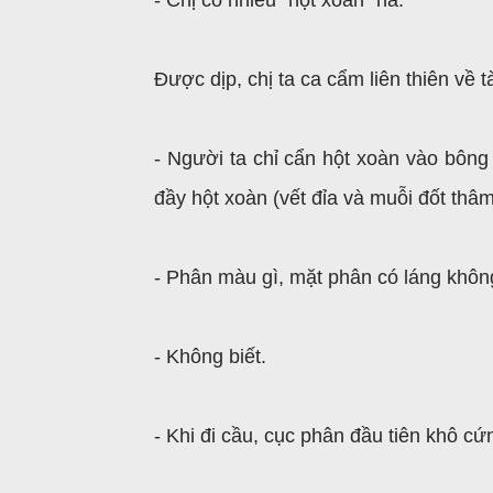
- Chị có nhiều "hột xoàn" há.
Được dịp, chị ta ca cẩm liên thiên về
- Người ta chỉ cẩn hột xoàn vào bông 
đầy hột xoàn (vết đỉa và muỗi đốt thâm 
- Phân màu gì, mặt phân có láng khôn
- Không biết.
- Khi đi cầu, cục phân đầu tiên khô 