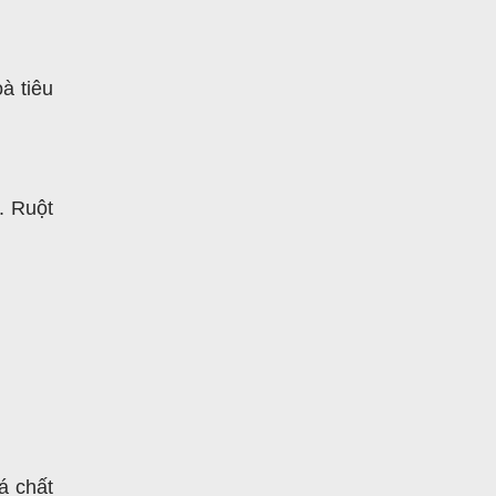
à tiêu
. Ruột
á chất