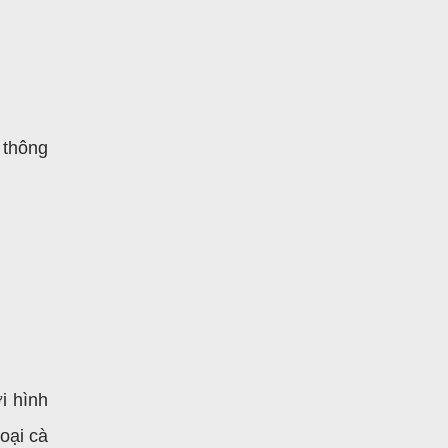
 thông
i hình
oại cà