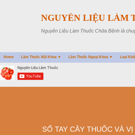
NGUYÊN LIỆU LÀM 
Nguyên Liệu Làm Thuốc Chữa Bệnh là chuyên
Home
Làm Thuốc Nội Khoa ▼
Làm Thuốc Ngoại Khoa ▼
Loại Kh
SỔ TAY CÂY THUỐC VÀ VỊ