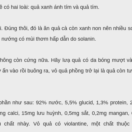
có hai loài: quả xanh ánh tím và quả tím.
. Đúng thôi, đó là ăn quả cà còn xanh non nên nhiều so
dê nướng có mùi thơm hấp dẫn do solanin.
 không còn cứng nữa. Hãy lưạ quả có da bóng mượt v
 ấn vào rồi buông ra, vỏ quả phồng trở lại là quả còn tư
h phần như sau: 92% nước, 5,5% glucid, 1,3% protein,
ng calci, 15mg lưu huỳnh, 0,5mg sắt, 0,2mg mangan,
ều chất nhày. Vỏ quả có violantine, một chất thuộ