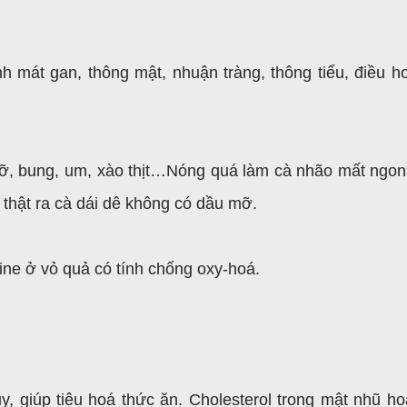
h mát gan, thông mật, nhuận tràng, thông tiểu, điều ho
ỡ, bung, um, xào thịt…Nóng quá làm cà nhão mất ngon
 thật ra cà dái dê không có dầu mỡ.
ntine ở vỏ quả có tính chống oxy-hoá.
ụy, giúp tiêu hoá thức ăn. Cholesterol trong mật nhũ ho