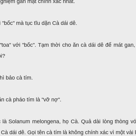
nghiệm gan mật chính xác nhất.
 "bốc" mà tục tĩu dặn Cà dái dê.
oa" với "bốc". Tạm thời cho ăn cà dái dê để mát gan,
ôi?
thì bảo cà tím.
 ăn cà pháo tím là "vỡ nợ".
c là Solanum melongena, họ Cà. Quả dài lòng thòng vớ
à dái dê. Gọi tên cà tím là không chính xác vì một vài l