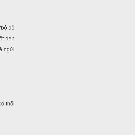
 "bộ đồ
tốt đẹp
à ngửi
ó thối