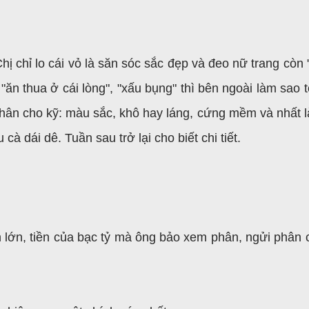
 Chị chỉ lo cái vỏ là săn sóc sắc đẹp và đeo nữ trang còn
 "ăn thua ở cái lòng", "xấu bụng" thì bên ngoài làm sao 
hân cho kỹ: màu sắc, khô hay láng, cứng mềm và nhất l
à dái dê. Tuần sau trở lại cho biết chi tiết.
n lớn, tiền của bạc tỷ mà ông bảo xem phân, ngửi phân c