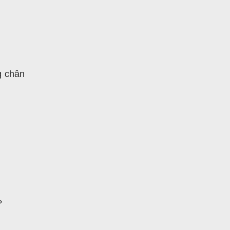
g chân
?