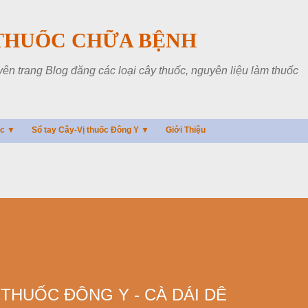
Chuyển đến nội dung chính
THUỐC CHỮA BỆNH
 trang Blog đăng các loại cây thuốc, nguyên liệu làm thuốc
ác ▼
Sổ tay Cây-Vị thuốc Đông Y ▼
Giới Thiệu
 THUỐC ĐÔNG Y - CÀ DÁI DÊ