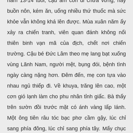
năm 13-14 tuổi, cậu ấm còn đi chưa vững, hay
buồn nôn, kém ăn, uống nhiều thứ thuốc mà sức
khỏe vẫn không khá lên được. Mùa xuân năm ấy
xảy ra chiến tranh, viên quan đánh không nổi
thiên binh vạn mã của địch, chết nơi chiến
trường. Cậu bé Đức Lâm theo mẹ lang bạt xuống
vùng Lãnh Nam, người mệt, bụng đói, bệnh tình
ngày càng nặng hơn. Đêm đến, mẹ con tựa vào
nhau ngủ thiếp đi. Về khuya, trăng lên cao, một
cơn gió lạnh làm cho phu nhân tỉnh giấc. Bà thấy
trên sườn đồi trước mặt có ánh vàng lấp lánh.
Một ông tiên râu tóc bạc phơ cầm gậy, lúc chỉ
sang phía đông, lúc chỉ sang phía tây. Mấy chục