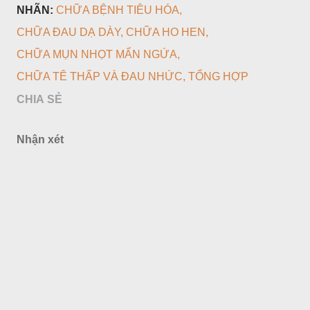
NHÃN:
CHỮA BỆNH TIÊU HÓA
CHỮA ĐAU DẠ DÀY
CHỮA HO HEN
CHỮA MỤN NHỌT MẨN NGỨA
CHỮA TÊ THẤP VÀ ĐAU NHỨC
TỔNG HỢP
CHIA SẺ
Nhận xét