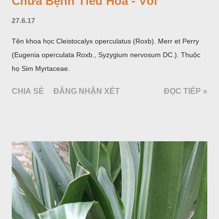
Chữa Bệnh Tiêu Hóa - Vối
27.6.17
Tên khoa học Cleistocalyx operculatus (Roxb). Merr et Perry
(Eugenia operculata Roxb., Syzygium nervosum DC.). Thuộc
họ Sim Myrtaceae.
CHIA SẺ
ĐĂNG NHẬN XÉT
ĐỌC TIẾP »