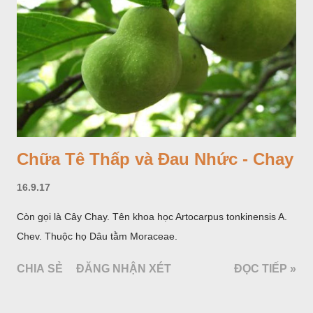
Chữa Tê Thấp và Đau Nhức - Chay
16.9.17
Còn gọi là Cây Chay. Tên khoa học Artocarpus tonkinensis A.
Chev. Thuộc họ Dâu tằm Moraceae.
CHIA SẺ
ĐĂNG NHẬN XÉT
ĐỌC TIẾP »