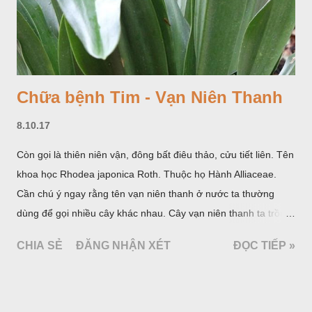
Chữa bệnh Tim - Vạn Niên Thanh
8.10.17
Còn gọi là thiên niên vận, đông bất điêu thảo, cửu tiết liên. Tên
khoa học Rhodea japonica Roth. Thuộc họ Hành Alliaceae.
Cần chú ý ngay rằng tên vạn niên thanh ở nước ta thường
dùng để gọi nhiều cây khác nhau. Cây vạn niên thanh ta trồng
làm cảnh là cây Aglaonema siamense Engl, thuộc họ Ráy
CHIA SẺ
ĐĂNG NHẬN XÉT
ĐỌC TIẾP »
Araceae. Còn cây vạn niên thanh giới thiệu ở đây thuộc họ
Hành tỏi, hiện chúng tôi chưa thấy trồng ở nước ta, nhưng giới
thiệu ở đây để tránh nhầm lẫn.