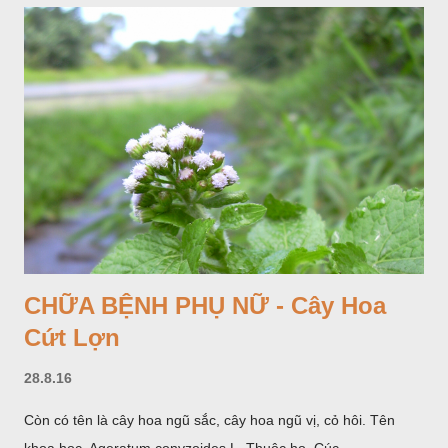
CHỮA BỆNH PHỤ NỮ - Cây Hoa
Cứt Lợn
28.8.16
Còn có tên là cây hoa ngũ sắc, cây hoa ngũ vị, cỏ hôi. Tên
khoa học Ageratum conyzoides L. Thuộc họ Cúc