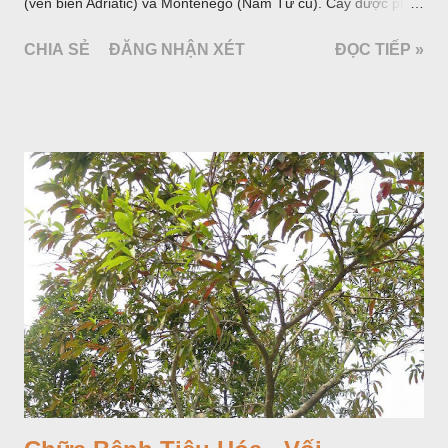
(ven biển Adriatic) và Montenego (Nam Tư cũ). Cây được phân
bố ở vùng núi Ânpơ và Ban Căng (châu Âu); được nhiều nước
CHIA SẺ
ĐĂNG NHẬN XÉT
ĐỌC TIẾP »
trồng để khai thác: Pháp, Nga, Đức, Nam Tư (cũ), sau lan
sang và được trồng nhiều ở Nhật Bản (châu á), Kenia (châu
Phi) và Hoa Kỳ (châu Mỹ, Tân thế giới). Ở Việt Nam, Viện
Dược liệu đã trồng thử ở các trại cây thuốc Sa Pa (Lào Cai),
Tam Đảo (Vĩnh Phúc), đã thu được kết quả ban đầu (những
năm 1560- 70); thường trồng đến năm thứ hai, thứ ba mới hái
hoa; trồng một lần thu hoạch 10 - 20 năm.