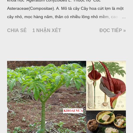
Asteraceae(Compositae). A. Mô tả cây Cây hoa cứt lợn là một
cây nhỏ, mọc hàng năm, thân có nhiều lông nhỏ mềm, cao
chừng 25-50cm, mọc hoang ở khắp nơi trong nước ta. Lá mọc
CHIA SẺ
1 NHẬN XÉT
ĐỌC TIẾP »
đối hình trứng hay 3 cạnh, dài 2-6cm, rộng 1-3cm, mép có
răng cưa tròn, hai mặt đều có lông, mật dưới của lá nhạt hơn.
Hoa nhỏ, màu tím, xanh. Quả bế màu đen, có 5 sống dọc
(Hình dưới).