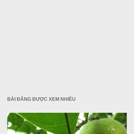
BÀI ĐĂNG ĐƯỢC XEM NHIỀU