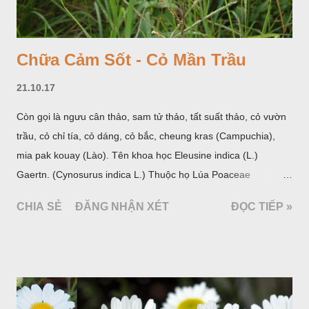
Chữa Cảm Sốt - Cỏ Mần Trầu
21.10.17
Còn gọi là ngưu cân thảo, sam tử thảo, tất suất thảo, cỏ vườn
trầu, cỏ chỉ tía, cỏ dáng, cỏ bắc, cheung kras (Campuchia),
mia pak kouay (Lào). Tên khoa học Eleusine indica (L.)
Gaertn. (Cynosurus indica L.) Thuộc họ Lúa Poaceae
(Gramineae).
CHIA SẺ
ĐĂNG NHẬN XÉT
ĐỌC TIẾP »