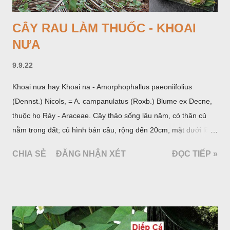
CÂY RAU LÀM THUỐC - KHOAI
NƯA
9.9.22
Khoai nưa hay Khoai na - Amorphophallus paeoniifolius
(Dennst.) Nicols, = A. campanulatus (Roxb.) Blume ex Decne,
thuộc họ Ráy - Araceae. Cây thảo sống lâu năm, có thân củ
nằm trong đất; củ hình bán cầu, rộng đến 20cm, mặt dưới lồi
mang một số rễ phụ và có những nốt như củ khoai tây chung
CHIA SẺ
ĐĂNG NHẬN XÉT
ĐỌC TIẾP »
quanh có 3-5 mấu lồi; vỏ củ màu nâu, thịt trắng vàng và cứng.
Lá mọc sau khi đã có hoa, thường chỉ có một lá có cuống cao
tới 1,5m được gọi là dọc (cọng) dọc màu xanh sẫm có đốm
bột; phiến chia làm 3 nom tựa như lá Ðu đủ. Cụm hoa gồm
một mo to màu đỏ xanh có đốm trắng, mặt trong màu đỏ thẫm,