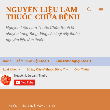
Chuyển đến nội dung chính
NGUYÊN LIỆU LÀM
THUỐC CHỮA BỆNH
Nguyên Liệu Làm Thuốc Chữa Bệnh là
chuyên trang Blog đăng các loại cây thuốc,
nguyên liệu làm thuốc
Home
Làm Thuốc Nội Khoa ▼
Làm Thuốc Ngoại Khoa ▼
Loại Khác ▼
Sổ tay Cây-Vị thuốc Đông Y ▼
Giới Thiệu
TRỊ BỆNH BẰNG TRÁI CÂY - ĐU ĐỦ