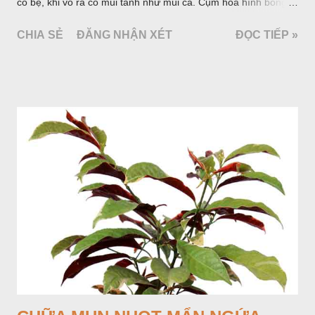
có bẹ, khi vò ra có mùi tanh như mùi cá. Cụm hoa hình bông
bao bởi 4 lá bắc màu trắng, gồm nhiều hoa nhỏ màu vàng
CHIA SẺ
ĐĂNG NHẬN XÉT
ĐỌC TIẾP »
nhạt. Hạt hình trái xoan nhẵn. Mùa hoa quả: tháng 5 – 7.