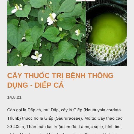
bao lấy một bong mo là một trục mang phần hoa cái ở dưới,
phần hoa đực ở trên. Khoai nưa phân bố ở Ấn độ, Myanma,
Trung quốc, Việt nam, Campuchia, Malaixia, Inđônêxia,
Philippin. Ở nước ta, khoai nưa mọc hoang rải rác ở khắp các
vùng rừng núi, được bà con nhiều địa phương đem về trồng từ
lâu đời ở trong vườn, quanh bờ ao, dọc hàng rào và trên các
đồi để làm thức ăn cho người và gia súc, gặp nhiều ở các tỉnh
Lạng s...
CÂY THUỐC TRỊ BỆNH THÔNG
DỤNG - DIẾP CÁ
14.8.21
Còn gọi là Dấp cá, rau Dấp, cây lá Giếp (Houttuynia cordata
Thunb) thuộc họ lá Giấp (Saururaceae). Mô tả: Cây thảo cạo
20-40cm, Thân màu lục troặc tím đỏ. Lá mọc sọ le, hình tim,