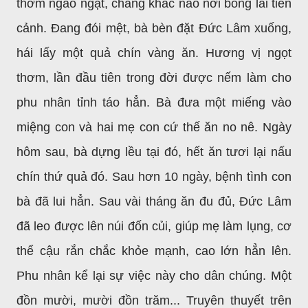
thơm ngào ngạt, chẳng khác nào nơi bồng lai tiên
cảnh. Đang đói mệt, bà bèn đặt Đức Lâm xuống,
hái lấy một quả chín vàng ăn. Hương vị ngọt
thơm, lần đầu tiên trong đời được nếm làm cho
phu nhân tỉnh táo hẳn. Bà đưa một miếng vào
miệng con và hai mẹ con cứ thế ăn no nê. Ngày
hôm sau, bà dựng lều tại đó, hết ăn tươi lại nấu
chín thứ quả đó. Sau hơn 10 ngày, bệnh tình con
bà đã lui hẳn. Sau vài tháng ăn đu đủ, Đức Lâm
đã leo được lên núi đốn củi, giúp mẹ làm lụng, cơ
thể cậu rắn chắc khỏe mạnh, cao lớn hẳn lên.
Phu nhân kể lại sự việc này cho dân chúng. Một
đồn mười, mười đồn trăm... Truyên thuyết trên