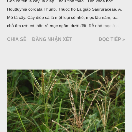
Còn có tên là cây lá giấp , ngư tinh thảo . Tên khoa học
Houttuynia cordata Thunb. Thuộc họ Lá giấp Saururaceae. A.
Mô tả cây. Cây diếp cá là một loại cỏ nhỏ, mọc lâu năm, ưa
chỗ ẩm ướt có thân rễ mọc ngầm dưới đất. Rễ nhỏ mọc ở các
đốt, thân mọc đứng cao 40cm, có lông hoặc ít lông. Lá mọc
CHIA SẺ
ĐĂNG NHẬN XÉT
ĐỌC TIẾP »
cách, hình tim, đầu lá, hơi nhọn hay nhọn hẳn. Hoa nhỏ màu
vàng nhạt, không có bao hoa, mọc thành bông, có 4 lá bắc
màu trắng; trông toàn bộ bề ngoài của cụm hoa và lá bắc
giống như một cây hoa đơn độc, toàn cây vò có mùi tanh như
cá. Hoa nở về mùa hạ vào các tháng 5-8. (Hình dưới).