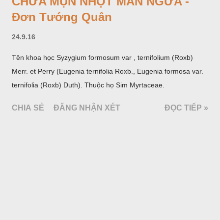
CHỮA MỤN NHỌT MẨN NGỨA -
Đơn Tướng Quân
24.9.16
Tên khoa học Syzygium formosum var , ternifolium (Roxb)
Merr. et Perry (Eugenia ternifolia Roxb., Eugenia formosa var.
ternifolia (Roxb) Duth). Thuộc họ Sim Myrtaceae.
CHIA SẺ
ĐĂNG NHẬN XÉT
ĐỌC TIẾP »