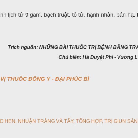
h lịch tử 9 gam, bạch truật, tô tử, hạnh nhân, bán hạ, t
Trích nguồn: NHỮNG BÀI THUỐC TRỊ BỆNH BẰNG TR
Chủ biên: Hà Duyệt Phi - Vương L
VỊ THUỐC ĐÔNG Y - ĐẠI PHÚC BÌ
O HEN
NHUẬN TRÀNG VÀ TẨY
TỔNG HỢP
TRỊ GIUN SÁN