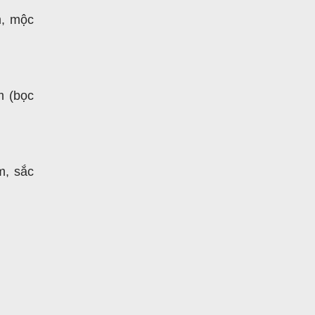
m, mộc
m (bọc
m, sắc