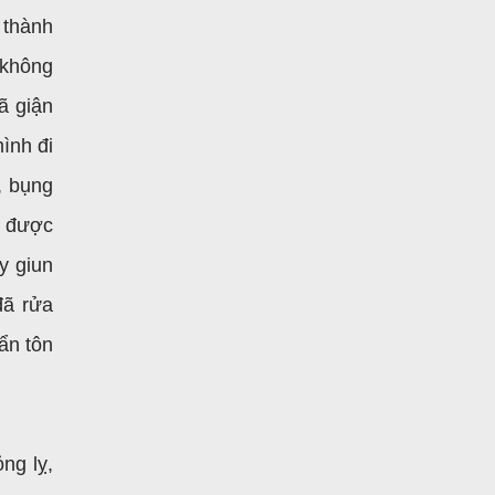
 thành
 không
ã giận
ình đi
, bụng
y được
y giun
đã rửa
ẩn tôn
ng lỵ,