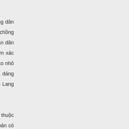
ng dân
 chồng
ân dân
ôm xác
to nhỏ
, dáng
- Lang
 thuộc
bản có