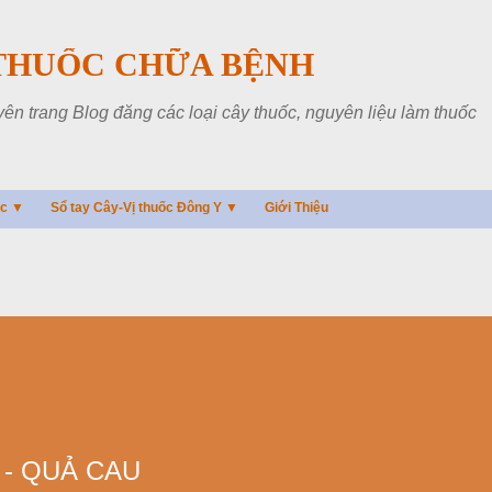
Chuyển đến nội dung chính
THUỐC CHỮA BỆNH
 trang Blog đăng các loại cây thuốc, nguyên liệu làm thuốc
ác ▼
Sổ tay Cây-Vị thuốc Đông Y ▼
Giới Thiệu
 - QUẢ CAU