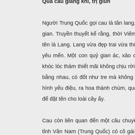
Quả cau giáng khí, trị giun
Người Trung Quốc gọi cau là tân lang.
gian. Truyền thuyết kể rằng, thời Vi
tên là Lang. Lang vừa đẹp trai vừa t
yêu mến. Một con quỷ gian ác, xảo 
khóc lóc thảm thiết mãi không chịu rờ
bằng nhau, có đốt như tre mà không
hình yểu điệu, ra hoa thành chùm, quả
để đặt tên cho loài cây ấy.
Cau còn liên quan đến một câu chuy
tỉnh Vân Nam (Trung Quốc) có cô gái