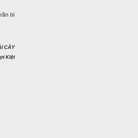
rần bì
ÁI CÂY
ợi Kiệt