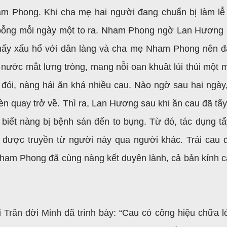
am Phong. Khi cha mẹ hai người đang chuẩn bị làm lễ
bỗng mỗi ngày một to ra. Nham Phong ngờ Lan Hương
hấy xấu hổ với dân làng và cha mẹ Nham Phong nên đ
nước mắt lưng tròng, mang nỗi oan khuât lủi thủi một m
đói, nàng hái ăn khá nhiều cau. Nào ngờ sau hai ngày
èn quay trở về. Thì ra, Lan Hương sau khi ăn cau đã tẩ
 biết nàng bị bệnh sán đến to bụng. Từ đó, tác dụng tẩ
được truyền từ người này qua người khác. Trái cau 
am Phong đã cùng nàng kết duyên lành, cả bản kính c
Trân đời Minh đã trình bày: “Cau có công hiệu chữa lỏ