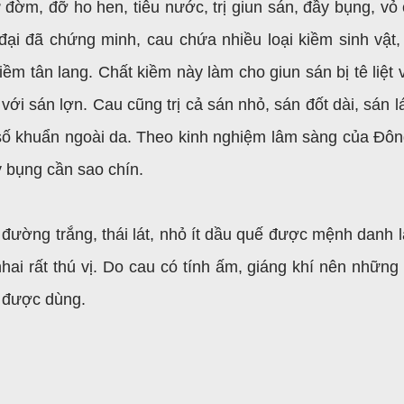
 đờm, đỡ ho hen, tiêu nước, trị giun sán, đầy bụng, vỏ c
đại đã chứng minh, cau chứa nhiều loại kiềm sinh vật,
kiềm tân lang. Chất kiềm này làm cho giun sán bị tê liệt
 với sán lợn. Cau cũng trị cả sán nhỏ, sán đốt dài, sán l
số khuẩn ngoài da. Theo kinh nghiệm lâm sàng của Đông 
 bụng cần sao chín.
đường trắng, thái lát, nhỏ ít dầu quế được mệnh danh l
i rất thú vị. Do cau có tính ấm, giáng khí nên những
g được dùng.