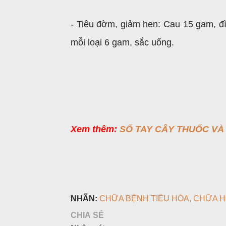
- Tiêu đờm, giảm hen: Cau 15 gam, đìn
mỗi loại 6 gam, sắc uống.
Xem thêm:
SỔ TAY CÂY THUỐC VÀ 
NHÃN:
CHỮA BỆNH TIÊU HÓA
CHỮA H
CHIA SẺ