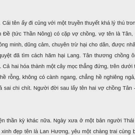
 Cái tên ấy đi củng với một truyền thuyết khá lý thú tro
êm Đề (tức Thần Nông) có cặp vợ chồng, vợ tên là Tân,
hông minh, dũng cảm, chuyên trừ hại cho dân, được nh
quyệt đã tìm cách hãm hại Lang. Tân thương chồng 
i. Cả hai hóa thành một cây mọc thẳng đứng, trên dưới 
 hề rỗng, không có cành ngang, chẳng hề nghiêng ngả
 sai chi chít. Người đời sau lấy tên hai vợ chồng Tân 
ện thần kỳ khác nữa. Ngày xưa ở một bản người Thái
 xinh đẹp tên là Lan Hương, yêu một chàng trai cùng 