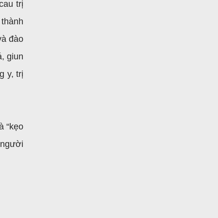
au trị
 thành
 và đào
á, giun
y, trị
à “kẹo
 người