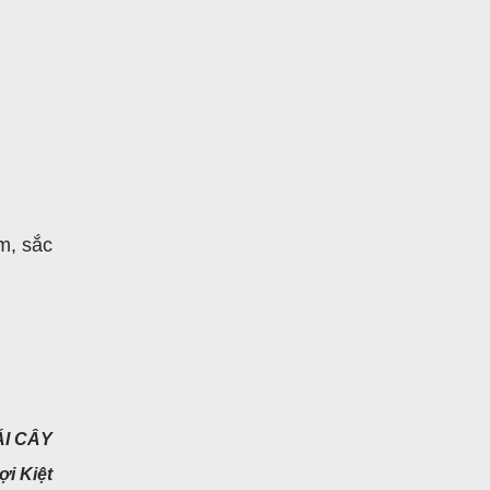
m, sắc
ÁI CÂY
ợi Kiệt