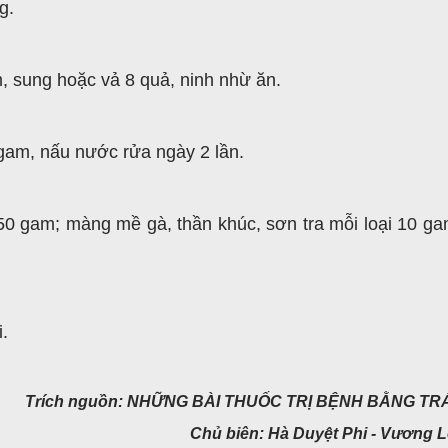
g.
, sung hoặc vả 8 quả, ninh nhừ ăn.
gam, nấu nước rửa ngày 2 lần.
g 50 gam; màng mề gà, thần khúc, sơn tra mỗi loại 10 ga
i.
Trích nguồn: NHỮNG BÀI THUỐC TRỊ BỆNH BẰNG TR
Chủ biên: Hà Duyệt Phi - Vương L