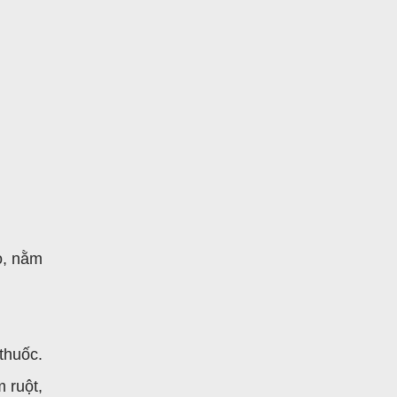
ỏ, nằm
thuốc.
 ruột,