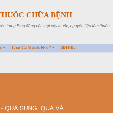
Chuyển đến nội dung chính
THUỐC CHỮA BỆNH
 trang Blog đăng các loại cây thuốc, nguyên liệu làm thuốc
ác ▼
Sổ tay Cây-Vị thuốc Đông Y ▼
Giới Thiệu
 - QUẢ SUNG, QUẢ VẢ