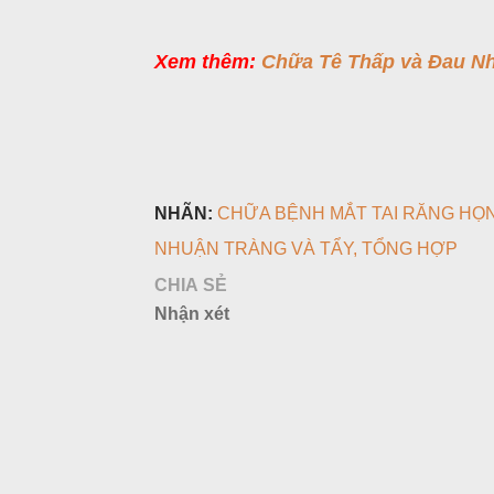
Xem thêm:
Chữa Tê Thấp và Đau N
NHÃN:
CHỮA BỆNH MẮT TAI RĂNG HỌ
NHUẬN TRÀNG VÀ TẨY
TỔNG HỢP
CHIA SẺ
Nhận xét