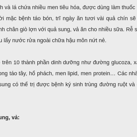
nh và lá chứa nhiều men tiêu hóa, được dùng làm thuốc 
ười mặc bệnh táo bón, trĩ ngày ăn tươi vài quả chín sẽ
ninh chân giò lợn với quả sung, vả ăn cho nhiều sữa. Rễ 
 lấy nước rửa ngoài chữa hậu môn nứt nẻ.
ó trên 10 thành phần dinh dưỡng như đường glucoza, x
 trong táo tây, hổ phách, men lipid, men protein… Các nh
 sung có thể trị được bệnh ký sinh trùng đường ruột và
ung, vả: