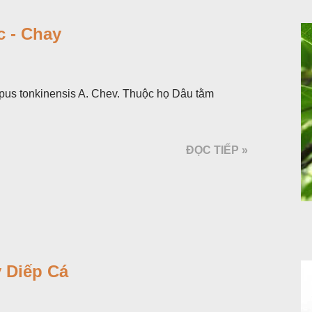
 - Chay
pus tonkinensis A. Chev. Thuộc họ Dâu tằm
ĐỌC TIẾP »
 Diếp Cá