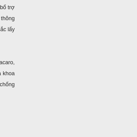
bổ trợ
 thông
sắc lấy
acaro,
à khoa
 chống