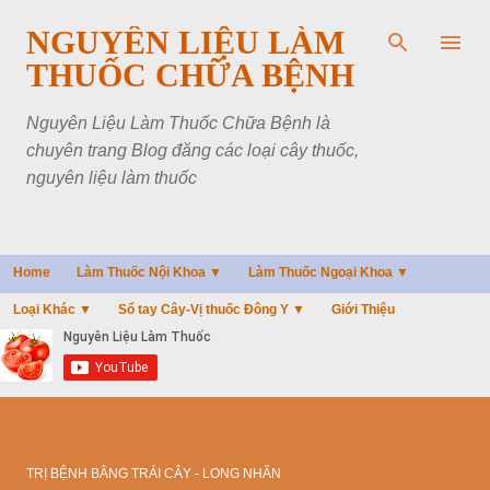
Chuyển đến nội dung chính
NGUYÊN LIỆU LÀM
THUỐC CHỮA BỆNH
Nguyên Liệu Làm Thuốc Chữa Bệnh là
chuyên trang Blog đăng các loại cây thuốc,
nguyên liệu làm thuốc
Home
Làm Thuốc Nội Khoa ▼
Làm Thuốc Ngoại Khoa ▼
Loại Khác ▼
Sổ tay Cây-Vị thuốc Đông Y ▼
Giới Thiệu
TRỊ BỆNH BẰNG TRÁI CÂY - LONG NHÃN