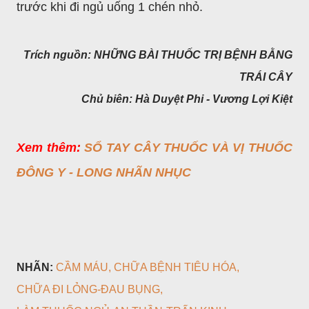
trước khi đi ngủ uống 1 chén nhỏ.
Trích nguồn: NHỮNG BÀI THUỐC TRỊ BỆNH BẰNG
TRÁI CÂY
Chủ biên: Hà Duyệt Phi - Vương Lợi Kiệt
Xem thêm:
SỔ TAY CÂY THUỐC VÀ VỊ THUỐC
ĐÔNG Y - LONG NHÃN NHỤC
NHÃN:
CẦM MÁU
CHỮA BỆNH TIÊU HÓA
CHỮA ĐI LỎNG-ĐAU BỤNG