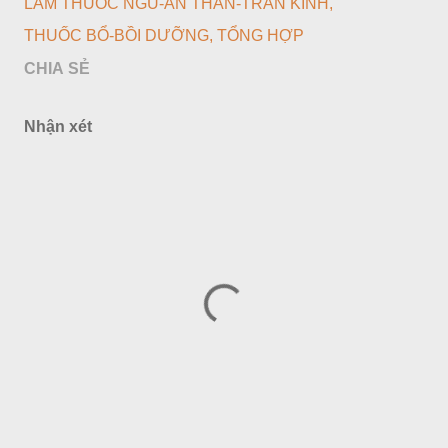
LÀM THUỐC NGỦ-AN THẦN-TRẤN KINH
THUỐC BỔ-BỒI DƯỠNG
TỔNG HỢP
CHIA SẺ
Nhận xét