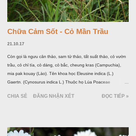
Chữa Cảm Sốt - Cỏ Mần Trầu
21.10.17
Còn gọi là ngưu cân thảo, sam tử thảo, tất suất thảo, cỏ vườn
trầu, cỏ chỉ tía, cỏ dáng, cỏ bắc, cheung kras (Campuchia),
mia pak kouay (Lào). Tên khoa học Eleusine indica (L.)
Gaertn. (Cynosurus indica L.) Thuộc họ Lúa Poaceae
(Gramineae).
CHIA SẺ
ĐĂNG NHẬN XÉT
ĐỌC TIẾP »