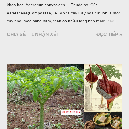
khoa học Ageratum conyzoides L. Thuộc họ Cúc
Asteraceae(Compositae). A. Mô tả cây Cây hoa cứt lợn là một
cây nhỏ, mọc hàng năm, thân có nhiều lông nhỏ mềm, cao
chừng 25-50cm, mọc hoang ở khắp nơi trong nước ta. Lá mọc
CHIA SẺ
1 NHẬN XÉT
ĐỌC TIẾP »
đối hình trứng hay 3 cạnh, dài 2-6cm, rộng 1-3cm, mép có
răng cưa tròn, hai mặt đều có lông, mật dưới của lá nhạt hơn.
Hoa nhỏ, màu tím, xanh. Quả bế màu đen, có 5 sống dọc
(Hình dưới).