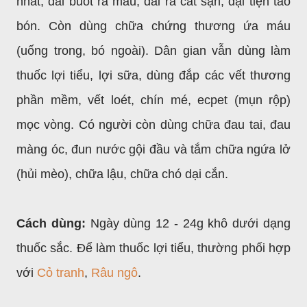
nhắt, đái buốt ra máu, đái ra cát sạn, đại tiện táo
bón. Còn dùng chữa chứng thương ứa máu
(uống trong, bó ngoài). Dân gian vẫn dùng làm
thuốc lợi tiểu, lợi sữa, dùng đắp các vết thương
phần mềm, vết loét, chín mé, ecpet (mụn rộp)
mọc vòng. Có người còn dùng chữa đau tai, đau
màng óc, đun nước gội đầu và tắm chữa ngứa lở
(hủi mèo), chữa lậu, chữa chó dại cắn.
Cách dùng:
Ngày dùng 12 - 24g khô dưới dạng
thuốc sắc. Để làm thuốc lợi tiểu, thường phối hợp
với
Cỏ tranh
,
Râu ngô
.