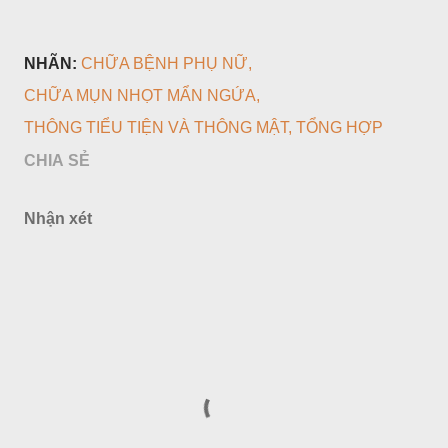
NHÃN:
CHỮA BỆNH PHỤ NỮ
CHỮA MỤN NHỌT MẨN NGỨA
THÔNG TIỂU TIỆN VÀ THÔNG MẬT
TỔNG HỢP
CHIA SẺ
Nhận xét