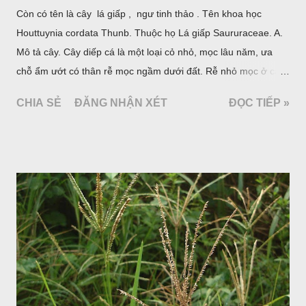
Còn có tên là cây lá giấp , ngư tinh thảo . Tên khoa học
Houttuynia cordata Thunb. Thuộc họ Lá giấp Saururaceae. A.
Mô tả cây. Cây diếp cá là một loại cỏ nhỏ, mọc lâu năm, ưa
chỗ ẩm ướt có thân rễ mọc ngầm dưới đất. Rễ nhỏ mọc ở các
đốt, thân mọc đứng cao 40cm, có lông hoặc ít lông. Lá mọc
CHIA SẺ
ĐĂNG NHẬN XÉT
ĐỌC TIẾP »
cách, hình tim, đầu lá, hơi nhọn hay nhọn hẳn. Hoa nhỏ màu
vàng nhạt, không có bao hoa, mọc thành bông, có 4 lá bắc
màu trắng; trông toàn bộ bề ngoài của cụm hoa và lá bắc
giống như một cây hoa đơn độc, toàn cây vò có mùi tanh như
cá. Hoa nở về mùa hạ vào các tháng 5-8. (Hình dưới).