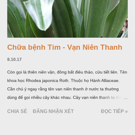
Chữa bệnh Tim - Vạn Niên Thanh
8.10.17
Còn gọi là thiên niên vận, đông bất điêu thảo, cửu tiết liên. Tên
khoa học Rhodea japonica Roth. Thuộc họ Hành Alliaceae.
Cần chú ý ngay rằng tên vạn niên thanh ở nước ta thường
dùng để gọi nhiều cây khác nhau. Cây vạn niên thanh ta trồng
làm cảnh là cây Aglaonema siamense Engl, thuộc họ Ráy
CHIA SẺ
ĐĂNG NHẬN XÉT
ĐỌC TIẾP »
Araceae. Còn cây vạn niên thanh giới thiệu ở đây thuộc họ
Hành tỏi, hiện chúng tôi chưa thấy trồng ở nước ta, nhưng giới
thiệu ở đây để tránh nhầm lẫn.