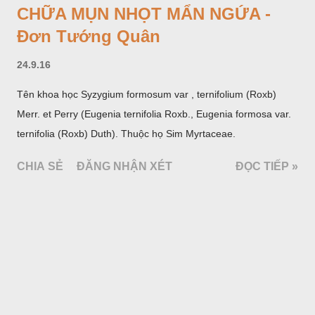
CHỮA MỤN NHỌT MẨN NGỨA -
Đơn Tướng Quân
24.9.16
Tên khoa học Syzygium formosum var , ternifolium (Roxb)
Merr. et Perry (Eugenia ternifolia Roxb., Eugenia formosa var.
ternifolia (Roxb) Duth). Thuộc họ Sim Myrtaceae.
CHIA SẺ
ĐĂNG NHẬN XÉT
ĐỌC TIẾP »