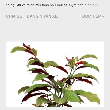
có bẹ, khi vò ra có mùi tanh như mùi cá. Cụm hoa hình bông
bao bởi 4 lá bắc màu trắng, gồm nhiều hoa nhỏ màu vàng
CHIA SẺ
ĐĂNG NHẬN XÉT
ĐỌC TIẾP »
nhạt. Hạt hình trái xoan nhẵn. Mùa hoa quả: tháng 5 – 7.