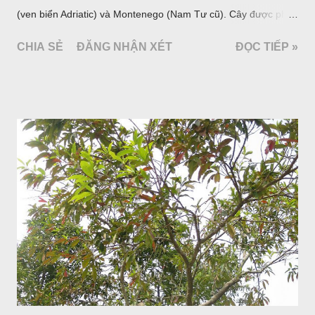
(ven biển Adriatic) và Montenego (Nam Tư cũ). Cây được phân
bố ở vùng núi Ânpơ và Ban Căng (châu Âu); được nhiều nước
CHIA SẺ
ĐĂNG NHẬN XÉT
ĐỌC TIẾP »
trồng để khai thác: Pháp, Nga, Đức, Nam Tư (cũ), sau lan
sang và được trồng nhiều ở Nhật Bản (châu á), Kenia (châu
Phi) và Hoa Kỳ (châu Mỹ, Tân thế giới). Ở Việt Nam, Viện
Dược liệu đã trồng thử ở các trại cây thuốc Sa Pa (Lào Cai),
Tam Đảo (Vĩnh Phúc), đã thu được kết quả ban đầu (những
năm 1560- 70); thường trồng đến năm thứ hai, thứ ba mới hái
hoa; trồng một lần thu hoạch 10 - 20 năm.