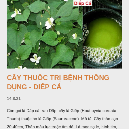
bao lấy một bong mo là một trục mang phần hoa cái ở dưới,
phần hoa đực ở trên. Khoai nưa phân bố ở Ấn độ, Myanma,
Trung quốc, Việt nam, Campuchia, Malaixia, Inđônêxia,
Philippin. Ở nước ta, khoai nưa mọc hoang rải rác ở khắp các
vùng rừng núi, được bà con nhiều địa phương đem về trồng từ
lâu đời ở trong vườn, quanh bờ ao, dọc hàng rào và trên các
đồi để làm thức ăn cho người và gia súc, gặp nhiều ở các tỉnh
Lạng s...
CÂY THUỐC TRỊ BỆNH THÔNG
DỤNG - DIẾP CÁ
14.8.21
Còn gọi là Dấp cá, rau Dấp, cây lá Giếp (Houttuynia cordata
Thunb) thuộc họ lá Giấp (Saururaceae). Mô tả: Cây thảo cạo
20-40cm, Thân màu lục troặc tím đỏ. Lá mọc sọ le, hình tim,