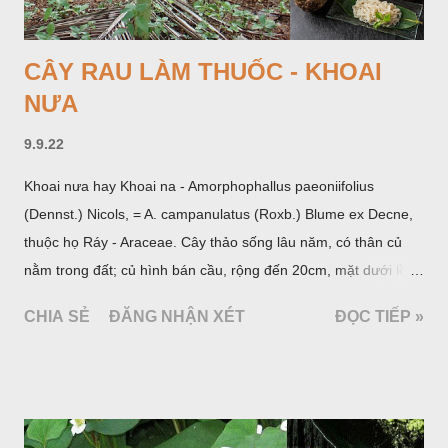
CÂY RAU LÀM THUỐC - KHOAI
NƯA
9.9.22
Khoai nưa hay Khoai na - Amorphophallus paeoniifolius
(Dennst.) Nicols, = A. campanulatus (Roxb.) Blume ex Decne,
thuộc họ Ráy - Araceae. Cây thảo sống lâu năm, có thân củ
nằm trong đất; củ hình bán cầu, rộng đến 20cm, mặt dưới lồi
mang một số rễ phụ và có những nốt như củ khoai tây chung
CHIA SẺ
ĐĂNG NHẬN XÉT
ĐỌC TIẾP »
quanh có 3-5 mấu lồi; vỏ củ màu nâu, thịt trắng vàng và cứng.
Lá mọc sau khi đã có hoa, thường chỉ có một lá có cuống cao
tới 1,5m được gọi là dọc (cọng) dọc màu xanh sẫm có đốm
bột; phiến chia làm 3 nom tựa như lá Ðu đủ. Cụm hoa gồm
một mo to màu đỏ xanh có đốm trắng, mặt trong màu đỏ thẫm,