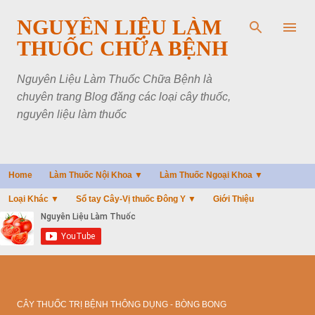
Chuyển đến nội dung chính
NGUYÊN LIỆU LÀM
THUỐC CHỮA BỆNH
Nguyên Liệu Làm Thuốc Chữa Bệnh là
chuyên trang Blog đăng các loại cây thuốc,
nguyên liệu làm thuốc
Home
Làm Thuốc Nội Khoa ▼
Làm Thuốc Ngoại Khoa ▼
Loại Khác ▼
Sổ tay Cây-Vị thuốc Đông Y ▼
Giới Thiệu
CÂY THUỐC TRỊ BỆNH THÔNG DỤNG - BÒNG BONG