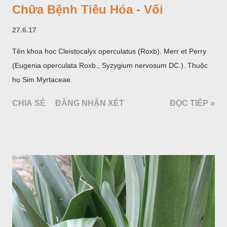
Chữa Bệnh Tiêu Hóa - Vối
27.6.17
Tên khoa học Cleistocalyx operculatus (Roxb). Merr et Perry
(Eugenia operculata Roxb., Syzygium nervosum DC.). Thuộc
họ Sim Myrtaceae.
CHIA SẺ
ĐĂNG NHẬN XÉT
ĐỌC TIẾP »