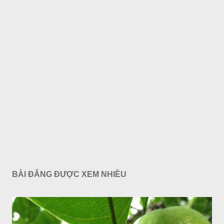
BÀI ĐĂNG ĐƯỢC XEM NHIỀU