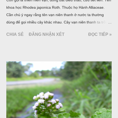
khoa học Rhodea japonica Roth. Thuộc họ Hành Alliaceae.
Cần chú ý ngay rằng tên vạn niên thanh ở nước ta thường
dùng để gọi nhiều cây khác nhau. Cây vạn niên thanh ta trồng
làm cảnh là cây Aglaonema siamense Engl, thuộc họ Ráy
CHIA SẺ
ĐĂNG NHẬN XÉT
ĐỌC TIẾP »
Araceae. Còn cây vạn niên thanh giới thiệu ở đây thuộc họ
Hành tỏi, hiện chúng tôi chưa thấy trồng ở nước ta, nhưng giới
thiệu ở đây để tránh nhầm lẫn.