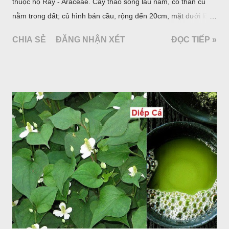
thuộc họ Ráy - Araceae. Cây thảo sống lâu năm, có thân củ
nằm trong đất; củ hình bán cầu, rộng đến 20cm, mặt dưới lồi
mang một số rễ phụ và có những nốt như củ khoai tây chung
CHIA SẺ
ĐĂNG NHẬN XÉT
ĐỌC TIẾP »
quanh có 3-5 mấu lồi; vỏ củ màu nâu, thịt trắng vàng và cứng.
Lá mọc sau khi đã có hoa, thường chỉ có một lá có cuống cao
tới 1,5m được gọi là dọc (cọng) dọc màu xanh sẫm có đốm
bột; phiến chia làm 3 nom tựa như lá Ðu đủ. Cụm hoa gồm
một mo to màu đỏ xanh có đốm trắng, mặt trong màu đỏ thẫm,
bao lấy một bong mo là một trục mang phần hoa cái ở dưới,
phần hoa đực ở trên. Khoai nưa phân bố ở Ấn độ, Myanma,
Trung quốc, Việt nam, Campuchia, Malaixia, Inđônêxia,
Philippin. Ở nước ta, khoai nưa mọc hoang rải rác ở khắp các
vùng rừng núi, được bà con nhiều địa phương đem về trồng từ
lâu đời ở trong vườn, quanh bờ ao, dọc hàng rào và trên các
đồi để làm thức ăn cho người và gia súc, gặp nhiều ở các tỉnh
Lạng s...