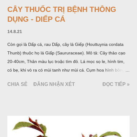
CÂY THUỐC TRỊ BỆNH THÔNG
DỤNG - DIẾP CÁ
14.8.21
Còn gọi là Dấp cá, rau Dấp, cây lá Giếp (Houttuynia cordata
Thunb) thuộc họ lá Giấp (Saururaceae). Mô tả: Cây thảo cạo
20-40cm, Thân màu lục troặc tím đỏ. Lá mọc sọ le, hình tim,
có bẹ, khi vò ra có mùi tanh như mùi cá. Cụm hoa hình bông
bao bởi 4 lá bắc màu trắng, gồm nhiều hoa nhỏ màu vàng
CHIA SẺ
ĐĂNG NHẬN XÉT
ĐỌC TIẾP »
nhạt. Hạt hình trái xoan nhẵn. Mùa hoa quả: tháng 5 – 7.