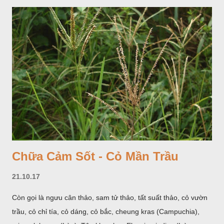
giống như một cây hoa đơn độc, toàn cây vò có mùi tanh như
cá. Hoa nở về mùa hạ vào các tháng 5-8. (Hình dưới).
Chữa Cảm Sốt - Cỏ Mần Trầu
21.10.17
Còn gọi là ngưu cân thảo, sam tử thảo, tất suất thảo, cỏ vườn
trầu, cỏ chỉ tía, cỏ dáng, cỏ bắc, cheung kras (Campuchia),