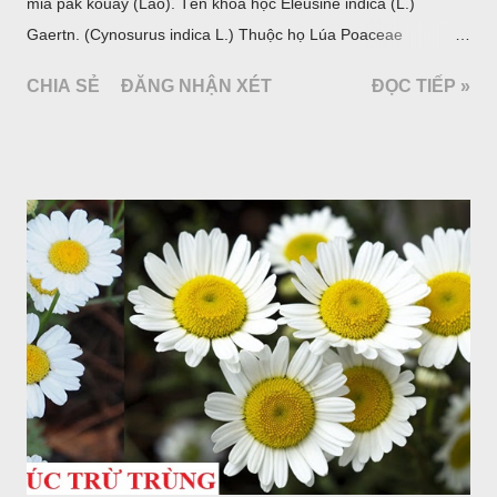
mia pak kouay (Lào). Tên khoa học Eleusine indica (L.)
Gaertn. (Cynosurus indica L.) Thuộc họ Lúa Poaceae
(Gramineae).
CHIA SẺ
ĐĂNG NHẬN XÉT
ĐỌC TIẾP »