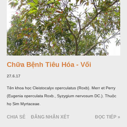
hoa; trồng một lần thu hoạch 10 - 20 năm.
Chữa Bệnh Tiêu Hóa - Vối
27.6.17
Tên khoa học Cleistocalyx operculatus (Roxb). Merr et Perry
(Eugenia operculata Roxb., Syzygium nervosum DC.). Thuộc
họ Sim Myrtaceae.
CHIA SẺ
ĐĂNG NHẬN XÉT
ĐỌC TIẾP »