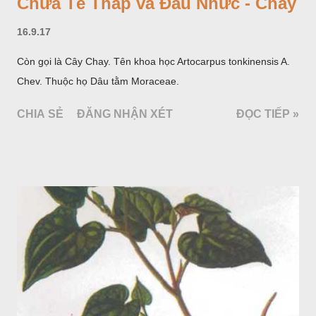
Chữa Tê Thấp và Đau Nhức - Chay
16.9.17
Còn gọi là Cây Chay. Tên khoa học Artocarpus tonkinensis A.
Chev. Thuộc họ Dâu tằm Moraceae.
CHIA SẺ
ĐĂNG NHẬN XÉT
ĐỌC TIẾP »