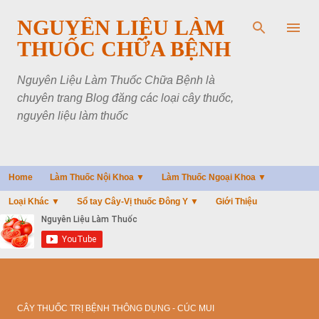
Chuyển đến nội dung chính
NGUYÊN LIỆU LÀM
THUỐC CHỮA BỆNH
Nguyên Liệu Làm Thuốc Chữa Bệnh là
chuyên trang Blog đăng các loại cây thuốc,
nguyên liệu làm thuốc
Home
Làm Thuốc Nội Khoa ▼
Làm Thuốc Ngoại Khoa ▼
Loại Khác ▼
Sổ tay Cây-Vị thuốc Đông Y ▼
Giới Thiệu
CÂY THUỐC TRỊ BỆNH THÔNG DỤNG - CÚC MUI