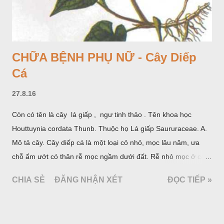
CHỮA BỆNH PHỤ NỮ - Cây Diếp
Cá
27.8.16
Còn có tên là cây lá giấp , ngư tinh thảo . Tên khoa học
Houttuynia cordata Thunb. Thuộc họ Lá giấp Saururaceae. A.
Mô tả cây. Cây diếp cá là một loại cỏ nhỏ, mọc lâu năm, ưa
chỗ ẩm ướt có thân rễ mọc ngầm dưới đất. Rễ nhỏ mọc ở các
đốt, thân mọc đứng cao 40cm, có lông hoặc ít lông. Lá mọc
CHIA SẺ
ĐĂNG NHẬN XÉT
ĐỌC TIẾP »
cách, hình tim, đầu lá, hơi nhọn hay nhọn hẳn. Hoa nhỏ màu
vàng nhạt, không có bao hoa, mọc thành bông, có 4 lá bắc
màu trắng; trông toàn bộ bề ngoài của cụm hoa và lá bắc