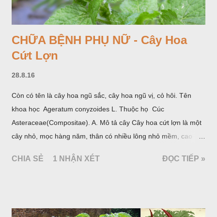
CHỮA BỆNH PHỤ NỮ - Cây Hoa
Cứt Lợn
28.8.16
Còn có tên là cây hoa ngũ sắc, cây hoa ngũ vị, cỏ hôi. Tên
khoa học Ageratum conyzoides L. Thuộc họ Cúc
Asteraceae(Compositae). A. Mô tả cây Cây hoa cứt lợn là một
cây nhỏ, mọc hàng năm, thân có nhiều lông nhỏ mềm, cao
chừng 25-50cm, mọc hoang ở khắp nơi trong nước ta. Lá mọc
CHIA SẺ
1 NHẬN XÉT
ĐỌC TIẾP »
đối hình trứng hay 3 cạnh, dài 2-6cm, rộng 1-3cm, mép có
răng cưa tròn, hai mặt đều có lông, mật dưới của lá nhạt hơn.
Hoa nhỏ, màu tím, xanh. Quả bế màu đen, có 5 sống dọc
(Hình dưới).