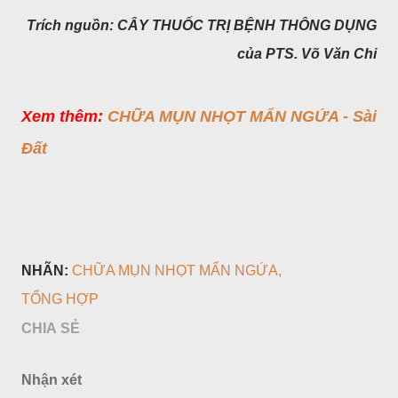
Trích nguồn: CÂY THUỐC TRỊ BỆNH THÔNG DỤNG
của PTS. Võ Văn Chi
Xem thêm:
CHỮA MỤN NHỌT MẨN NGỨA - Sài
Đất
NHÃN:
CHỮA MỤN NHỌT MẨN NGỨA
TỔNG HỢP
CHIA SẺ
Nhận xét