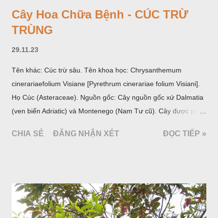
Cây Hoa Chữa Bệnh - CÚC TRỪ
TRÙNG
29.11.23
Tên khác: Cúc trừ sâu. Tên khoa học: Chrysanthemum
cinerariaefolium Visiane [Pyrethrum cinerariae folium Visiani].
Họ Cúc (Asteraceae). Nguồn gốc: Cây nguồn gốc xứ Dalmatia
(ven biển Adriatic) và Montenego (Nam Tư cũ). Cây được phân
bố ở vùng núi Ânpơ và Ban Căng (châu Âu); được nhiều nước
CHIA SẺ
ĐĂNG NHẬN XÉT
ĐỌC TIẾP »
trồng để khai thác: Pháp, Nga, Đức, Nam Tư (cũ), sau lan
sang và được trồng nhiều ở Nhật Bản (châu á), Kenia (châu
Phi) và Hoa Kỳ (châu Mỹ, Tân thế giới). Ở Việt Nam, Viện
Dược liệu đã trồng thử ở các trại cây thuốc Sa Pa (Lào Cai),
Tam Đảo (Vĩnh Phúc), đã thu được kết quả ban đầu (những
năm 1560- 70); thường trồng đến năm thứ hai, thứ ba mới hái