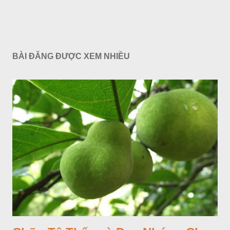
BÀI ĐĂNG ĐƯỢC XEM NHIỀU