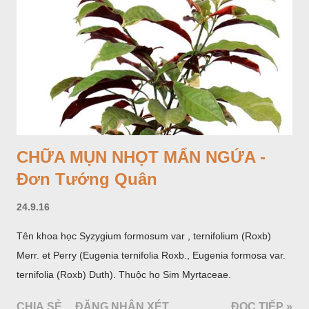
CHỮA MỤN NHỌT MẨN NGỨA -
Đơn Tướng Quân
24.9.16
Tên khoa học Syzygium formosum var , ternifolium (Roxb)
Merr. et Perry (Eugenia ternifolia Roxb., Eugenia formosa var.
ternifolia (Roxb) Duth). Thuộc họ Sim Myrtaceae.
CHIA SẺ
ĐĂNG NHẬN XÉT
ĐỌC TIẾP »