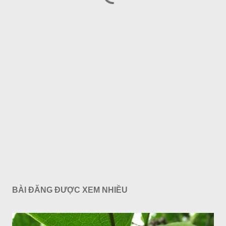
BÀI ĐĂNG ĐƯỢC XEM NHIỀU