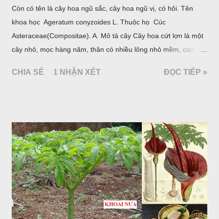
Còn có tên là cây hoa ngũ sắc, cây hoa ngũ vị, cỏ hôi. Tên
khoa học Ageratum conyzoides L. Thuộc họ Cúc
Asteraceae(Compositae). A. Mô tả cây Cây hoa cứt lợn là một
cây nhỏ, mọc hàng năm, thân có nhiều lông nhỏ mềm, cao
chừng 25-50cm, mọc hoang ở khắp nơi trong nước ta. Lá mọc
CHIA SẺ
1 NHẬN XÉT
ĐỌC TIẾP »
đối hình trứng hay 3 cạnh, dài 2-6cm, rộng 1-3cm, mép có
răng cưa tròn, hai mặt đều có lông, mật dưới của lá nhạt hơn.
Hoa nhỏ, màu tím, xanh. Quả bế màu đen, có 5 sống dọc
(Hình dưới).