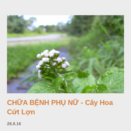
thiệu ở đây để tránh nhầm lẫn.
CHỮA BỆNH PHỤ NỮ - Cây Hoa
Cứt Lợn
28.8.16