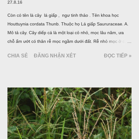
27.8.16
Còn có tên là cây lá giấp , ngư tinh thảo . Tên khoa học
Houttuynia cordata Thunb. Thuộc họ Lá giấp Saururaceae. A.
Mô tả cây. Cây diếp cá là một loại cỏ nhỏ, mọc lâu năm, ưa
chỗ ẩm ướt có thân rễ mọc ngầm dưới đất. Rễ nhỏ mọc ở các
đốt, thân mọc đứng cao 40cm, có lông hoặc ít lông. Lá mọc
CHIA SẺ
ĐĂNG NHẬN XÉT
ĐỌC TIẾP »
cách, hình tim, đầu lá, hơi nhọn hay nhọn hẳn. Hoa nhỏ màu
vàng nhạt, không có bao hoa, mọc thành bông, có 4 lá bắc
màu trắng; trông toàn bộ bề ngoài của cụm hoa và lá bắc
giống như một cây hoa đơn độc, toàn cây vò có mùi tanh như
cá. Hoa nở về mùa hạ vào các tháng 5-8. (Hình dưới).