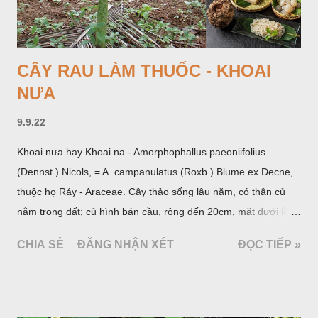
CÂY RAU LÀM THUỐC - KHOAI
NƯA
9.9.22
Khoai nưa hay Khoai na - Amorphophallus paeoniifolius
(Dennst.) Nicols, = A. campanulatus (Roxb.) Blume ex Decne,
thuộc họ Ráy - Araceae. Cây thảo sống lâu năm, có thân củ
nằm trong đất; củ hình bán cầu, rộng đến 20cm, mặt dưới lồi
mang một số rễ phụ và có những nốt như củ khoai tây chung
CHIA SẺ
ĐĂNG NHẬN XÉT
ĐỌC TIẾP »
quanh có 3-5 mấu lồi; vỏ củ màu nâu, thịt trắng vàng và cứng.
Lá mọc sau khi đã có hoa, thường chỉ có một lá có cuống cao
tới 1,5m được gọi là dọc (cọng) dọc màu xanh sẫm có đốm
bột; phiến chia làm 3 nom tựa như lá Ðu đủ. Cụm hoa gồm