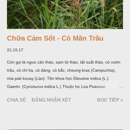
Chữa Cảm Sốt - Cỏ Mần Trầu
21.10.17
Còn gọi là ngưu cân thảo, sam tử thảo, tất suất thảo, cỏ vườn
trầu, cỏ chỉ tía, cỏ dáng, cỏ bắc, cheung kras (Campuchia),
mia pak kouay (Lào). Tên khoa học Eleusine indica (L.)
Gaertn. (Cynosurus indica L.) Thuộc họ Lúa Poaceae
(Gramineae).
CHIA SẺ
ĐĂNG NHẬN XÉT
ĐỌC TIẾP »