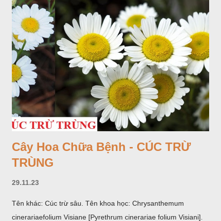
Cây Hoa Chữa Bệnh - CÚC TRỪ
TRÙNG
29.11.23
Tên khác: Cúc trừ sâu. Tên khoa học: Chrysanthemum
cinerariaefolium Visiane [Pyrethrum cinerariae folium Visiani].