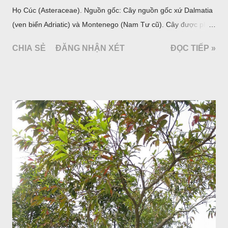
Họ Cúc (Asteraceae). Nguồn gốc: Cây nguồn gốc xứ Dalmatia
(ven biển Adriatic) và Montenego (Nam Tư cũ). Cây được phân
bố ở vùng núi Ânpơ và Ban Căng (châu Âu); được nhiều nước
CHIA SẺ
ĐĂNG NHẬN XÉT
ĐỌC TIẾP »
trồng để khai thác: Pháp, Nga, Đức, Nam Tư (cũ), sau lan
sang và được trồng nhiều ở Nhật Bản (châu á), Kenia (châu
Phi) và Hoa Kỳ (châu Mỹ, Tân thế giới). Ở Việt Nam, Viện
Dược liệu đã trồng thử ở các trại cây thuốc Sa Pa (Lào Cai),
Tam Đảo (Vĩnh Phúc), đã thu được kết quả ban đầu (những
năm 1560- 70); thường trồng đến năm thứ hai, thứ ba mới hái
hoa; trồng một lần thu hoạch 10 - 20 năm.