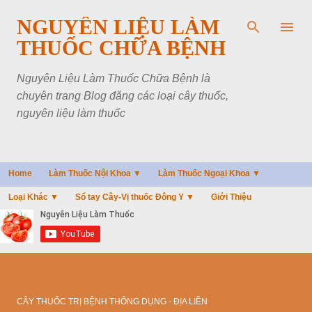
Chuyển đến nội dung chính
NGUYÊN LIỆU LÀM
THUỐC CHỮA BỆNH
Nguyên Liệu Làm Thuốc Chữa Bệnh là
chuyên trang Blog đăng các loại cây thuốc,
nguyên liệu làm thuốc
Home
Làm Thuốc Nội Khoa ▼
Làm Thuốc Ngoại Khoa ▼
Loại Khác ▼
Sổ tay Cây-Vị thuốc Đông Y ▼
Giới Thiệu
CÂY THUỐC TRỊ BỆNH THÔNG DỤNG - ĐỊA LIỀN