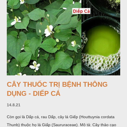
một mo to màu đỏ xanh có đốm trắng, mặt trong màu đỏ thẫm,
bao lấy một bong mo là một trục mang phần hoa cái ở dưới,
phần hoa đực ở trên. Khoai nưa phân bố ở Ấn độ, Myanma,
Trung quốc, Việt nam, Campuchia, Malaixia, Inđônêxia,
Philippin. Ở nước ta, khoai nưa mọc hoang rải rác ở khắp các
vùng rừng núi, được bà con nhiều địa phương đem về trồng từ
lâu đời ở trong vườn, quanh bờ ao, dọc hàng rào và trên các
đồi để làm thức ăn cho người và gia súc, gặp nhiều ở các tỉnh
Lạng s...
CÂY THUỐC TRỊ BỆNH THÔNG
DỤNG - DIẾP CÁ
14.8.21
Còn gọi là Dấp cá, rau Dấp, cây lá Giếp (Houttuynia cordata
Thunb) thuộc họ lá Giấp (Saururaceae). Mô tả: Cây thảo cạo