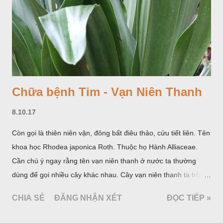
Chữa bệnh Tim - Vạn Niên Thanh
8.10.17
Còn gọi là thiên niên vận, đông bất điêu thảo, cửu tiết liên. Tên
khoa học Rhodea japonica Roth. Thuộc họ Hành Alliaceae.
Cần chú ý ngay rằng tên vạn niên thanh ở nước ta thường
dùng để gọi nhiều cây khác nhau. Cây vạn niên thanh ta trồng
làm cảnh là cây Aglaonema siamense Engl, thuộc họ Ráy
CHIA SẺ
ĐĂNG NHẬN XÉT
ĐỌC TIẾP »
Araceae. Còn cây vạn niên thanh giới thiệu ở đây thuộc họ
Hành tỏi, hiện chúng tôi chưa thấy trồng ở nước ta, nhưng giới