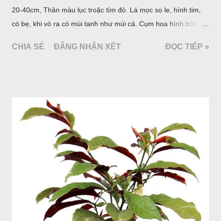
20-40cm, Thân màu lục troặc tím đỏ. Lá mọc sọ le, hình tim,
có bẹ, khi vò ra có mùi tanh như mùi cá. Cụm hoa hình bông
bao bởi 4 lá bắc màu trắng, gồm nhiều hoa nhỏ màu vàng
CHIA SẺ
ĐĂNG NHẬN XÉT
ĐỌC TIẾP »
nhạt. Hạt hình trái xoan nhẵn. Mùa hoa quả: tháng 5 – 7.