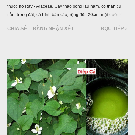
thuộc họ Ráy - Araceae. Cây thảo sống lâu năm, có thân củ
nằm trong đất; củ hình bán cầu, rộng đến 20cm, mặt dưới lồi
mang một số rễ phụ và có những nốt như củ khoai tây chung
CHIA SẺ
ĐĂNG NHẬN XÉT
ĐỌC TIẾP »
quanh có 3-5 mấu lồi; vỏ củ màu nâu, thịt trắng vàng và cứng.
Lá mọc sau khi đã có hoa, thường chỉ có một lá có cuống cao
tới 1,5m được gọi là dọc (cọng) dọc màu xanh sẫm có đốm
bột; phiến chia làm 3 nom tựa như lá Ðu đủ. Cụm hoa gồm
một mo to màu đỏ xanh có đốm trắng, mặt trong màu đỏ thẫm,
bao lấy một bong mo là một trục mang phần hoa cái ở dưới,
phần hoa đực ở trên. Khoai nưa phân bố ở Ấn độ, Myanma,
Trung quốc, Việt nam, Campuchia, Malaixia, Inđônêxia,
Philippin. Ở nước ta, khoai nưa mọc hoang rải rác ở khắp các
vùng rừng núi, được bà con nhiều địa phương đem về trồng từ
lâu đời ở trong vườn, quanh bờ ao, dọc hàng rào và trên các
đồi để làm thức ăn cho người và gia súc, gặp nhiều ở các tỉnh
Lạng s...