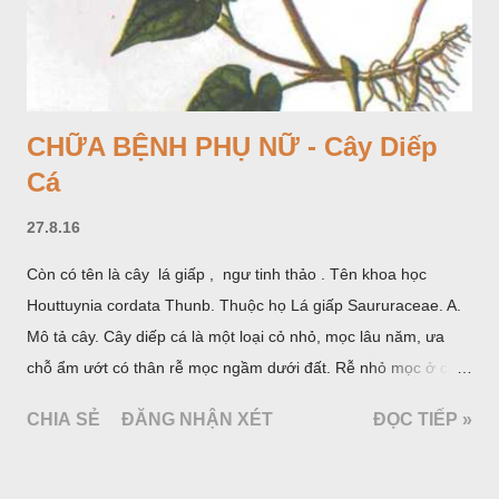
CHỮA BỆNH PHỤ NỮ - Cây Diếp
Cá
27.8.16
Còn có tên là cây lá giấp , ngư tinh thảo . Tên khoa học
Houttuynia cordata Thunb. Thuộc họ Lá giấp Saururaceae. A.
Mô tả cây. Cây diếp cá là một loại cỏ nhỏ, mọc lâu năm, ưa
chỗ ẩm ướt có thân rễ mọc ngầm dưới đất. Rễ nhỏ mọc ở các
đốt, thân mọc đứng cao 40cm, có lông hoặc ít lông. Lá mọc
CHIA SẺ
ĐĂNG NHẬN XÉT
ĐỌC TIẾP »
cách, hình tim, đầu lá, hơi nhọn hay nhọn hẳn. Hoa nhỏ màu
vàng nhạt, không có bao hoa, mọc thành bông, có 4 lá bắc
màu trắng; trông toàn bộ bề ngoài của cụm hoa và lá bắc