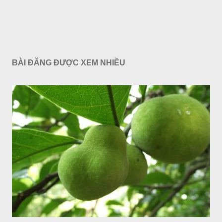
BÀI ĐĂNG ĐƯỢC XEM NHIỀU