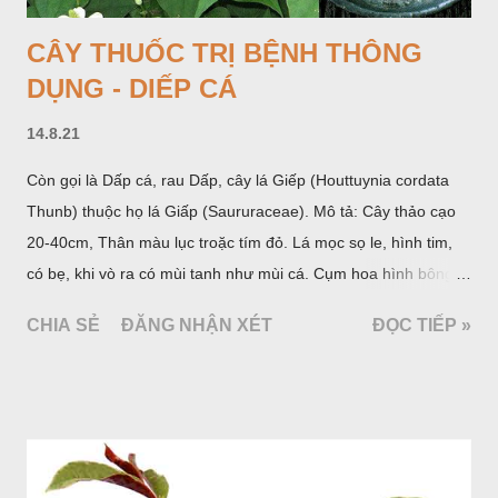
CÂY THUỐC TRỊ BỆNH THÔNG
DỤNG - DIẾP CÁ
14.8.21
Còn gọi là Dấp cá, rau Dấp, cây lá Giếp (Houttuynia cordata
Thunb) thuộc họ lá Giấp (Saururaceae). Mô tả: Cây thảo cạo
20-40cm, Thân màu lục troặc tím đỏ. Lá mọc sọ le, hình tim,
có bẹ, khi vò ra có mùi tanh như mùi cá. Cụm hoa hình bông
bao bởi 4 lá bắc màu trắng, gồm nhiều hoa nhỏ màu vàng
CHIA SẺ
ĐĂNG NHẬN XÉT
ĐỌC TIẾP »
nhạt. Hạt hình trái xoan nhẵn. Mùa hoa quả: tháng 5 – 7.