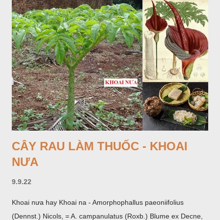
CÂY RAU LÀM THUỐC - KHOAI
NƯA
9.9.22
Khoai nưa hay Khoai na - Amorphophallus paeoniifolius
(Dennst.) Nicols, = A. campanulatus (Roxb.) Blume ex Decne,