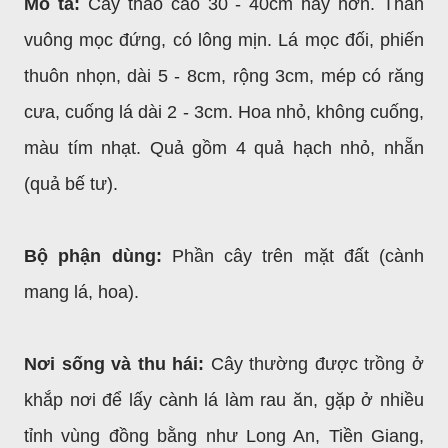
Mô tả:
Cây thảo cao 30 - 40cm hay hơn. Thân
vuông mọc đứng, có lông mịn. Lá mọc đối, phiến
thuôn nhọn, dài 5 - 8cm, rộng 3cm, mép có răng
cưa, cuống lá dài 2 - 3cm. Hoa nhỏ, không cuống,
màu tím nhạt. Quả gồm 4 quả hạch nhỏ, nhẵn
(quả bế tư).
Bộ phận dùng:
Phần cây trên mặt đất (cành
mang lá, hoa).
Nơi sống và thu hái:
Cây thường được trồng ở
khắp nơi để lấy cành lá làm rau ăn, gặp ở nhiều
tỉnh vùng đồng bằng như Long An, Tiền Giang,