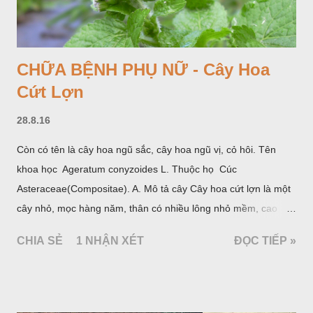
CHỮA BỆNH PHỤ NỮ - Cây Hoa
Cứt Lợn
28.8.16
Còn có tên là cây hoa ngũ sắc, cây hoa ngũ vị, cỏ hôi. Tên
khoa học Ageratum conyzoides L. Thuộc họ Cúc
Asteraceae(Compositae). A. Mô tả cây Cây hoa cứt lợn là một
cây nhỏ, mọc hàng năm, thân có nhiều lông nhỏ mềm, cao
chừng 25-50cm, mọc hoang ở khắp nơi trong nước ta. Lá mọc
CHIA SẺ
1 NHẬN XÉT
ĐỌC TIẾP »
đối hình trứng hay 3 cạnh, dài 2-6cm, rộng 1-3cm, mép có
răng cưa tròn, hai mặt đều có lông, mật dưới của lá nhạt hơn.
Hoa nhỏ, màu tím, xanh. Quả bế màu đen, có 5 sống dọc
(Hình dưới).