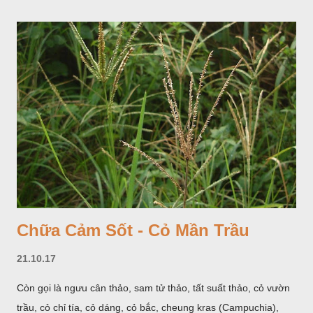
giống như một cây hoa đơn độc, toàn cây vò có mùi tanh như
cá. Hoa nở về mùa hạ vào các tháng 5-8. (Hình dưới).
Chữa Cảm Sốt - Cỏ Mần Trầu
21.10.17
Còn gọi là ngưu cân thảo, sam tử thảo, tất suất thảo, cỏ vườn
trầu, cỏ chỉ tía, cỏ dáng, cỏ bắc, cheung kras (Campuchia),