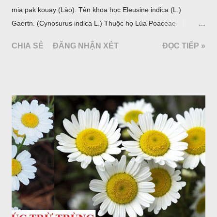
mia pak kouay (Lào). Tên khoa học Eleusine indica (L.)
Gaertn. (Cynosurus indica L.) Thuộc họ Lúa Poaceae
(Gramineae).
CHIA SẺ
ĐĂNG NHẬN XÉT
ĐỌC TIẾP »