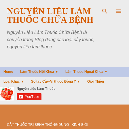
Chuyển đến nội dung chính
NGUYÊN LIỆU LÀM
THUỐC CHỮA BỆNH
Nguyên Liệu Làm Thuốc Chữa Bệnh là
chuyên trang Blog đăng các loại cây thuốc,
nguyên liệu làm thuốc
Home
Làm Thuốc Nội Khoa ▼
Làm Thuốc Ngoại Khoa ▼
Loại Khác ▼
Sổ tay Cây-Vị thuốc Đông Y ▼
Giới Thiệu
CÂY THUỐC TRỊ BỆNH THÔNG DỤNG - KINH GIỚI