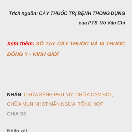
Trích nguồn: CÂY THUỐC TRỊ BỆNH THÔNG DỤNG
của PTS. Võ Văn Chi
Xem thêm:
SỔ TAY CÂY THUỐC VÀ VỊ THUỐC
ĐÔNG Y - KINH GIỚI
NHÃN:
CHỮA BỆNH PHỤ NỮ
CHỮA CẢM SỐT
CHỮA MỤN NHỌT MẨN NGỨA
TỔNG HỢP
CHIA SẺ
Nhận xét