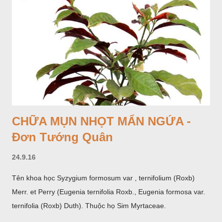
CHỮA MỤN NHỌT MẨN NGỨA -
Đơn Tướng Quân
24.9.16
Tên khoa học Syzygium formosum var , ternifolium (Roxb)
Merr. et Perry (Eugenia ternifolia Roxb., Eugenia formosa var.
ternifolia (Roxb) Duth). Thuộc họ Sim Myrtaceae.