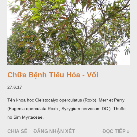
hoa; trồng một lần thu hoạch 10 - 20 năm.
Chữa Bệnh Tiêu Hóa - Vối
27.6.17
Tên khoa học Cleistocalyx operculatus (Roxb). Merr et Perry
(Eugenia operculata Roxb., Syzygium nervosum DC.). Thuộc
họ Sim Myrtaceae.
CHIA SẺ
ĐĂNG NHẬN XÉT
ĐỌC TIẾP »