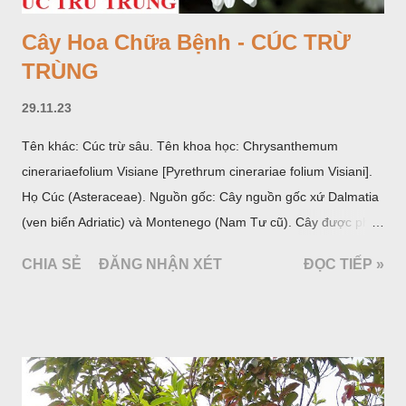
Cây Hoa Chữa Bệnh - CÚC TRỪ
TRÙNG
29.11.23
Tên khác: Cúc trừ sâu. Tên khoa học: Chrysanthemum
cinerariaefolium Visiane [Pyrethrum cinerariae folium Visiani].
Họ Cúc (Asteraceae). Nguồn gốc: Cây nguồn gốc xứ Dalmatia
(ven biển Adriatic) và Montenego (Nam Tư cũ). Cây được phân
bố ở vùng núi Ânpơ và Ban Căng (châu Âu); được nhiều nước
CHIA SẺ
ĐĂNG NHẬN XÉT
ĐỌC TIẾP »
trồng để khai thác: Pháp, Nga, Đức, Nam Tư (cũ), sau lan
sang và được trồng nhiều ở Nhật Bản (châu á), Kenia (châu
Phi) và Hoa Kỳ (châu Mỹ, Tân thế giới). Ở Việt Nam, Viện
Dược liệu đã trồng thử ở các trại cây thuốc Sa Pa (Lào Cai),
Tam Đảo (Vĩnh Phúc), đã thu được kết quả ban đầu (những
năm 1560- 70); thường trồng đến năm thứ hai, thứ ba mới hái