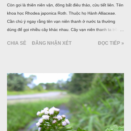
Còn gọi là thiên niên vận, đông bất điêu thảo, cửu tiết liên. Tên
khoa học Rhodea japonica Roth. Thuộc họ Hành Alliaceae.
Cần chú ý ngay rằng tên vạn niên thanh ở nước ta thường
dùng để gọi nhiều cây khác nhau. Cây vạn niên thanh ta trồng
làm cảnh là cây Aglaonema siamense Engl, thuộc họ Ráy
CHIA SẺ
ĐĂNG NHẬN XÉT
ĐỌC TIẾP »
Araceae. Còn cây vạn niên thanh giới thiệu ở đây thuộc họ
Hành tỏi, hiện chúng tôi chưa thấy trồng ở nước ta, nhưng giới
thiệu ở đây để tránh nhầm lẫn.