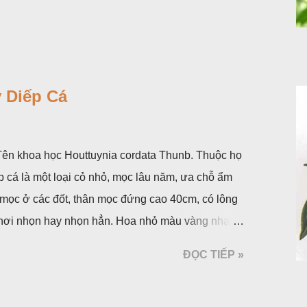
 Diếp Cá
. Tên khoa học Houttuynia cordata Thunb. Thuộc họ
p cá là một loại cỏ nhỏ, mọc lâu năm, ưa chỗ ẩm
 mọc ở các đốt, thân mọc đứng cao 40cm, có lông
á, hơi nhọn hay nhọn hẳn. Hoa nhỏ màu vàng nhạt,
 bắc màu trắng; trông toàn bộ bề ngoài của cụm
ĐỌC TIẾP »
ộc, toàn cây vò có mùi tanh như cá. Hoa nở về