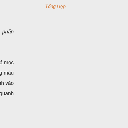
Tổng Hợp
 phấn
Lá mọc
ng màu
nh vào
 quanh