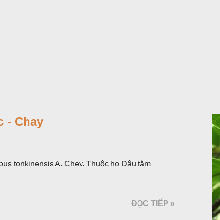
 - Chay
pus tonkinensis A. Chev. Thuộc họ Dâu tằm
ĐỌC TIẾP »