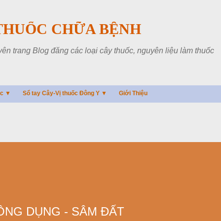
Chuyển đến nội dung chính
THUỐC CHỮA BỆNH
 trang Blog đăng các loại cây thuốc, nguyên liệu làm thuốc
ác ▼
Sổ tay Cây-Vị thuốc Đông Y ▼
Giới Thiệu
ÔNG DỤNG - SÂM ĐẤT