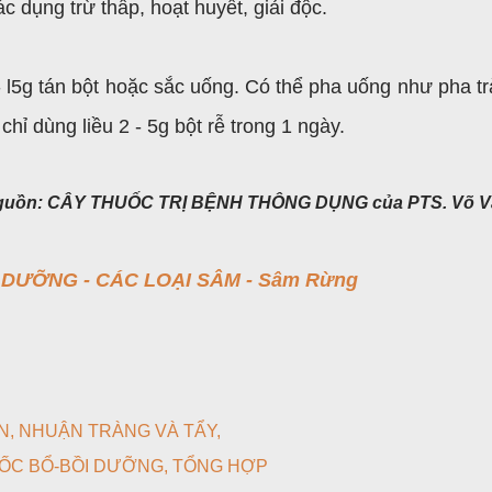
c dụng trừ thấp, hoạt huyết, giải độc.
 l5g tán bột hoặc sắc uống. Có thể pha uống như pha tr
chỉ dùng liều 2 - 5g bột rễ trong 1 ngày.
nguồn: CÂY THUỐC TRỊ BỆNH THÔNG DỤNG của PTS. Võ V
DƯỠNG - CÁC LOẠI SÂM - Sâm Rừng
N
NHUẬN TRÀNG VÀ TẨY
ỐC BỔ-BỒI DƯỠNG
TỔNG HỢP