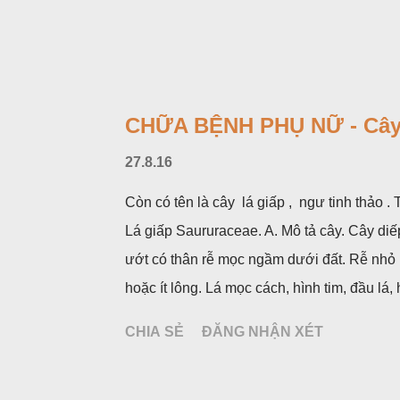
CHỮA BỆNH PHỤ NỮ - Cây
27.8.16
Còn có tên là cây lá giấp , ngư tinh thảo 
Lá giấp Saururaceae. A. Mô tả cây. Cây diế
ướt có thân rễ mọc ngầm dưới đất. Rễ nhỏ
hoặc ít lông. Lá mọc cách, hình tim, đầu l
không có bao hoa, mọc thành bông, có 4 lá
CHIA SẺ
ĐĂNG NHẬN XÉT
hoa và lá bắc giống như một cây hoa đơn đ
mùa hạ vào các tháng 5-8. (Hình dưới).