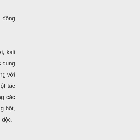
g đồng
, kali
ác dụng
ng với
ột tác
ng các
g bột,
 độc.