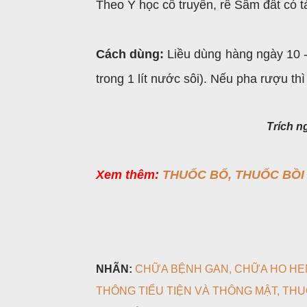
Theo Y học cổ truyền, rễ Sâm đất có tá
Cách dùng:
Liều dùng hàng ngày 10 -
trong 1 lít nước sôi). Nếu pha rượu thì 
Trích 
Xem thêm:
THUỐC BỔ, THUỐC BỒI 
NHÃN:
CHỮA BỆNH GAN
CHỮA HO HE
THÔNG TIỂU TIỆN VÀ THÔNG MẬT
THU