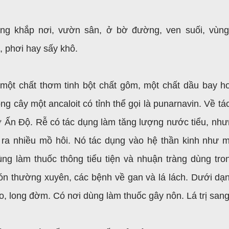
g khắp nơi, vườn sân, ở bờ đường, ven suối, vùn
, phơi hay sấy khô.
một chất thơm tinh bột chất gôm, một chất dầu bay hơi
ong cây một ancaloit có tỉnh thể gọi là punarnavin. Về t
 Ấn Độ. Rễ có tác dụng làm tăng lượng nước tiểu, như
 ra nhiều mồ hôi. Nó tác dụng vào hệ thần kinh như m
g làm thuốc thông tiểu tiện và nhuận tràng dùng tro
bón thường xuyên, các bệnh về gan và lá lách. Dưới dạn
 long đờm. Có nơi dùng làm thuốc gây nôn. Lá trị sang