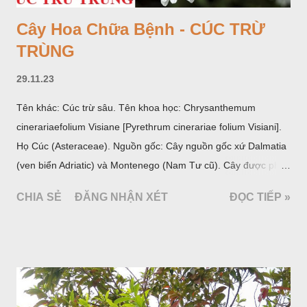
Cây Hoa Chữa Bệnh - CÚC TRỪ
TRÙNG
29.11.23
Tên khác: Cúc trừ sâu. Tên khoa học: Chrysanthemum
cinerariaefolium Visiane [Pyrethrum cinerariae folium Visiani].
Họ Cúc (Asteraceae). Nguồn gốc: Cây nguồn gốc xứ Dalmatia
(ven biển Adriatic) và Montenego (Nam Tư cũ). Cây được phân
bố ở vùng núi Ânpơ và Ban Căng (châu Âu); được nhiều nước
CHIA SẺ
ĐĂNG NHẬN XÉT
ĐỌC TIẾP »
trồng để khai thác: Pháp, Nga, Đức, Nam Tư (cũ), sau lan
sang và được trồng nhiều ở Nhật Bản (châu á), Kenia (châu
Phi) và Hoa Kỳ (châu Mỹ, Tân thế giới). Ở Việt Nam, Viện
Dược liệu đã trồng thử ở các trại cây thuốc Sa Pa (Lào Cai),
Tam Đảo (Vĩnh Phúc), đã thu được kết quả ban đầu (những
năm 1560- 70); thường trồng đến năm thứ hai, thứ ba mới hái