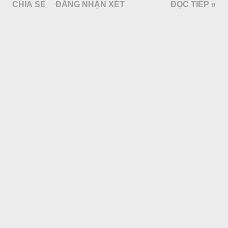
CHIA SẺ
ĐĂNG NHẬN XÉT
ĐỌC TIẾP »