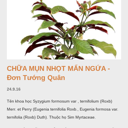
CHỮA MỤN NHỌT MẨN NGỨA -
Đơn Tướng Quân
24.9.16
Tên khoa học Syzygium formosum var , ternifolium (Roxb)
Merr. et Perry (Eugenia ternifolia Roxb., Eugenia formosa var.
ternifolia (Roxb) Duth). Thuộc họ Sim Myrtaceae.