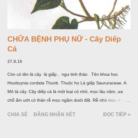
CHỮA BỆNH PHỤ NỮ - Cây Diếp
Cá
27.8.16
Còn có tên là cây lá giấp , ngư tinh thảo . Tên khoa học
Houttuynia cordata Thunb. Thuộc họ Lá giấp Saururaceae. A.
Mô tả cây. Cây diếp cá là một loại cỏ nhỏ, mọc lâu năm, ưa
chỗ ẩm ướt có thân rễ mọc ngầm dưới đất. Rễ nhỏ mọc ở các
đốt, thân mọc đứng cao 40cm, có lông hoặc ít lông. Lá mọc
CHIA SẺ
ĐĂNG NHẬN XÉT
ĐỌC TIẾP »
cách, hình tim, đầu lá, hơi nhọn hay nhọn hẳn. Hoa nhỏ màu
vàng nhạt, không có bao hoa, mọc thành bông, có 4 lá bắc
màu trắng; trông toàn bộ bề ngoài của cụm hoa và lá bắc