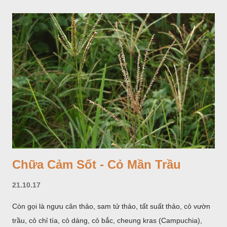
giống như một cây hoa đơn độc, toàn cây vò có mùi tanh như
cá. Hoa nở về mùa hạ vào các tháng 5-8. (Hình dưới).
Chữa Cảm Sốt - Cỏ Mần Trầu
21.10.17
Còn gọi là ngưu cân thảo, sam tử thảo, tất suất thảo, cỏ vườn
trầu, cỏ chỉ tía, cỏ dáng, cỏ bắc, cheung kras (Campuchia),