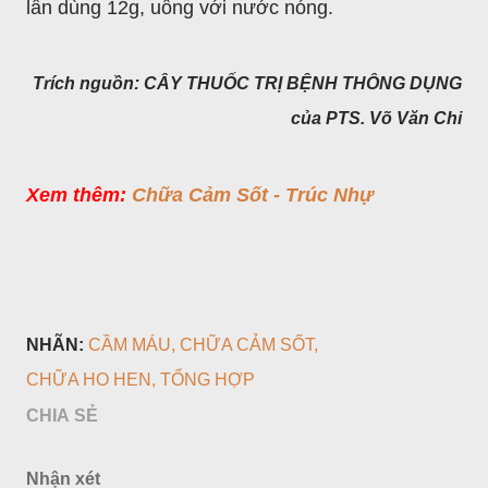
lần dùng 12g, uống với nước nóng.
Trích nguồn: CÂY THUỐC TRỊ BỆNH THÔNG DỤNG
của PTS. Võ Văn Chi
Xem thêm:
Chữa Cảm Sốt - Trúc Nhự
NHÃN:
CẦM MÁU
CHỮA CẢM SỐT
CHỮA HO HEN
TỔNG HỢP
CHIA SẺ
Nhận xét