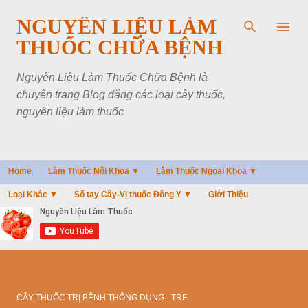
Chuyển đến nội dung chính
NGUYÊN LIỆU LÀM
THUỐC CHỮA BỆNH
Nguyên Liệu Làm Thuốc Chữa Bệnh là
chuyên trang Blog đăng các loại cây thuốc,
nguyên liệu làm thuốc
Home
Làm Thuốc Nội Khoa ▼
Làm Thuốc Ngoại Khoa ▼
Loại Khác ▼
Sổ tay Cây-Vị thuốc Đông Y ▼
Giới Thiệu
CÂY THUỐC TRỊ BỆNH THÔNG DỤNG - TRE