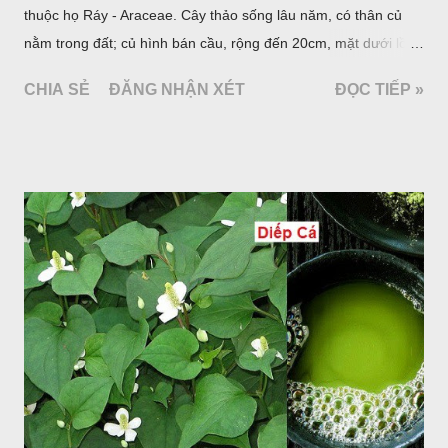
thuộc họ Ráy - Araceae. Cây thảo sống lâu năm, có thân củ
nằm trong đất; củ hình bán cầu, rộng đến 20cm, mặt dưới lồi
mang một số rễ phụ và có những nốt như củ khoai tây chung
CHIA SẺ
ĐĂNG NHẬN XÉT
ĐỌC TIẾP »
quanh có 3-5 mấu lồi; vỏ củ màu nâu, thịt trắng vàng và cứng.
Lá mọc sau khi đã có hoa, thường chỉ có một lá có cuống cao
tới 1,5m được gọi là dọc (cọng) dọc màu xanh sẫm có đốm
bột; phiến chia làm 3 nom tựa như lá Ðu đủ. Cụm hoa gồm
một mo to màu đỏ xanh có đốm trắng, mặt trong màu đỏ thẫm,
bao lấy một bong mo là một trục mang phần hoa cái ở dưới,
phần hoa đực ở trên. Khoai nưa phân bố ở Ấn độ, Myanma,
Trung quốc, Việt nam, Campuchia, Malaixia, Inđônêxia,
Philippin. Ở nước ta, khoai nưa mọc hoang rải rác ở khắp các
vùng rừng núi, được bà con nhiều địa phương đem về trồng từ
lâu đời ở trong vườn, quanh bờ ao, dọc hàng rào và trên các
đồi để làm thức ăn cho người và gia súc, gặp nhiều ở các tỉnh
Lạng s...