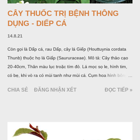
CÂY THUỐC TRỊ BỆNH THÔNG
DỤNG - DIẾP CÁ
14.8.21
Còn gọi là Dấp cá, rau Dấp, cây lá Giếp (Houttuynia cordata
Thunb) thuộc họ lá Giấp (Saururaceae). Mô tả: Cây thảo cạo
20-40cm, Thân màu lục troặc tím đỏ. Lá mọc sọ le, hình tim,
có bẹ, khi vò ra có mùi tanh như mùi cá. Cụm hoa hình bông
bao bởi 4 lá bắc màu trắng, gồm nhiều hoa nhỏ màu vàng
CHIA SẺ
ĐĂNG NHẬN XÉT
ĐỌC TIẾP »
nhạt. Hạt hình trái xoan nhẵn. Mùa hoa quả: tháng 5 – 7.