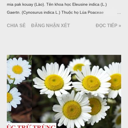
mia pak kouay (Lào). Tên khoa học Eleusine indica (L.)
Gaertn. (Cynosurus indica L.) Thuộc họ Lúa Poaceae
(Gramineae).
CHIA SẺ
ĐĂNG NHẬN XÉT
ĐỌC TIẾP »