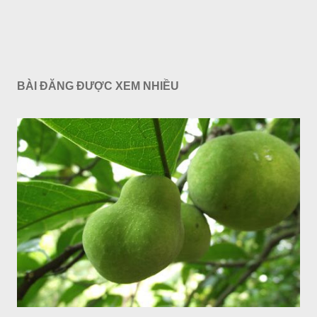
BÀI ĐĂNG ĐƯỢC XEM NHIỀU