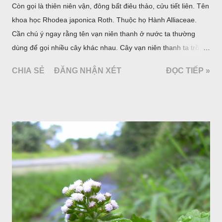
Còn gọi là thiên niên vận, đông bất điêu thảo, cửu tiết liên. Tên
khoa học Rhodea japonica Roth. Thuộc họ Hành Alliaceae.
Cần chú ý ngay rằng tên vạn niên thanh ở nước ta thường
dùng để gọi nhiều cây khác nhau. Cây vạn niên thanh ta trồng
làm cảnh là cây Aglaonema siamense Engl, thuộc họ Ráy
CHIA SẺ
ĐĂNG NHẬN XÉT
ĐỌC TIẾP »
Araceae. Còn cây vạn niên thanh giới thiệu ở đây thuộc họ
Hành tỏi, hiện chúng tôi chưa thấy trồng ở nước ta, nhưng giới
thiệu ở đây để tránh nhầm lẫn.