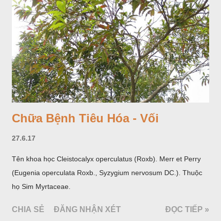
hoa; trồng một lần thu hoạch 10 - 20 năm.
Chữa Bệnh Tiêu Hóa - Vối
27.6.17
Tên khoa học Cleistocalyx operculatus (Roxb). Merr et Perry
(Eugenia operculata Roxb., Syzygium nervosum DC.). Thuộc
họ Sim Myrtaceae.
CHIA SẺ
ĐĂNG NHẬN XÉT
ĐỌC TIẾP »