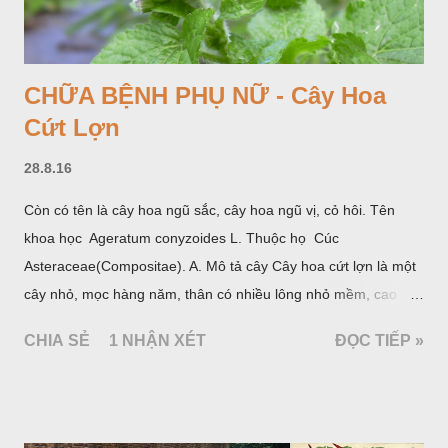
CHỮA BỆNH PHỤ NỮ - Cây Hoa
Cứt Lợn
28.8.16
Còn có tên là cây hoa ngũ sắc, cây hoa ngũ vị, cỏ hôi. Tên
khoa học Ageratum conyzoides L. Thuộc họ Cúc
Asteraceae(Compositae). A. Mô tả cây Cây hoa cứt lợn là một
cây nhỏ, mọc hàng năm, thân có nhiều lông nhỏ mềm, cao
chừng 25-50cm, mọc hoang ở khắp nơi trong nước ta. Lá mọc
CHIA SẺ
1 NHẬN XÉT
ĐỌC TIẾP »
đối hình trứng hay 3 cạnh, dài 2-6cm, rộng 1-3cm, mép có
răng cưa tròn, hai mặt đều có lông, mật dưới của lá nhạt hơn.
Hoa nhỏ, màu tím, xanh. Quả bế màu đen, có 5 sống dọc
(Hình dưới).