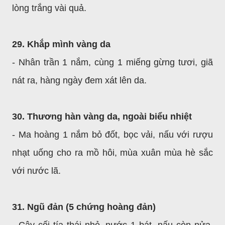
lòng trắng vài quả.
29. Khắp mình vàng da
- Nhân trần 1 nắm, cùng 1 miếng gừng tươi, giã
nát ra, hàng ngày đem xát lên da.
30. Thương hàn vàng da, ngoài biểu nhiệt
- Ma hoàng 1 nắm bỏ đốt, bọc vải, nấu với rượu
nhạt uống cho ra mồ hôi, mùa xuân mùa hè sắc
với nước lã.
31. Ngũ đản (5 chứng hoàng đản)
- Cây cối tía thái nhỏ, nước 1 bát, nấu còn nửa.