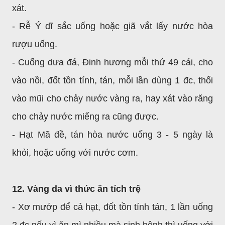
xát.
- Rễ Ý dĩ sắc uống hoặc giã vắt lấy nước hòa
rượu uống.
- Cuống dưa đá, Đinh hương mỗi thứ 49 cái, cho
vào nồi, đốt tồn tính, tán, mỗi lần dùng 1 đc, thổi
vào mũi cho chảy nước vàng ra, hay xát vào răng
cho chảy nước miếng ra cũng được.
- Hạt Mã đề, tán hòa nước uống 3 - 5 ngày là
khỏi, hoặc uống với nước cơm.
12. Vàng da vì thức ăn tích trệ
- Xơ mướp để cả hạt, đốt tồn tính tán, 1 lần uống
2 đc nếu vì ăn mì nhiều mà sinh bệnh thì uống với