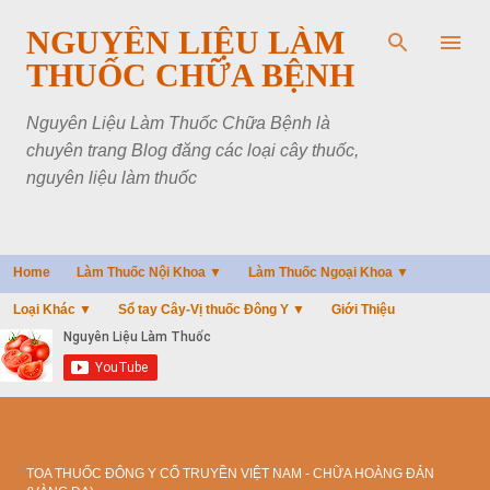
Chuyển đến nội dung chính
NGUYÊN LIỆU LÀM
THUỐC CHỮA BỆNH
Nguyên Liệu Làm Thuốc Chữa Bệnh là
chuyên trang Blog đăng các loại cây thuốc,
nguyên liệu làm thuốc
Home
Làm Thuốc Nội Khoa ▼
Làm Thuốc Ngoại Khoa ▼
Loại Khác ▼
Sổ tay Cây-Vị thuốc Đông Y ▼
Giới Thiệu
TOA THUỐC ĐÔNG Y CỔ TRUYỀN VIỆT NAM - CHỮA HOÀNG ĐẢN