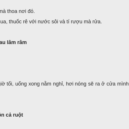
mà thoa nơi đó.
ua, thuốc rê với nước sôi và tí rượu mà rửa.
đau lâm râm
ờ tối, uống xong nằm nghỉ, hơi nóng sẽ ra ở cửa mình, 
ôn cả ruột