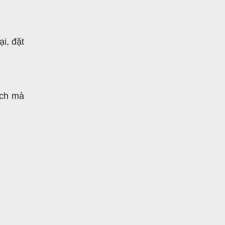
i, đặt
ạch mà