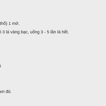
thổ) 1 mớ.
3 lá vàng bạc, uống 3 - 5 lần là hết.
i
ơi đó.