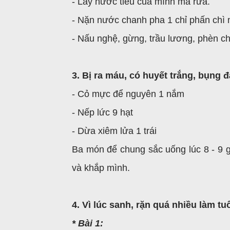
- Lấy nước tiểu của mình mà rửa.
- Nặn nước chanh pha 1 chỉ phấn chì 
- Nấu nghệ, gừng, trầu lương, phèn ch
3. Bị ra máu, có huyết trắng, bụng 
- Cỏ mực để nguyên 1 nắm
- Nếp lức 9 hạt
- Dừa xiêm lửa 1 trái
Ba món để chung sắc uống lúc 8 - 9 gi
và khắp mình.
4. Vì lúc sanh, rặn quá nhiều làm tu
* Bài 1: