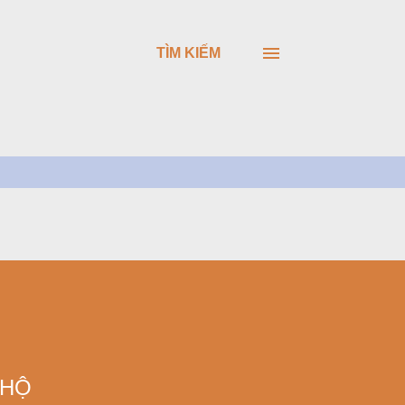
TÌM KIẾM
 HỘ