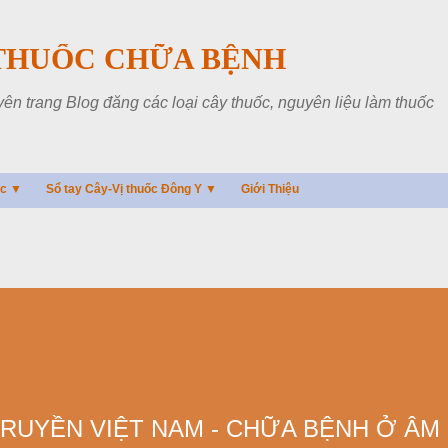
Chuyển đến nội dung chính
THUỐC CHỮA BỆNH
 trang Blog đăng các loại cây thuốc, nguyên liệu làm thuốc
ác ▼
Sổ tay Cây-Vị thuốc Đông Y ▼
Giới Thiệu
RUYỀN VIỆT NAM - CHỮA BỆNH Ở ÂM