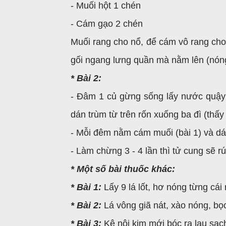
- Muối hột 1 chén
- Cám gạo 2 chén
Muối rang cho nổ, để cám vô rang cho c
gối ngang lưng quần mà nằm lên (nóng 
* Bài 2:
- Đâm 1 củ gừng sống lấy nước quậy 
dán trùm từ trên rốn xuống ba đì (thấy
- Mỗi đêm nằm cám muối (bài 1) và dán
- Làm chừng 3 - 4 lần thì tử cung sẽ rú
* Một số bài thuốc khác:
* Bài 1:
Lấy 9 lá lốt, hơ nóng từng cái 
* Bài 2:
Lá vông giã nát, xào nóng, bọ
* Bài 3:
Kê nội kim mới bóc ra lau sạch