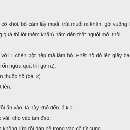
ó khói, bỏ cám lấy muối, trút muối ra khăn, gói vuông lạ
quá thì lót thêm khăn) nằm đến thật nguội mới thôi.
với 1 chén bột nếp mà làm hồ. Phết hồ đó lên giấy b
 rốn ngứa quá thì gỡ ra).
 thuốc hồ (bài 2)
t lên.
rồi ấn vào, lá này khô đến lá kia.
c vải, cho vào âm đạo.
 không rửa rồi dán bề trong vào cổ tử cung.