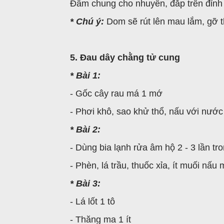
Đâm chung cho nhuyễn, đắp trên đỉnh 
* Chú ý:
Dom sẽ rút lên mau lắm, gỡ th
5. Đau dây chằng tử cung
* Bài 1:
- Gốc cây rau má 1 mớ
- Phơi khô, sao khử thổ, nấu với nước
* Bài 2:
- Dùng bia lạnh rửa âm hộ 2 - 3 lần t
- Phèn, lá trầu, thuốc xỉa, ít muối nấu
* Bài 3:
- Lá lốt 1 tô
- Thăng ma 1 ít