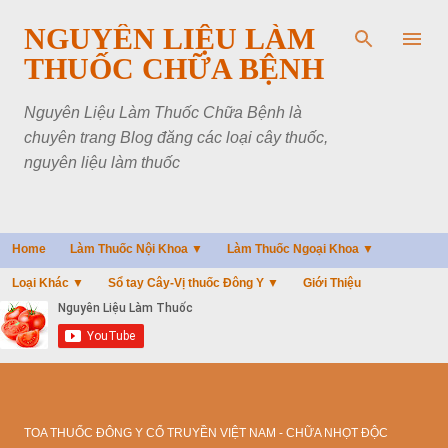
Chuyển đến nội dung chính
NGUYÊN LIỆU LÀM
THUỐC CHỮA BỆNH
Nguyên Liệu Làm Thuốc Chữa Bệnh là
chuyên trang Blog đăng các loại cây thuốc,
nguyên liệu làm thuốc
Home
Làm Thuốc Nội Khoa ▼
Làm Thuốc Ngoại Khoa ▼
Loại Khác ▼
Sổ tay Cây-Vị thuốc Đông Y ▼
Giới Thiệu
TOA THUỐC ĐÔNG Y CỔ TRUYỀN VIỆT NAM - CHỮA NHỌT ĐỘC