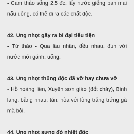
- Cam thảo sống 2,5 đc, lấy nước giếng ban mai
nấu uống, có thể đi ra các chất độc.
42. Ung nhọt gây ra bí đại tiểu tiện
- Tử thảo - Qua lâu nhân, đều nhau, đun với
nước mới gánh, uống.
43. Ung nhọt thũng độc đã vỡ hay chưa vỡ
- Hồ hoàng liên, Xuyên sơn giáp (đốt cháy), Binh
lang, bằng nhau, tán, hòa với lòng trắng trứng gà
mà bôi.
44. Ung nhọt sưng đỏ nhiệt độc