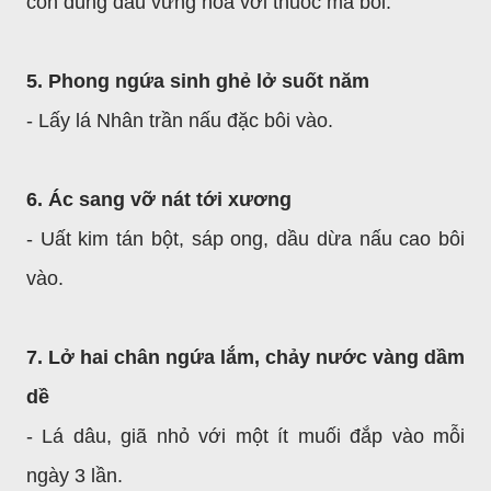
con dùng dầu vừng hòa với thuốc mà bôi.
5. Phong ngứa sinh ghẻ lở suốt năm
- Lấy lá Nhân trần nấu đặc bôi vào.
6. Ác sang vỡ nát tới xương
- Uất kim tán bột, sáp ong, dầu dừa nấu cao bôi
vào.
7. Lở hai chân ngứa lắm, chảy nước vàng dầm
dề
- Lá dâu, giã nhỏ với một ít muối đắp vào mỗi
ngày 3 lần.