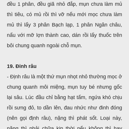
đều 1 phân, đều giã nhỏ đắp, mụn chưa làm mủ
thì tiêu, có mủ rồi thì vỡ nếu mới mọc chưa làm
mủ thì lấy 3 phân Bạch lạp, 1 phân Ngân châu,
nấu với mỡ lợn thành cao, dán rồi lấy thuốc trên
bôi chung quanh ngoài chỗ mụn.
19. Đinh râu
- Định râu là một thứ mụn nhọt nhỏ thường mọc ở
chung quanh môi miệng, mụn tuy bé nhưng gốc
lại sâu. Lúc đầu chỉ bằng hạt tấm, ngứa khó chịu
rồi sưng đỏ, to dần lên, đau nhức như đinh đóng
(nên gọi định râu), nặng thì phát sốt. Loại này,
nặng thì phải chữa kịp thời nếu không thì hay