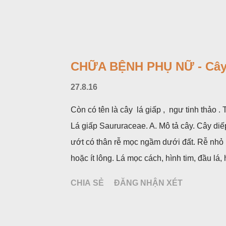
CHỮA BỆNH PHỤ NỮ - Cây
27.8.16
Còn có tên là cây lá giấp , ngư tinh thảo 
Lá giấp Saururaceae. A. Mô tả cây. Cây diế
ướt có thân rễ mọc ngầm dưới đất. Rễ nhỏ
hoặc ít lông. Lá mọc cách, hình tim, đầu l
không có bao hoa, mọc thành bông, có 4 lá
CHIA SẺ
ĐĂNG NHẬN XÉT
hoa và lá bắc giống như một cây hoa đơn đ
mùa hạ vào các tháng 5-8. (Hình dưới).