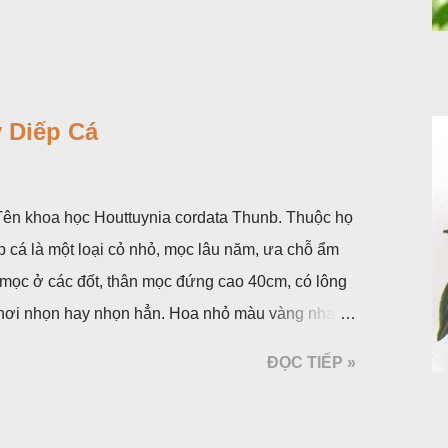
 Diếp Cá
. Tên khoa học Houttuynia cordata Thunb. Thuộc họ
p cá là một loại cỏ nhỏ, mọc lâu năm, ưa chỗ ẩm
 mọc ở các đốt, thân mọc đứng cao 40cm, có lông
á, hơi nhọn hay nhọn hẳn. Hoa nhỏ màu vàng nhạt,
 bắc màu trắng; trông toàn bộ bề ngoài của cụm
ĐỌC TIẾP »
ộc, toàn cây vò có mùi tanh như cá. Hoa nở về