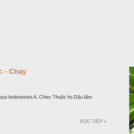
 - Chay
pus tonkinensis A. Chev. Thuộc họ Dâu tằm
ĐỌC TIẾP »