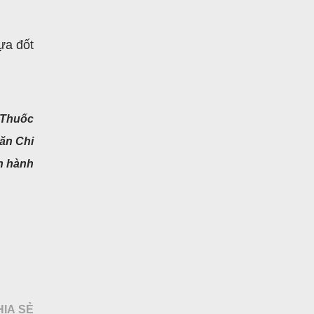
ựa đốt
 Thuốc
ăn Chi
n hành
HIA SẺ