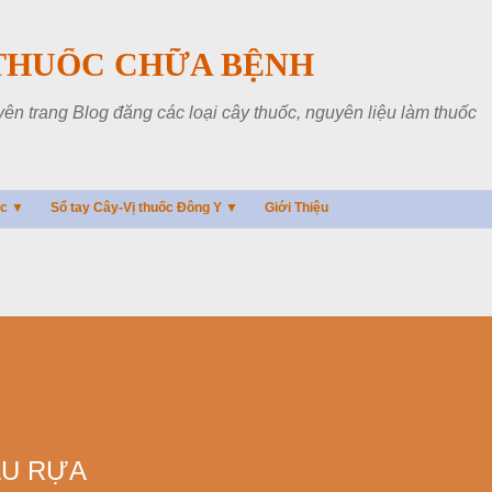
Chuyển đến nội dung chính
THUỐC CHỮA BỆNH
 trang Blog đăng các loại cây thuốc, nguyên liệu làm thuốc
ác ▼
Sổ tay Cây-Vị thuốc Đông Y ▼
Giới Thiệu
ẬU RỰA