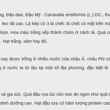
g, Đậu dao, Đậu Mỹ - Canavalia ensiformis (L.) DC., th
o rất cao. Lá kép có 3 lá chét; lá chét có mặt trên mà
 nhọn. Hoa màu trắng xếp thành chùm ở nách lá. Quả 
i. Hạt trắng, xám hay đỏ.
 nay được trồng ở nhiều nước của châu Á, châu Phi v
ở nước ta từ lâu tại một số địa phương, đặc biệt là
 và gia súc. Quả đậu rựa lúc còn non ăn ngon như quả 
rị dinh dưỡng cao. Hạt đậu rựa có hàm lượng protein ca