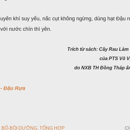
guyên khí suy yếu, nấc cụt không ngừng, dùng hạt Đậu r
 với nước chín thì yên.
Trích từ sách: Cây Rau Làm
của PTS Võ V
do NXB TH Đồng Tháp ấ
- Đậu Rựa
 BỔ-BỒI DƯỠNG
TỔNG HỢP
C