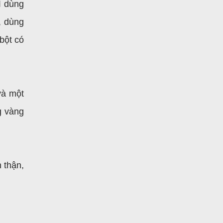
ì dùng
, dùng
bột có
và một
g vàng
 thận,