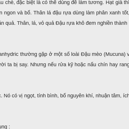
u chè, đặc biệt là có thể dùng để làm tương. Hạt già th
 ăn ngon và bổ. Thân lá đậu rựa dùng làm phân xanh tốt
ăn quả. Thân, lá, vỏ quả Đậu rựa khô đem nghiền thành 
yanhydric thường gặp ở một số loài Đậu mèo (Mucuna) 
gười ta bị say. Nhưng nếu rửa kỹ hoặc nấu chín hay ran
 Nó có vị ngọt, tính bình, bổ nguyên khí, nhuận tâm, ích
ụng :