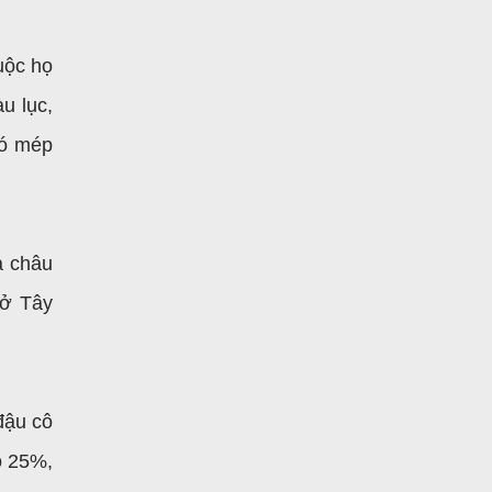
uộc họ
u lục,
có mép
à châu
 ở Tây
đậu cô
o 25%,