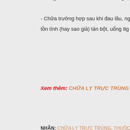
- Chữa trường hợp sau khi đau lâu, n
tồn tính (hay sao già) tán bột, uống 8g
Xem thêm:
CHỮA LỴ TRỰC TRÙNG 
NHÃN:
CHỮA LỴ TRỰC TRÙNG
THUỐC