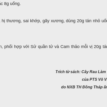
ắc 8g uống.
 hị thương, sai khớp, gãy xương, dùng 20g tán nhỏ uố
h, phối hợp với Sử quần tử và Cam thảo mỗi vị 20g tá
Trích từ sách: Cây Rau Làm
của PTS Võ V
do NXB TH Đồng Tháp ấ