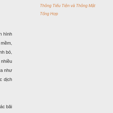
Thông Tiểu Tiện và Thông Mật
Tổng Hợp
n hình
g mềm,
nh bó,
 nhiều
ra như
c dịch
ác bãi