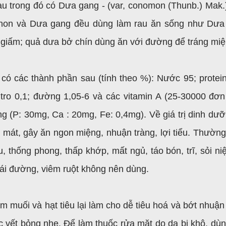
u trong đó có Dưa gang - (var, conomon (Thunb.) Mak.
 non và Dưa gang đều dùng làm rau ăn sống như Dưa
giấm; quả dưa bở chín dùng ăn với đường để tráng miệ
có các thành phần sau (tính theo %): Nước 95; protein
3; tro 0,1; đường 1,05-6 và các vitamin A (25-30000 đơn 
g (P: 30mg, Ca : 20mg, Fe: 0,4mg). Về giá trị dinh dưỡ
 mát, gây ăn ngon miệng, nhuận tràng, lợi tiểu. Thườn
u, thống phong, thấp khớp, mất ngủ, táo bón, trĩ, sỏi ni
ái đường, viêm ruột không nên dùng.
m muối và hạt tiêu lại làm cho dễ tiêu hoá và bớt nhuận 
ác vết bỏng nhẹ. Để làm thuốc rửa mặt do da bị khô, dùn