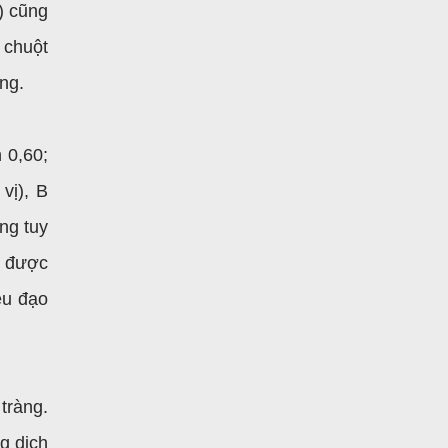
) cũng
 chuột
ng.
 0,60;
vị), B
ng tuy
g được
ệu đạo
tràng.
g dịch