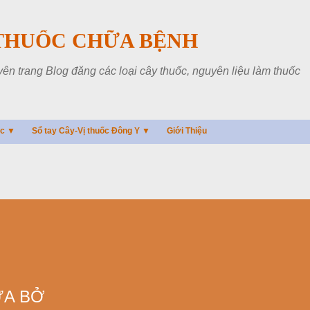
Chuyển đến nội dung chính
THUỐC CHỮA BỆNH
 trang Blog đăng các loại cây thuốc, nguyên liệu làm thuốc
ác ▼
Sổ tay Cây-Vị thuốc Đông Y ▼
Giới Thiệu
ƯA BỞ