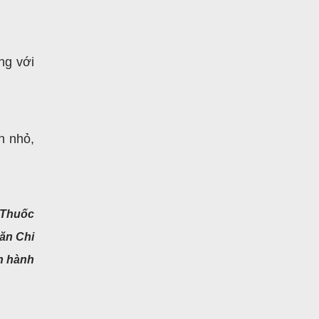
ng với
n nhỏ,
 Thuốc
ăn Chi
n hành