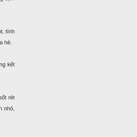
, tính
ùa hè.
ng kết
ốt rét
n nhỏ,