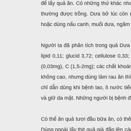
để lấy quả ăn. Có những thứ khác nha
thường được trồng. Dưa bở lúc còn
hoặc dùng nấu canh, muối dưa, ngâm 
Người ta đã phân tích trong quả Dưa 
lipid 0,11; glucid 3,72; cellulose 0,3
(0,03mg), C (1,5-2mg); các chất khoán
không cao, nhưng dùng làm rau ăn thì
chỉ dẫn dùng khi bệnh lao, ít nước tiể
và giữ da mặt. Những người bị bệnh đ
Có thể ăn quả tươi đầu bữa ăn, có thê
Dùng ngoài lấy thịt quả già đắp lên c