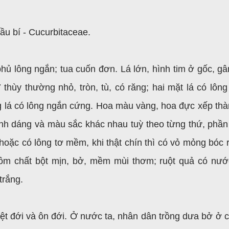
ầu bí - Cucurbitaceae.
ủ lông ngắn; tua cuốn đơn. Lá lớn, hình tim ở gốc, gâ
 thùy thường nhỏ, tròn, tù, có răng; hai mặt lá có lôn
g lá có lông ngắn cứng. Hoa màu vàng, hoa đực xếp thà
ình dáng và màu sắc khác nhau tuỳ theo từng thứ, phần
hoặc có lông tơ mềm, khi thật chín thì có vỏ mỏng bóc 
gồm chất bột mịn, bở, mềm mùi thơm; ruột quả có nướ
trắng.
t đới và ôn đới. Ở nước ta, nhân dân trồng dưa bở ở c