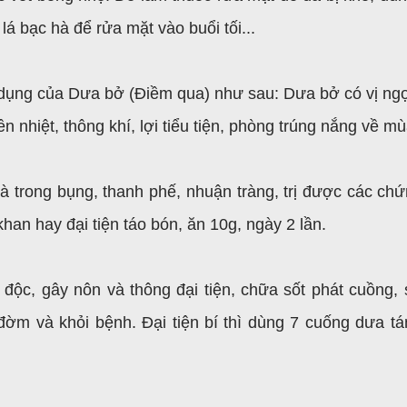
lá bạc hà để rửa mặt vào buổi tối...
dụng của Dưa bở (Điềm qua) như sau: Dưa bở có vị ngọt
iền nhiệt, thông khí, lợi tiểu tiện, phòng trúng nắng về m
hoà trong bụng, thanh phế, nhuận tràng, trị được các chứ
han hay đại tiện táo bón, ăn 10g, ngày 2 lần.
 độc, gây nôn và thông đại tiện, chữa sốt phát cuồng, s
ờm và khỏi bệnh. Đại tiện bí thì dùng 7 cuống dưa tá