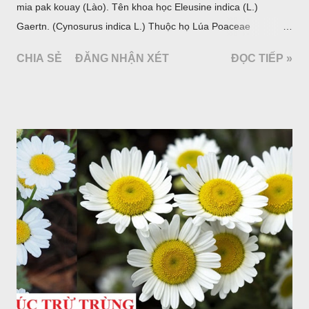
mia pak kouay (Lào). Tên khoa học Eleusine indica (L.)
Gaertn. (Cynosurus indica L.) Thuộc họ Lúa Poaceae
(Gramineae).
CHIA SẺ
ĐĂNG NHẬN XÉT
ĐỌC TIẾP »