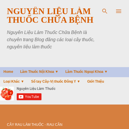
Chuyển đến nội dung chính
NGUYÊN LIỆU LÀM
THUỐC CHỮA BỆNH
Nguyên Liệu Làm Thuốc Chữa Bệnh là
chuyên trang Blog đăng các loại cây thuốc,
nguyên liệu làm thuốc
Home
Làm Thuốc Nội Khoa ▼
Làm Thuốc Ngoại Khoa ▼
Loại Khác ▼
Sổ tay Cây-Vị thuốc Đông Y ▼
Giới Thiệu
CÂY RAU LÀM THUỐC - RAU CẦN