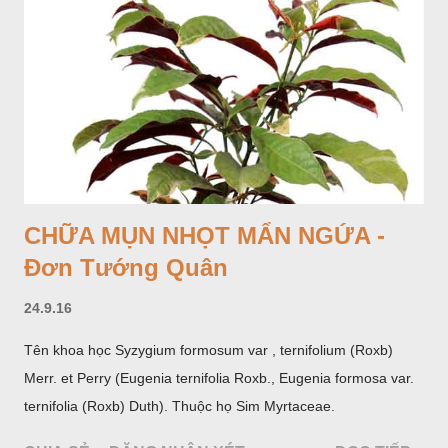
CHỮA MỤN NHỌT MẨN NGỨA -
Đơn Tướng Quân
24.9.16
Tên khoa học Syzygium formosum var , ternifolium (Roxb)
Merr. et Perry (Eugenia ternifolia Roxb., Eugenia formosa var.
ternifolia (Roxb) Duth). Thuộc họ Sim Myrtaceae.