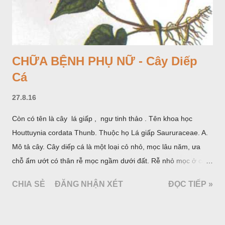
CHỮA BỆNH PHỤ NỮ - Cây Diếp
Cá
27.8.16
Còn có tên là cây lá giấp , ngư tinh thảo . Tên khoa học
Houttuynia cordata Thunb. Thuộc họ Lá giấp Saururaceae. A.
Mô tả cây. Cây diếp cá là một loại cỏ nhỏ, mọc lâu năm, ưa
chỗ ẩm ướt có thân rễ mọc ngầm dưới đất. Rễ nhỏ mọc ở các
đốt, thân mọc đứng cao 40cm, có lông hoặc ít lông. Lá mọc
CHIA SẺ
ĐĂNG NHẬN XÉT
ĐỌC TIẾP »
cách, hình tim, đầu lá, hơi nhọn hay nhọn hẳn. Hoa nhỏ màu
vàng nhạt, không có bao hoa, mọc thành bông, có 4 lá bắc
màu trắng; trông toàn bộ bề ngoài của cụm hoa và lá bắc