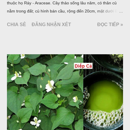
thuộc họ Ráy - Araceae. Cây thảo sống lâu năm, có thân củ
nằm trong đất; củ hình bán cầu, rộng đến 20cm, mặt dưới lồi
mang một số rễ phụ và có những nốt như củ khoai tây chung
CHIA SẺ
ĐĂNG NHẬN XÉT
ĐỌC TIẾP »
quanh có 3-5 mấu lồi; vỏ củ màu nâu, thịt trắng vàng và cứng.
Lá mọc sau khi đã có hoa, thường chỉ có một lá có cuống cao
tới 1,5m được gọi là dọc (cọng) dọc màu xanh sẫm có đốm
bột; phiến chia làm 3 nom tựa như lá Ðu đủ. Cụm hoa gồm
một mo to màu đỏ xanh có đốm trắng, mặt trong màu đỏ thẫm,
bao lấy một bong mo là một trục mang phần hoa cái ở dưới,
phần hoa đực ở trên. Khoai nưa phân bố ở Ấn độ, Myanma,
Trung quốc, Việt nam, Campuchia, Malaixia, Inđônêxia,
Philippin. Ở nước ta, khoai nưa mọc hoang rải rác ở khắp các
vùng rừng núi, được bà con nhiều địa phương đem về trồng từ
lâu đời ở trong vườn, quanh bờ ao, dọc hàng rào và trên các
đồi để làm thức ăn cho người và gia súc, gặp nhiều ở các tỉnh
Lạng s...