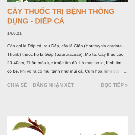
CÂY THUỐC TRỊ BỆNH THÔNG
DỤNG - DIẾP CÁ
14.8.21
Còn gọi là Dấp cá, rau Dấp, cây lá Giếp (Houttuynia cordata
Thunb) thuộc họ lá Giấp (Saururaceae). Mô tả: Cây thảo cạo
20-40cm, Thân màu lục troặc tím đỏ. Lá mọc sọ le, hình tim,
có bẹ, khi vò ra có mùi tanh như mùi cá. Cụm hoa hình bông
bao bởi 4 lá bắc màu trắng, gồm nhiều hoa nhỏ màu vàng
CHIA SẺ
ĐĂNG NHẬN XÉT
ĐỌC TIẾP »
nhạt. Hạt hình trái xoan nhẵn. Mùa hoa quả: tháng 5 – 7.