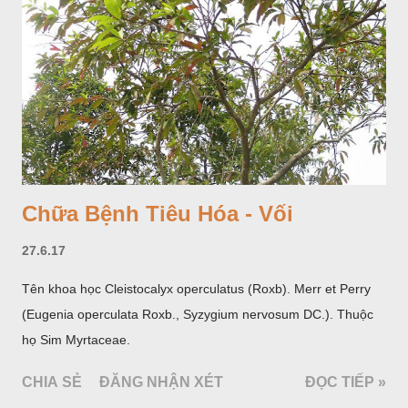
hoa; trồng một lần thu hoạch 10 - 20 năm.
Chữa Bệnh Tiêu Hóa - Vối
27.6.17
Tên khoa học Cleistocalyx operculatus (Roxb). Merr et Perry
(Eugenia operculata Roxb., Syzygium nervosum DC.). Thuộc
họ Sim Myrtaceae.
CHIA SẺ
ĐĂNG NHẬN XÉT
ĐỌC TIẾP »