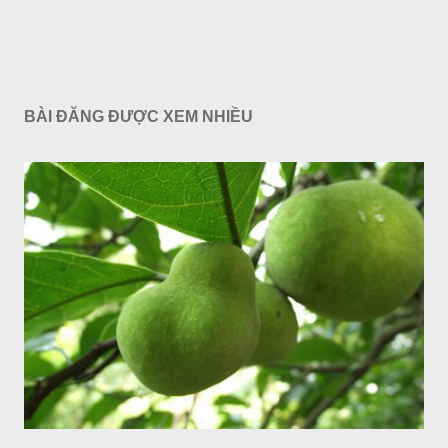
BÀI ĐĂNG ĐƯỢC XEM NHIỀU