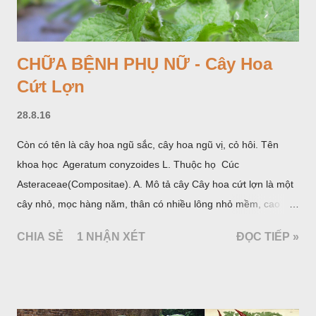
CHỮA BỆNH PHỤ NỮ - Cây Hoa
Cứt Lợn
28.8.16
Còn có tên là cây hoa ngũ sắc, cây hoa ngũ vị, cỏ hôi. Tên
khoa học Ageratum conyzoides L. Thuộc họ Cúc
Asteraceae(Compositae). A. Mô tả cây Cây hoa cứt lợn là một
cây nhỏ, mọc hàng năm, thân có nhiều lông nhỏ mềm, cao
chừng 25-50cm, mọc hoang ở khắp nơi trong nước ta. Lá mọc
CHIA SẺ
1 NHẬN XÉT
ĐỌC TIẾP »
đối hình trứng hay 3 cạnh, dài 2-6cm, rộng 1-3cm, mép có
răng cưa tròn, hai mặt đều có lông, mật dưới của lá nhạt hơn.
Hoa nhỏ, màu tím, xanh. Quả bế màu đen, có 5 sống dọc
(Hình dưới).