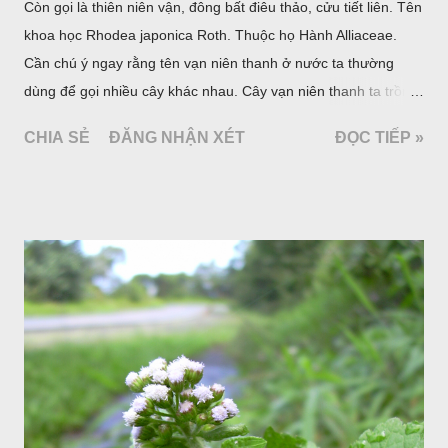
Còn gọi là thiên niên vận, đông bất điêu thảo, cửu tiết liên. Tên
khoa học Rhodea japonica Roth. Thuộc họ Hành Alliaceae.
Cần chú ý ngay rằng tên vạn niên thanh ở nước ta thường
dùng để gọi nhiều cây khác nhau. Cây vạn niên thanh ta trồng
làm cảnh là cây Aglaonema siamense Engl, thuộc họ Ráy
CHIA SẺ
ĐĂNG NHẬN XÉT
ĐỌC TIẾP »
Araceae. Còn cây vạn niên thanh giới thiệu ở đây thuộc họ
Hành tỏi, hiện chúng tôi chưa thấy trồng ở nước ta, nhưng giới
thiệu ở đây để tránh nhầm lẫn.