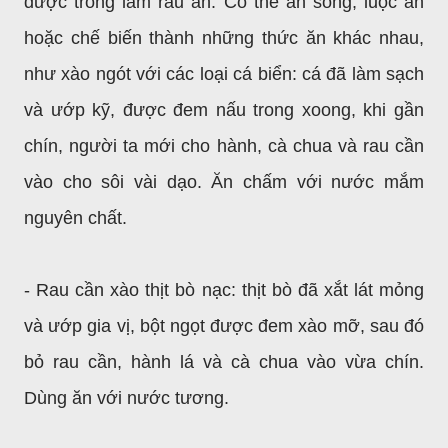
được trồng làm rau ăn. Có thể ăn sống, luộc ăn
hoặc chế biến thành những thức ăn khác nhau,
như xào ngót với các loại cá biển: cá đã làm sạch
và ướp kỹ, được đem nấu trong xoong, khi gần
chín, người ta mới cho hành, cà chua và rau cần
vào cho sôi vài dạo. Ăn chấm với nước mắm
nguyên chất.
- Rau cần xào thịt bò nạc: thịt bò đã xắt lát mỏng
và ướp gia vị, bột ngọt được đem xào mỡ, sau đó
bỏ rau cần, hành lá và cà chua vào vừa chín.
Dùng ăn với nước tương.