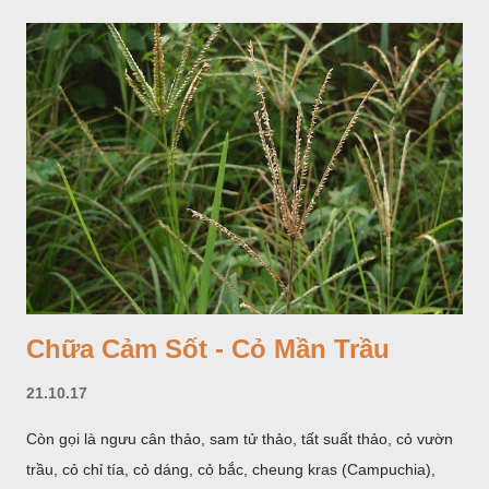
giống như một cây hoa đơn độc, toàn cây vò có mùi tanh như
cá. Hoa nở về mùa hạ vào các tháng 5-8. (Hình dưới).
Chữa Cảm Sốt - Cỏ Mần Trầu
21.10.17
Còn gọi là ngưu cân thảo, sam tử thảo, tất suất thảo, cỏ vườn
trầu, cỏ chỉ tía, cỏ dáng, cỏ bắc, cheung kras (Campuchia),