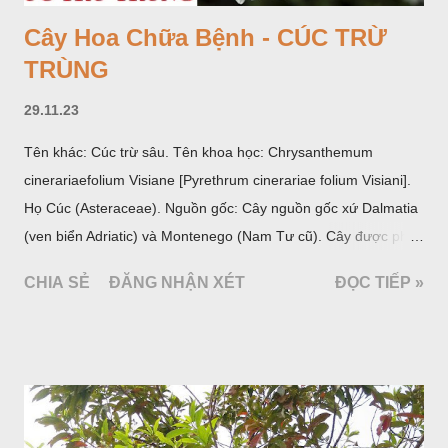
Cây Hoa Chữa Bệnh - CÚC TRỪ
TRÙNG
29.11.23
Tên khác: Cúc trừ sâu. Tên khoa học: Chrysanthemum
cinerariaefolium Visiane [Pyrethrum cinerariae folium Visiani].
Họ Cúc (Asteraceae). Nguồn gốc: Cây nguồn gốc xứ Dalmatia
(ven biển Adriatic) và Montenego (Nam Tư cũ). Cây được phân
bố ở vùng núi Ânpơ và Ban Căng (châu Âu); được nhiều nước
CHIA SẺ
ĐĂNG NHẬN XÉT
ĐỌC TIẾP »
trồng để khai thác: Pháp, Nga, Đức, Nam Tư (cũ), sau lan
sang và được trồng nhiều ở Nhật Bản (châu á), Kenia (châu
Phi) và Hoa Kỳ (châu Mỹ, Tân thế giới). Ở Việt Nam, Viện
Dược liệu đã trồng thử ở các trại cây thuốc Sa Pa (Lào Cai),
Tam Đảo (Vĩnh Phúc), đã thu được kết quả ban đầu (những
năm 1560- 70); thường trồng đến năm thứ hai, thứ ba mới hái