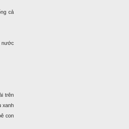
ống cả
c nước
ài trên
u xanh
bê con