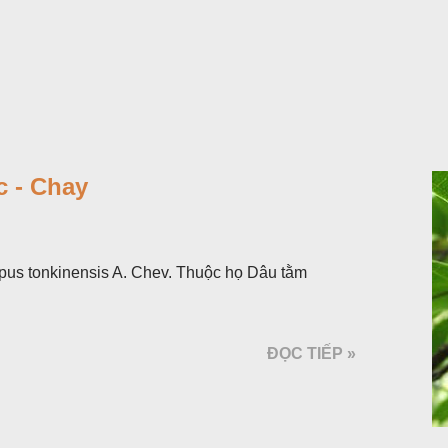
 - Chay
pus tonkinensis A. Chev. Thuộc họ Dâu tằm
ĐỌC TIẾP »