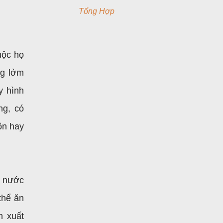
Tổng Hợp
uộc họ
ng lởm
y hình
ng, có
ôn hay
ố nước
thể ăn
n xuất