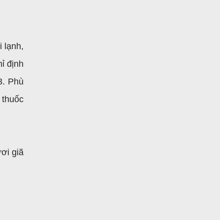
i lạnh,
hỉ định
3. Phù
 thuốc
ơi giã