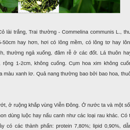
, Cỏ lài trắng, Trai thường - Commelina communis L., th
5-50cm hay hơn, hơi có lông mềm, có lông tơ hay lô
, thường ngả xuống, đâm rễ ở các đốt. Lá thuôn ha
m, rộng 1-2cm, không cuống. Cụm hoa xim không cuố
a màu xanh lơ. Quả nang thường bao bởi bao hoa, thu
 ướt, ở ruộng khắp vùng Viễn Đông. Ở nước ta và một s
non dùng luộc hay nấu canh như các loại rau khác. Có 
ây có các thành phẩn: protein 7,80%; lipid 0,90%, dẫ