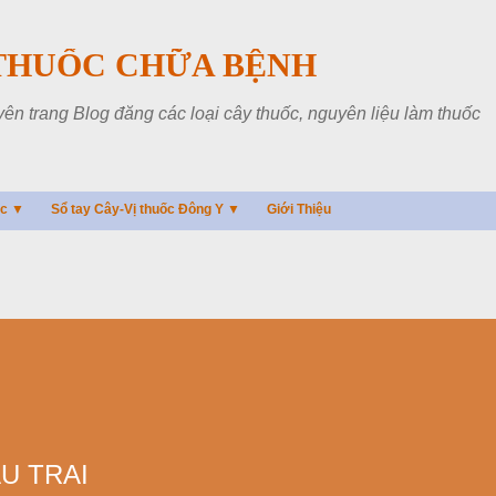
Chuyển đến nội dung chính
THUỐC CHỮA BỆNH
 trang Blog đăng các loại cây thuốc, nguyên liệu làm thuốc
ác ▼
Sổ tay Cây-Vị thuốc Đông Y ▼
Giới Thiệu
U TRAI