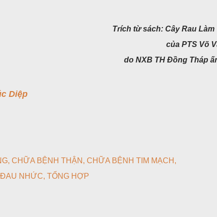
Trích từ sách: Cây Rau Làm
của PTS Võ V
do NXB TH Đồng Tháp ấ
c Diệp
NG
CHỮA BỆNH THẬN
CHỮA BỆNH TIM MẠCH
 ĐAU NHỨC
TỔNG HỢP